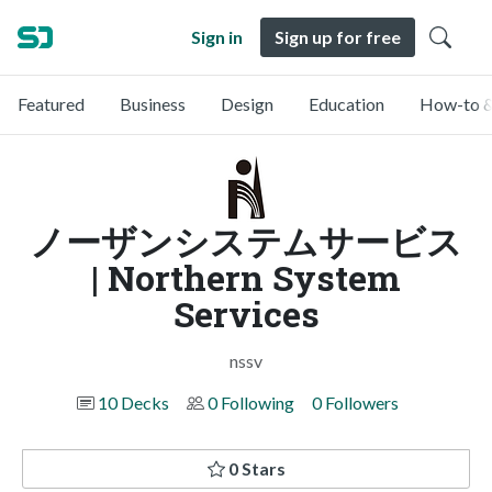
Sign in
Sign up for free
Featured
Business
Design
Education
How-to &
ノーザンシステムサービス
| Northern System
Services
nssv
10 Decks
0 Following
0 Followers
0 Stars