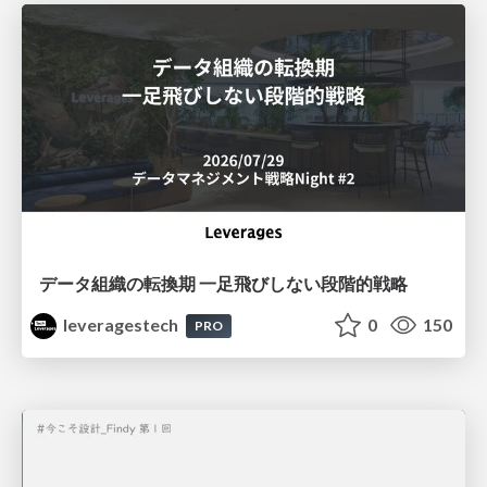
データ組織の転換期 一足飛びしない段階的戦略
leveragestech
0
150
PRO