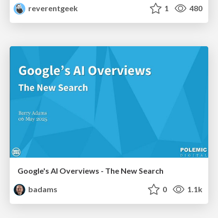
reverentgeek
1
480
Google's AI Overviews - The New Search
badams
0
1.1k