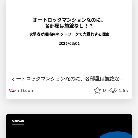
オートロックマンションなのに、各部屋は施錠なし！？ 攻撃者が組織内ネットワークで大暴れする理由 / The Front Door Is Locked, but the Rooms Are Wide Open: Why Attackers Move Freely Inside Enterprise Networks
nttcom
0
1.5k