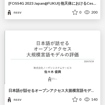
[FOSS4G 2023 Japan@FUKUI] 他天体におけるCesium の活用 ― Cesium を使って小惑星に行こう ―
nssv
0
200
日本語が話せるオープンアクセス大規模言語モデルの評価
nssv
0
140