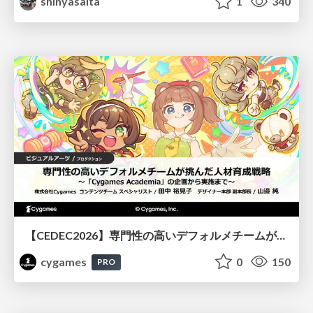
shinyasaita
1
340
【CEDEC2026】専門性の高いデフォルメチームが挑んだ人材育成戦略 〜Cygames Academiaの企画から実施まで〜
cygames
0
150
PRO