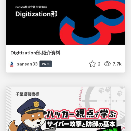
Digitization部 紹介資料
sansan33
2
7.7k
PRO