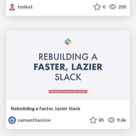
tmiket
0
200
Rebuilding a faster, lazier Slack
samanthasiow
85
9.6k