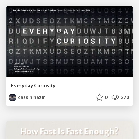
Everyday Curiosity
cassininazir
0
270