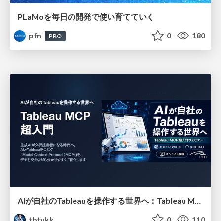
PLaMoを毎日の開発で使い育てていく
pfn
0
180
PRO
AIが自社のTableauを操作する世界へ：Tableau MCP超入門
tbtykk
0
110