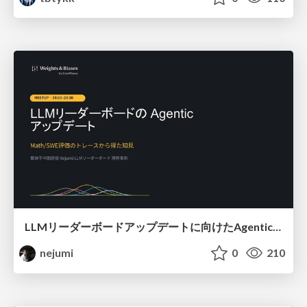
LLMリーダーボードアップデートに向けたAgentic Math_SWEのトレースについて
nejumi
0
210