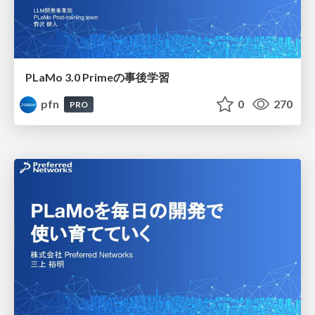
PLaMo 3.0 Primeの事後学習
pfn
0
270
PRO