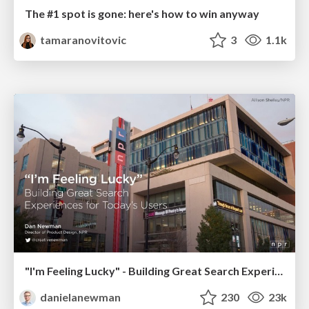
The #1 spot is gone: here's how to win anyway
tamaranovitovic
3
1.1k
"I'm Feeling Lucky" - Building Great Search Experiences for Today's Users (#IAC19)
danielanewman
230
23k