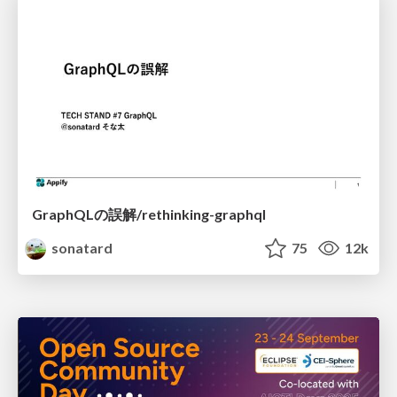
GraphQLの誤解/rethinking-graphql
sonatard
75
12k