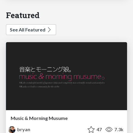
Featured
See All Featured
Music & Morning Musume
bryan
47
7.3k