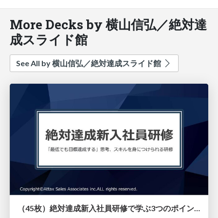
More Decks by 横山信弘／絶対達
成スライド館
See All by 横山信弘／絶対達成スライド館
（45枚）絶対達成新入社員研修で学ぶ3つのポイントとその特徴（リアル研修とオンライン教材）