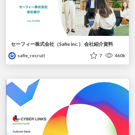
セーフィー株式会社（Safie Inc.） 会社紹介資料
safie_recruit
7
460k