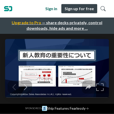
Sign in
Sign up for free
Upgrade to Pro
— share decks privately, control
downloads, hide ads and more …
·
Ship Features Fearlessly
→
SPONSORED