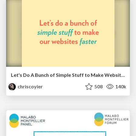
Let's Do A Bunch of Simple Stuff to Make Websites Faster
chriscoyier
508
140k