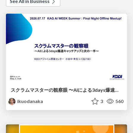
See All in Business
スクラムマスターの観察眼 〜AIによる3days爆速キャッチアップと次の一手〜/The Scrum Master's Insight: Lightning-Fast 3-Day Catch-Up with AI and the Next Move
ikuodanaka
3
560