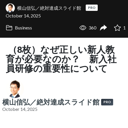
横山信弘／絶対達成スライド館
PRO
October 14, 2025
Business
360
1
（8枚）なぜ正しい新人教
育が必要なのか？ 新入社
員研修の重要性について
横山信弘／絶対達成スライド館
PRO
October 14, 2025