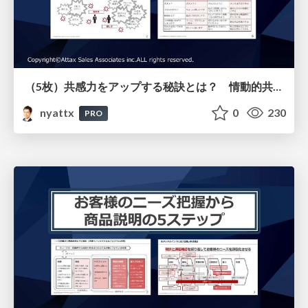
（5枚）共感力をアップする秘訣とは？ 情動的共感と認知的共感の違いについて
nyattx
0
230
PRO