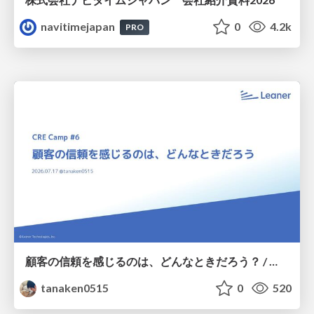
navitimejapan
0
4.2k
PRO
顧客の信頼を感じるのは、どんなときだろう？ / When do you feel a customer's trust?
tanaken0515
0
520