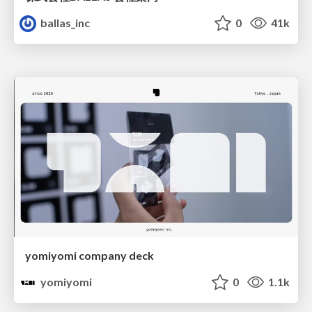
ballas_inc
0
41k
yomiyomi company deck
yomiyomi
0
1.1k