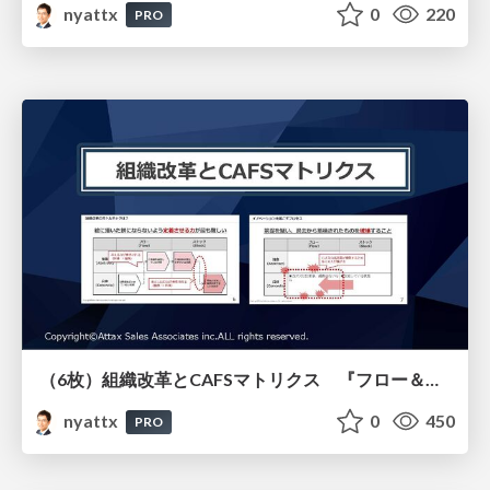
nyattx
0
220
PRO
（6枚）組織改革とCAFSマトリクス 『フロー＆ストック』より
nyattx
0
450
PRO