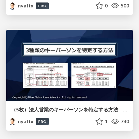
nyattx
0
500
PRO
（5枚）法人営業のキーパーソンを特定する方法 予材管理で最も重要なラインコントロール
nyattx
1
740
PRO