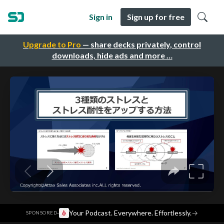
Sign in
Sign up for free
Upgrade to Pro
— share decks privately, control
downloads, hide ads and more …
·
Your Podcast. Everywhere. Effortlessly.
→
SPONSORED