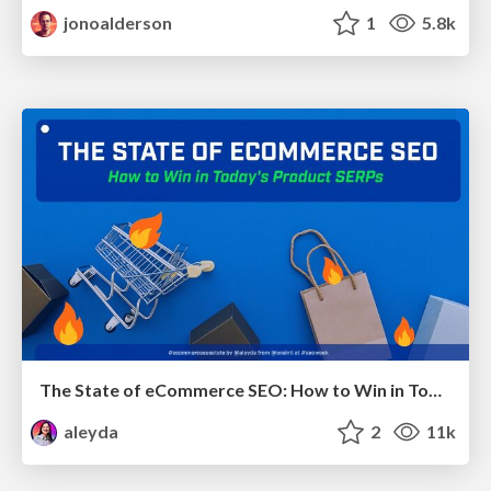
jonoalderson
1
5.8k
The State of eCommerce SEO: How to Win in Today's Products SERPs - #SEOweek
aleyda
2
11k