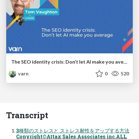
The SEO identity crisis: Don't let AI make you average
varn
0
520
Transcript
3種類のストレスと ストレス耐性をアップする方法
Copyright©Attax Sales Associates inc.ALL