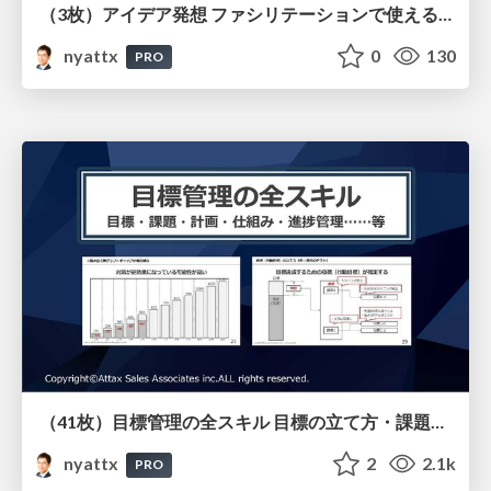
（3枚）アイデア発想 ファシリテーションで使えるダブルダイヤモンド
nyattx
0
130
PRO
（41枚）目標管理の全スキル 目標の立て方・課題の設定の仕方・計画の立て方・仕組みの作り方・進捗管理のやり方等すべてを解説
nyattx
2
2.1k
PRO