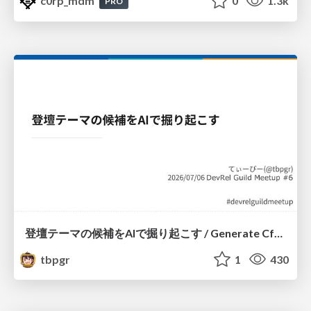
c0rp_mdm
0
1.3k
PRO
登壇テーマの候補をAIで掘り起こす / Generate CfP Ideas via-AI
tbpgr
1
430