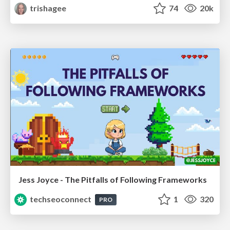
trishagee
74
20k
Jess Joyce - The Pitfalls of Following Frameworks
techseoconnect
1
320
PRO