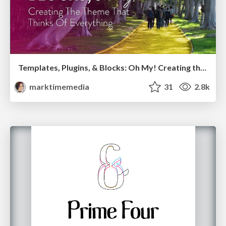
Templates, Plugins, & Blocks: Oh My! Creating the theme that thinks of everything
marktimemedia
31
2.8k