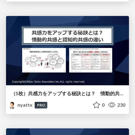
（5枚）共感力をアップする秘訣とは？ 情動的共感と認知的共感の違いについて
nyattx
0
230
PRO