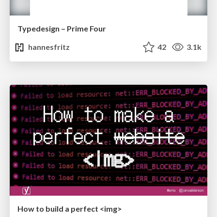
Typedesign – Prime Four
hannesfritz
42
3.1k
How to build a perfect <img>