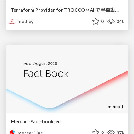
Terraform Provider for TROCCO × AI で 半自動化する複数プロダクトの連携運用 / Semi-Automating Multi-Product Data Integration Ops with the Terraform Provider for TROCCO × AI
medley
0
340
Mercari-Fact-book_en
mercari_inc
2
37k