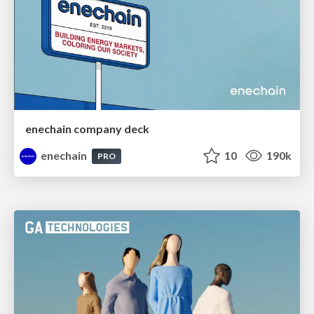
enechain company deck
enechain
10
190k
PRO