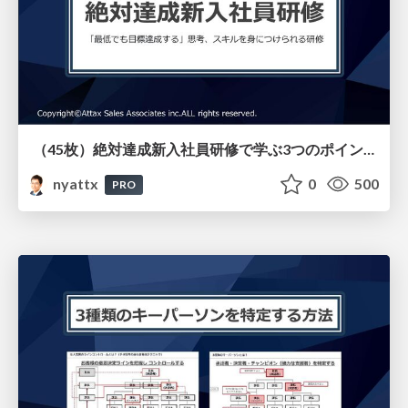
（45枚）絶対達成新入社員研修で学ぶ3つのポイントとその特徴（リアル研修とオンライン教材）
nyattx
0
500
PRO