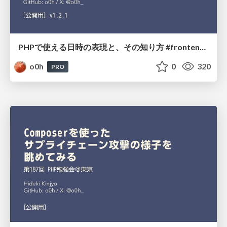
PHPで使える日時の表現と、その知り方 #frontend_phpcon_do
o0h
0
320
PRO