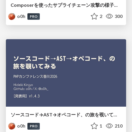
Composerを使ったサプライチェーン攻撃の様子を眺めてみる #phpstudy
o0h
2
300
PRO
ソースコード→AST→オペコード、の旅を覗いてみる
o0h
1
210
PRO