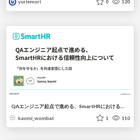
yuriemori
0
120
QAエンジニア起点で進める、SmartHRにおける信頼性向上について
kaomi_wombat
1
110