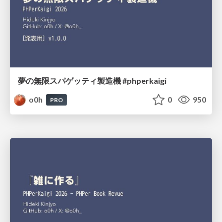
夢の無限スパゲッティ製造機 #phperkaigi
o0h
0
950
PRO