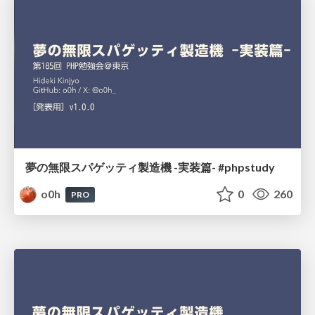
夢の無限スパゲッティ製造機 -実装篇- #phpstudy
o0h
0
260
PRO