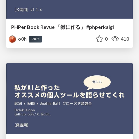
PHPer Book Revue 「雑に作る」 #phperkaigi
o0h
0
410
PRO