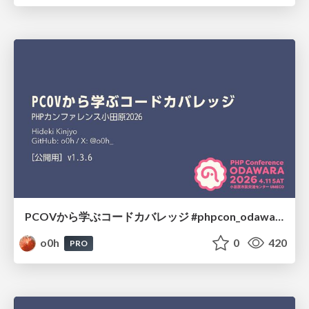
PCOVから学ぶコードカバレッジ #phpcon_odawara
o0h
0
420
PRO