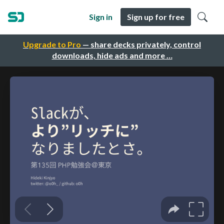
Sign in
Sign up for free
Upgrade to Pro
— share decks privately, control
downloads, hide ads and more …