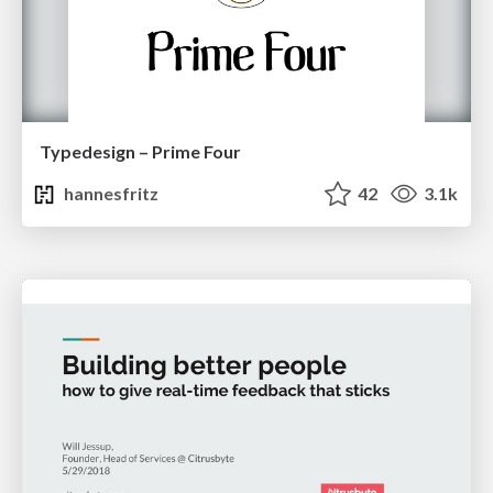
Typedesign – Prime Four
hannesfritz
42
3.1k