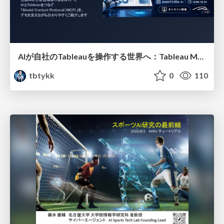
AIが自社のTableauを操作する世界へ：Tableau MCP超入門
tbtykk
0
110