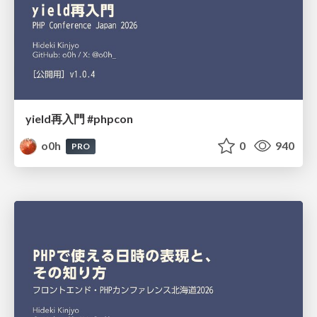
yield再入門 #phpcon
o0h
0
940
PRO