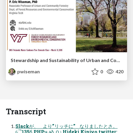
Stewardship and Sustainability of Urban and Community Forests
pwiseman
0
420
Transcript
Slackが、 より”リッチに” なりましたとさ。
ୈ135ճ PHPษڧձˏ౦ژ Hideki Kinjyo twitter: