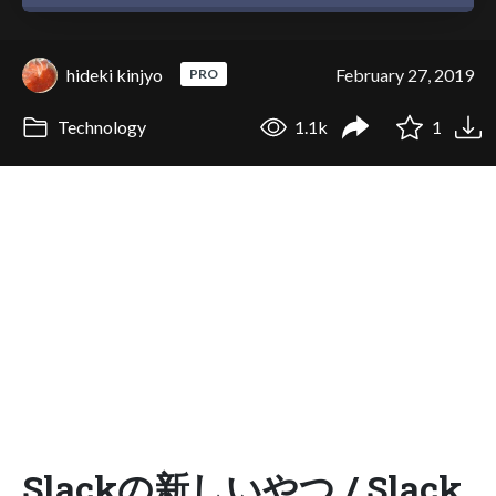
hideki kinjyo
February 27, 2019
PRO
Technology
1.1k
1
Slackの新しいやつ / Slack