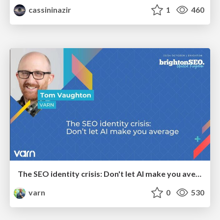
cassininazir
1
460
The SEO identity crisis: Don't let AI make you average
varn
0
530