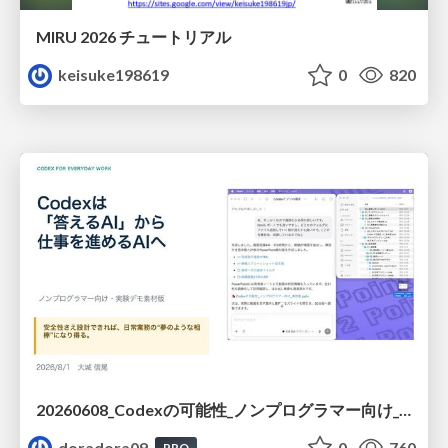
MIRU 2026 チュートリアル
keisuke198619
0
820
20260608_Codexの可能性_ノンプログラマー向け_大城追記
doradora09
0
760
PRO