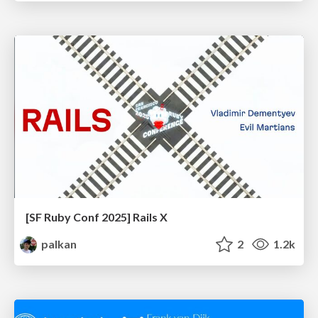
[SF Ruby Conf 2025] Rails X
palkan
2
1.2k