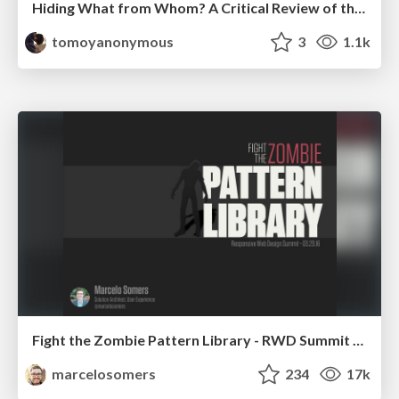
Hiding What from Whom? A Critical Review of the History of Programming languages for Music
tomoyanonymous
3
1.1k
Fight the Zombie Pattern Library - RWD Summit 2016
marcelosomers
234
17k