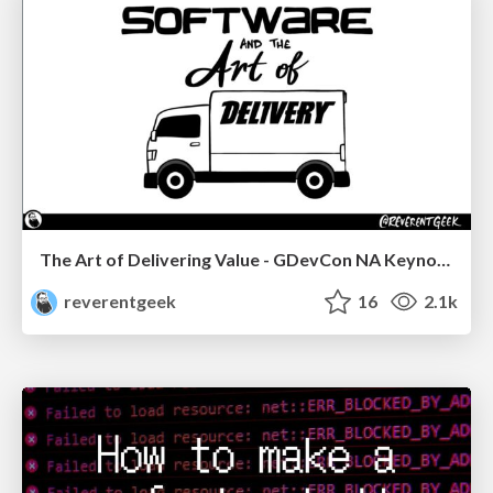
The Art of Delivering Value - GDevCon NA Keynote
reverentgeek
16
2.1k