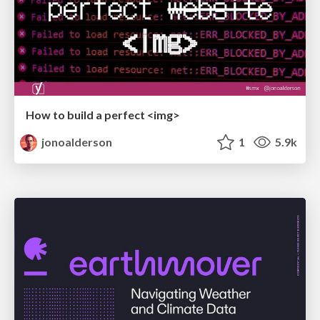
How to build a perfect <img>
jonoalderson
1
5.9k