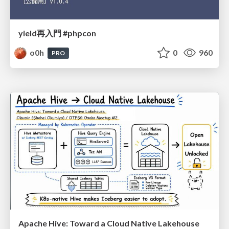
yield再入門 #phpcon
o0h
0
960
PRO
Apache Hive: Toward a Cloud Native Lakehouse