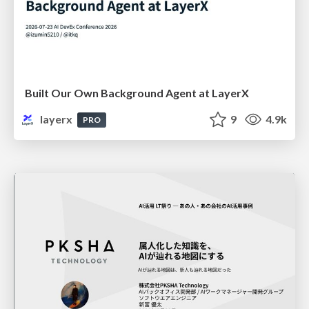
Built Our Own Background Agent at LayerX
layerx
9
4.9k
PRO