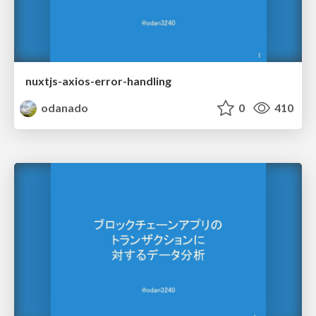
nuxtjs-axios-error-handling
odanado
0
410