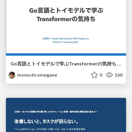
Go言語とトイモデルで学ぶTransformerの気持ち / fukuokago23-transformer
monochromegane
0
160