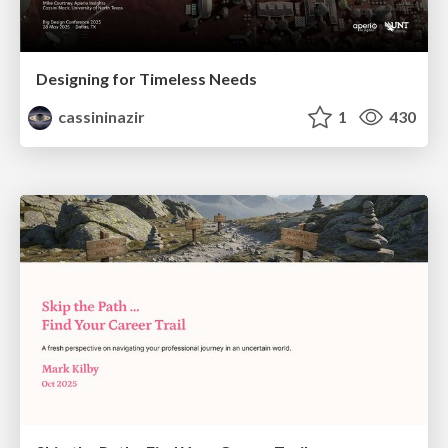
Designing for Timeless Needs
cassininazir
1
430