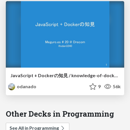
JavaScript + Dockerの知見 / knowledge-of-docker-in-javascript
odanado
9
56k
Other Decks in Programming
See All in Programming