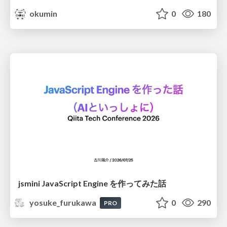
okumin
0
180
jsmini JavaScript Engine を作ってみた話
yosuke_furukawa
0
290
PRO