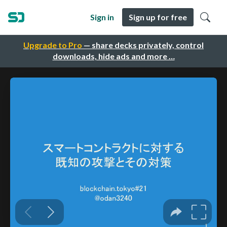
Sign in
Sign up for free
Upgrade to Pro
— share decks privately, control
downloads, hide ads and more …