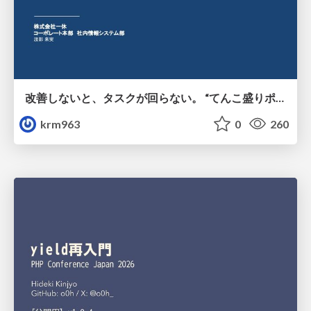
改善しないと、タスクが回らない。 “てんこ盛りポジション” を引き継いだ情シスの、入社3ヶ月の業務改善録
krm963
0
260