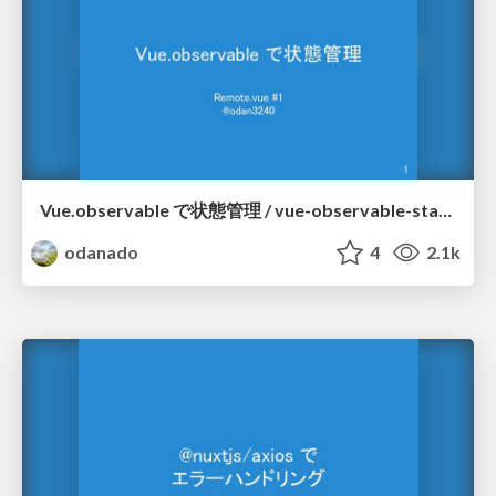
Vue.observable で状態管理 / vue-observable-state-management
odanado
4
2.1k