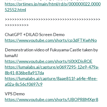
https://prtimes.jp/main/html/rd/p/000000022.0000
52552.html
>>>>>>>>>>>>>>>>>>>>>>>>>>>>>>>>>>>>>>>>
>>>>>>>>>>
ChatGPT +DILAD Screen Demo
https://www.youtube.com/shorts/cp3dFTKwhNo
Demonstration video of Fukuyama Castle taken by
lumaAI
https://www.youtube.com/shorts/ti0tXDisRQE
https://lumalabs.ai/capture/e0697295-12e9-479a-
8b41-836be8a917da
https://lumalabs.ai/capture/8aae811f-a64e-4fee-
a02a-8c56cf0697c9
VPS Demo
https://www.youtube.com/shorts/UBOPR8MXgr8