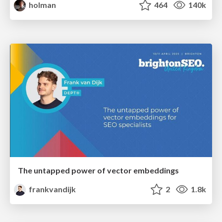
holman
464
140k
The untapped power of vector embeddings
frankvandijk
2
1.8k