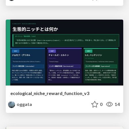
ecological_niche_reward_function_v3
oggata
0
14