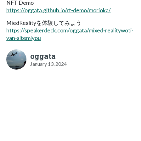
NFT Demo
https://oggata.github.io/rt-demo/morioka/
MiedRealityを体験してみよう
https://speakerdeck.com/oggata/mixed-realitywoti-
yan-sitemiyou
oggata
January 13, 2024