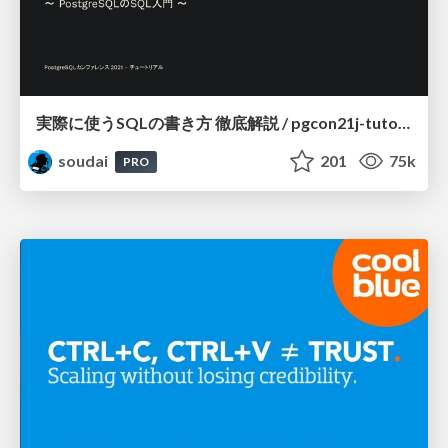
実際に使うSQLの書き方 徹底解説 / pgcon21j-tutorial
soudai
201
75k
PRO