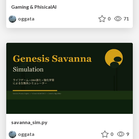
Gaming & PhisicalAI
oggata
0
71
savanna_sim.py
oggata
0
9