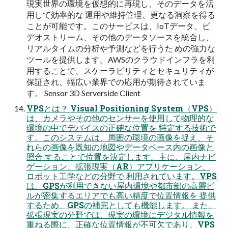
現実世界の環境を仮想的に再現し、そのデータを活
用して効率的な 運用や維持管理、更なる洞察を得る
ことが可能です。このサービスは、IoTデータ、ビ
デオストリーム、その他のデータソースを統合し、
リアルタイムの分析や予測などを行うた めの強力な
ツールを提供します。AWSのクラウドインフラを利
用することで、スケーラビリティとセキュリティが
保証され、幅広い業界での応用が期待されていま
す。 Sensor 3D Serverside Client
VPSとは？ Visual Positioning System（VPS）
は、カメラやその他のセンサーを使用して物理的な
環境の中でデバイスの正確な位置を 特定する技術で
す。このシステムは、周囲の環境の画像を捉え、そ
れらの画像を既知の地図やデータベース内の画像と
照合 することで位置を決定します。主に、屋内ナビ
ゲーション、拡張現実（AR）アプリケーション、
ロボット工学などの分野で 利用されています。VPS
は、GPSが利用できない屋内環境や都市部の高層ビ
ルが密集するエリアでも高い精度で位置情報を 提供
するため、GPSの補完としても機能します。 また、
拡張現実の分野では、現実の環境にデジタル情報を
重ねる際に、正確な位置情報が不可欠であり、VPS