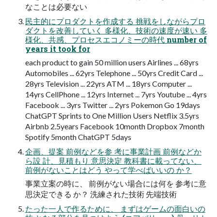
なことは必要ない
民主的にプロダクトを作成する 挑戦をしながらプロ
ダクトを改善していく 多様化、技術の速度が速い 多
様化、共感、プロセスエコノミーの時代 number of
years it took for
each product to gain 50 million users Airlines ... 68yrs
Automobiles ... 62yrs Telephone ... 50yrs Credit Card ...
28yrs Television ... 22yrs ATM ... 18yrs Computer ...
14yrs CellPhone ... 12yrs Internet ... 7yrs Youtube ... 4yrs
Facebook ... 3yrs Twitter ... 2yrs Pokemon Go 19days
ChatGPT Sprints to One Million Users Netflix 3.5yrs
Airbnb 2.5years Facebook 10month Dropbox 7month
Spotify 5month ChatGPT 5days
企画、提案 前例などを参 考に事業計画 前例などか
ら設 計、見積もり 意思決定 教科書に載ってない、
前例がないことはどう やって学べばいいの か？
事業立案の時に、 前例がない場合には何を 参考に意
思決定できる か？ 洗練された技術 先端技術
たった一人で作るために、 まずはゲームの面白いの