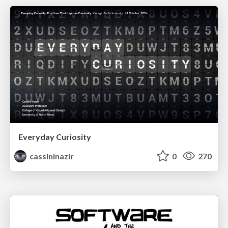
Everyday Curiosity
cassininazir
0
270