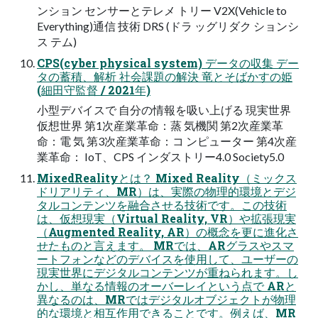
ンション センサーとテレメ トリー V2X(Vehicle to
Everything)通信 技術 DRS (ドラ ッグリダク ションシ
ス テム)
CPS(cyber physical system) データの収集 デー
タの蓄積、解析 社会課題の解決 竜とそばかすの姫
(細田守監督 / 2021年)
小型デバイスで 自分の情報を吸い上げる 現実世界
仮想世界 第1次産業革命：蒸 気機関 第2次産業革
命：電 気 第3次産業革命：コ ンピューター 第4次産
業革命： IoT、CPS インダストリー4.0 Society5.0
MixedRealityとは？ Mixed Reality（ミックス
ドリアリティ、MR）は、実際の物理的環境とデジ
タルコンテンツを融合させる技術です。この技術
は、仮想現実（Virtual Reality, VR）や拡張現実
（Augmented Reality, AR）の概念を更に進化さ
せたものと言えます。 MRでは、ARグラスやスマ
ートフォンなどのデバイスを使用して、ユーザーの
現実世界にデジタルコンテンツが重ねられます。し
かし、単なる情報のオーバーレイという点で ARと
異なるのは、MRではデジタルオブジェクトが物理
的な環境と相互作用できることです。例えば、MR