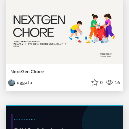
NextGen Chore
oggata
0
16