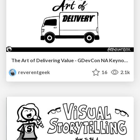
The Art of Delivering Value - GDevCon NA Keynote
reverentgeek
16
2.1k