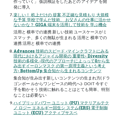
作っていく」 仮説検証をしたあとの アイデア を開
発に導入
楽しい！ 机上だけの 提案 不正確な見積もり 大規模
な予算 学校で学んだ技術、 お父さんの仕事に活かせ
ないかな？ GIGA 端末を活用して技術を 学ぶ機会
活用と 横串での連携 新しい技術 ユースケースがミ
スマッ チ、多くの無駄が生まれる 活用と 横串での
連携 活用と 横串での連携
Advances 技術のスピード -マインクラフトにみる
現代におけるアジャイル開発の 重要性- Diversity
技術の多様化 -現代のアプローチによっって0から生
み出すイーロンマスク の第一原理主義という考え
方- BottomUp 集合知から生まれるコンテンツ
集合知が生み出す新しいコンテンツの生まれ方(ドラ
ゴンボー ルからワンピースの時代へ)- DOIT 今すぐ
手を動かそう 技術に触れることはとても簡単、特別
なことは必要ない
ハイブリッドパワー ユニット (PU) マテリアルテク
ノ ロジー エネルギー回生シ ステム(ERS) 電子制御
ユニット (ECU) アクティブサスペ