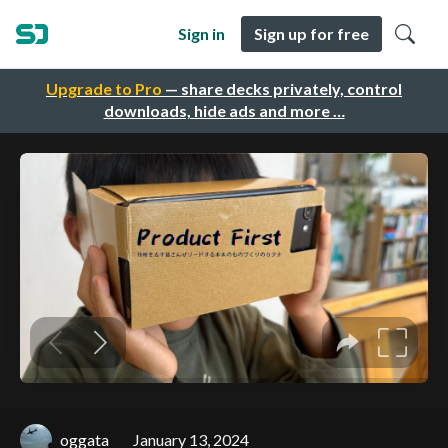
Sign in
Sign up for free
Upgrade to Pro
— share decks privately, control
downloads, hide ads and more …
oggata
January 13, 2024