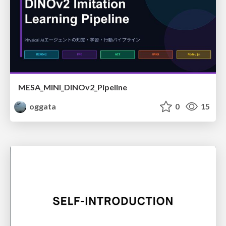
MESA_MINI_DINOv2_Pipeline
oggata
0
15