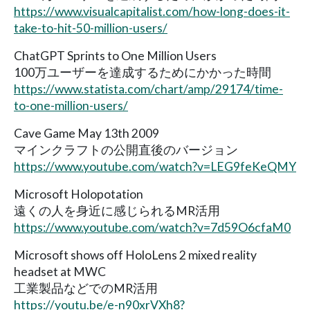
https://www.visualcapitalist.com/how-long-does-it-
take-to-hit-50-million-users/
ChatGPT Sprints to One Million Users
100万ユーザーを達成するためにかかった時間
https://www.statista.com/chart/amp/29174/time-
to-one-million-users/
Cave Game May 13th 2009
マインクラフトの公開直後のバージョン
https://www.youtube.com/watch?v=LEG9feKeQMY
Microsoft Holopotation
遠くの人を身近に感じられるMR活用
https://www.youtube.com/watch?v=7d59O6cfaM0
Microsoft shows off HoloLens 2 mixed reality
headset at MWC
工業製品などでのMR活用
https://youtu.be/e-n90xrVXh8?