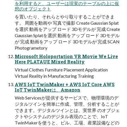
を利用すると、ユーザーは現実のテーブルの上に仮
想のオブジェクト
を置いたり、それらとやり取りすることができま
す。 周囲を動画や 写真で撮影 Create Gaussian Splat
を選択 動画をアップ ロード 3Dモデルが 完成 Create
Gaussian Splatを選択 動画をアップ ロード 3Dモデル
が 完成 動画をアップ ロード 3Dモデルが 完成 SCAN
Photogrametory
Microsoft Holoportation VR Movie We Live
Here PLATAUE Mixed Reality
Virtual Clothes Furniture Placement Application
Virtual Reality in Manufacturing Training
AWS IoT TwinMaker + AWS IoT Core AWS
IoT TwinMakerは、Amazon
Web Servicesが提供するサービスで、物理環境のデ
ジタルツインを簡単に作成、管理、分析することが
できます。デジタルツインとは、実世界 のオブジェ
クトやシステムのデジタル表現のことで、IoT
TwinMakerを使うと、ビル、工場、産業設備などの