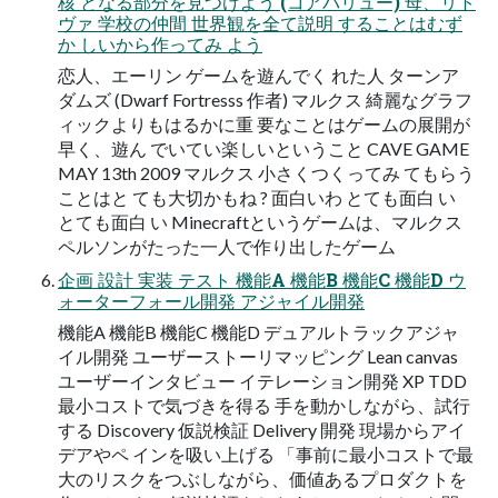
核 となる部分を見つけよう (コアバリュー) 母、リト
ヴァ 学校の仲間 世界観を全て説明 することはむず
か しいから作ってみ よう
恋人、エーリン ゲームを遊んでく れた人 ターンア
ダムズ (Dwarf Fortresss 作者) マルクス 綺麗なグラフ
ィックよりもはるかに重 要なことはゲームの展開が
早く、遊ん でいてい楽しいということ CAVE GAME
MAY 13th 2009 マルクス 小さくつくってみ てもらう
ことはと ても大切かもね ? 面白いわ とても面白 い
とても面白 い Minecraftというゲームは、マルクス
ペルソンがたった一人で作り出したゲーム
企画 設計 実装 テスト 機能A 機能B 機能C 機能D ウ
ォーターフォール開発 アジャイル開発
機能A 機能B 機能C 機能D デュアルトラックアジャ
イル開発 ユーザーストーリマッピング Lean canvas
ユーザーインタビュー イテレーション開発 XP TDD
最小コストで気づきを得る 手を動かしながら、試行
する Discovery 仮説検証 Delivery 開発 現場からアイ
デアやペ インを吸い上げる 「事前に最小コストで最
大のリスクをつぶしながら、価値あるプロダクトを