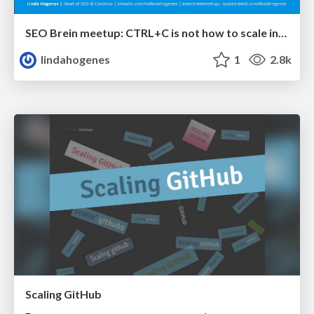
SEO Brein meetup: CTRL+C is not how to scale international SEO
lindahogenes
1
2.8k
Scaling GitHub