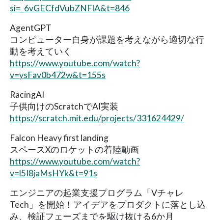
si=_6vGECfdVubZNFIA&t=846
AgentGPT
コンピューター自身が課題を考えながら適切な行
動を考えていく
https://www.youtube.com/watch?
v=ysFav0b472w&t=155s
RacingAI
子供向けのScratchでAI実装
https://scratch.mit.edu/projects/331624429/
Falcon Heavy first landing
スペースXのロケットの着陸動画
https://www.youtube.com/watch?
v=l5I8jaMsHYk&t=91s
エンジニアの起業支援プログラム「Vチャレ
Tech」を開始！アイデアをプロダクトに落とし込
み、検証フェーズまでを駆け抜ける6か月