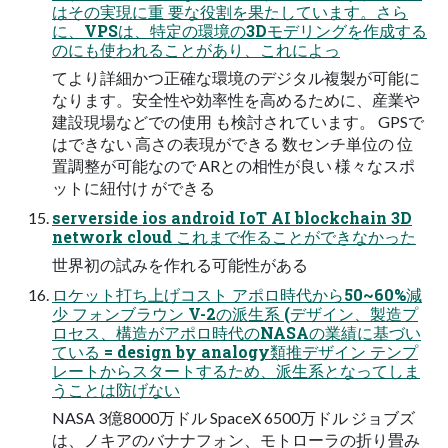
はその実現に重 要な役割を果たしています。さら
に、VPSは、特定の環境の3Dモデリングを作成する
のにも使われることがあり、これによっ
てより詳細かつ正確な環境のデジタル複製が可能に
なります。安全性や効率性を高めるために、産業や
建設現場などでの使用 も検討されています。 GPSで
はできない 高さの表現ができる 数センチ単位の 位
置調整が可能なので ARとの相性が良い 様々なスポ
ットに紐付け ができる
serverside ios android IoT AI blockchain 3D
network cloud これまで作ることができなかった
世界初の試みを作れる可能性がある
ロケット打ち上げコスト アポロ時代から50~60%減
少 フォンブラウン V-2の派生系 (デザイン、製造プ
ロセス、構造がアポロ時代のNASAの業績に基づい
ている = design by analogy類推デザイン テンプ
レートからスタートするため、派生系となってしま
うことは防げない
NASA 3億8000万ドル SpaceX 6500万ドル ジョブズ
は、ノキアのバナナフォン、モトローラの折り畳み