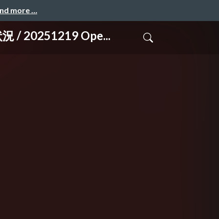
and more …
0251219 Ope...