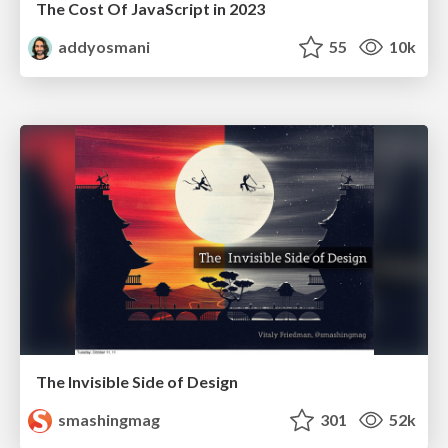
The Cost Of JavaScript in 2023
addyosmani
55
10k
The Invisible Side of Design
smashingmag
301
52k