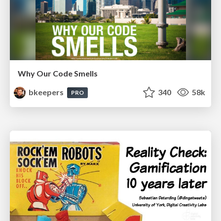
Why Our Code Smells
bkeepers
340
58k
PRO