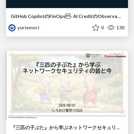
GitHub CopilotのFinOps - AI CreditのObservabilityと価値を生むためのエージェント設計
yuriemori
0
130
『三匹の子ぶた』から学ぶネットワークセキュリティの昔と今 / Network Security: Then and Now Through the Lens of The Three Little Pigs