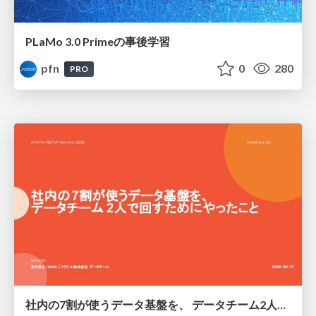
PLaMo 3.0 Primeの事後学習
pfn
0
280
PRO
社内の7割が使うデータ基盤を、 データチーム2人で回すためにやったこと