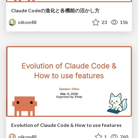
Claude Codeの進化と各機能の活かし方
oikon48
23
15k
Evolution of Claude Code & How to use features
oikon48
1
760