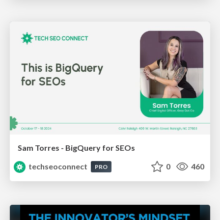
Sam Torres - BigQuery for SEOs
techseoconnect
0
460
PRO