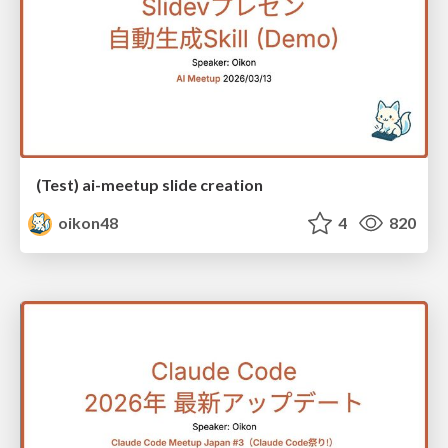
(Test) ai-meetup slide creation
oikon48
4
820