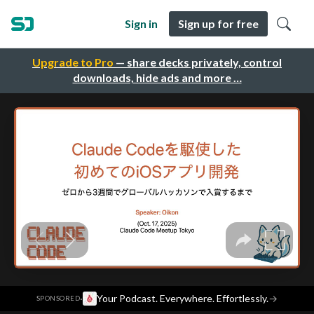
Sign in
Sign up for free
Upgrade to Pro
— share decks privately, control
downloads, hide ads and more …
·
Your Podcast. Everywhere. Effortlessly.
→
SPONSORED