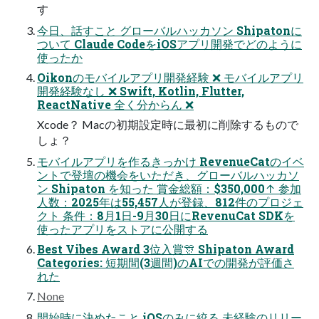
す
今日、話すこと グローバルハッカソン Shipatonに
ついて Claude CodeをiOSアプリ開発でどのように
使ったか
Oikonのモバイルアプリ開発経験 ❌ モバイルアプリ
開発経験なし ❌ Swift, Kotlin, Flutter,
ReactNative 全く分からん ❌
Xcode？ Macの初期設定時に最初に削除するもので
しょ？
モバイルアプリを作るきっかけ RevenueCatのイベ
ントで登壇の機会をいただき、グローバルハッカソ
ン Shipaton を知った 賞金総額：$350,000↑ 参加
人数：2025年は55,457人が登録、812件のプロジェ
クト 条件：8月1日-9月30日にRevenuCat SDKを
使ったアプリをストアに公開する
Best Vibes Award 3位入賞🎊 Shipaton Award
Categories: 短期間(3週間)のAIでの開発が評価さ
れた
None
開始時に決めたこと iOSのみに絞る 未経験のリリー