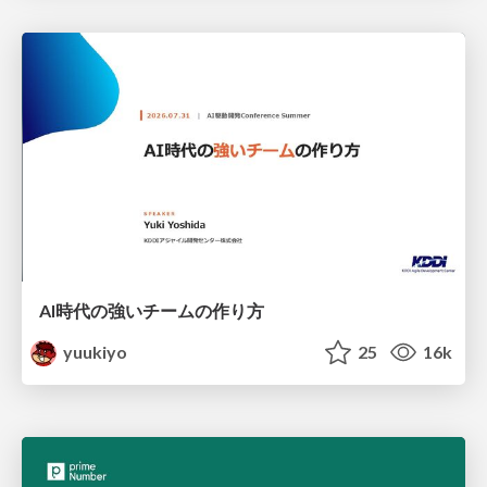
AI時代の強いチームの作り方
yuukiyo
25
16k