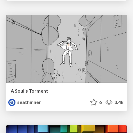
A Soul's Torment
seathinner
6
3.4k