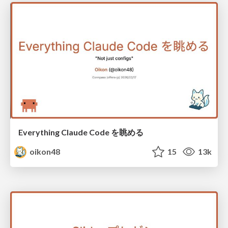
Everything Claude Code を眺める
oikon48
15
13k