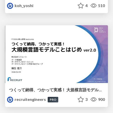
koh_yoshi
4
510
つくって納得、つかって実感！ 大規模言語モデルことはじめ ver2.0
recruitengineers
3
900
PRO