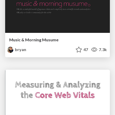
Music & Morning Musume
bryan
47
7.3k