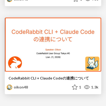
CodeRabbit CLI + Claude Codeの連携について
oikon48
1
1.3k