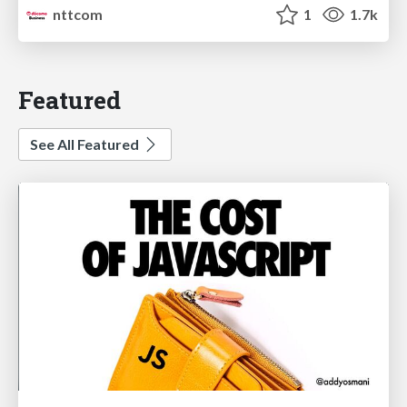
nttcom
1
1.7k
Featured
See All Featured