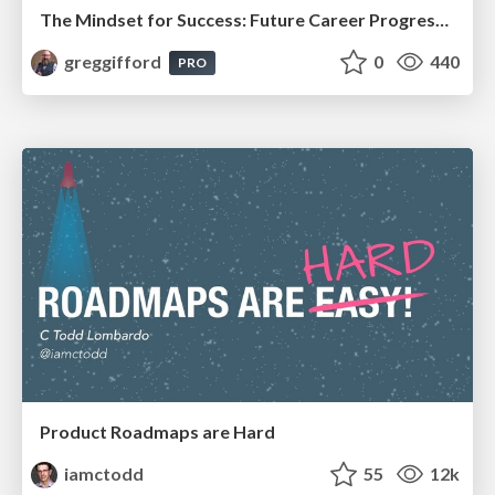
The Mindset for Success: Future Career Progression
greggifford
0
440
PRO
Product Roadmaps are Hard
iamctodd
55
12k