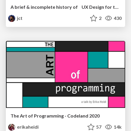
A brief & incomplete history of UX Design for the World Wide Web: 1989–2019
jct
2
430
The Art of Programming - Codeland 2020
erikaheidi
57
14k