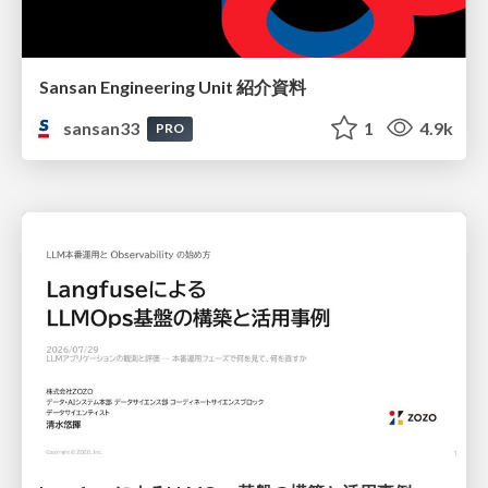
Sansan Engineering Unit 紹介資料
sansan33
1
4.9k
PRO