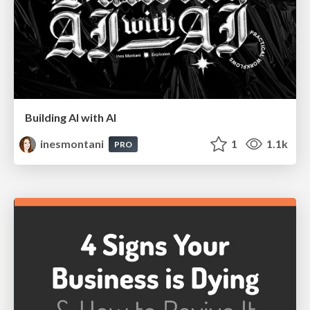
Building AI with AI
inesmontani
1
1.1k
PRO