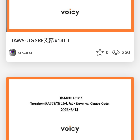
JAWS-UG SRE支部 #14 LT
okaru
0
230