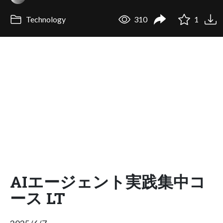
Technology
310
1
AIエージェント実践集中コ
ース LT