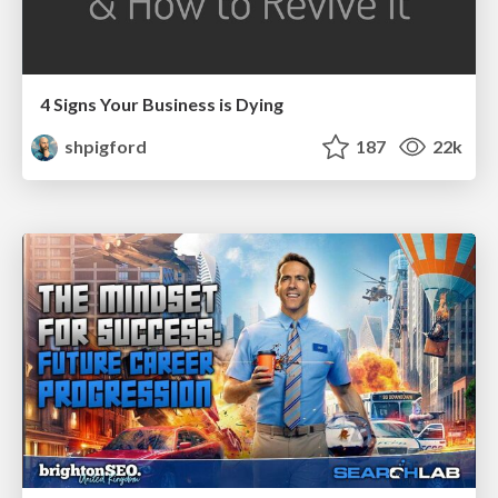
4 Signs Your Business is Dying
shpigford
187
22k