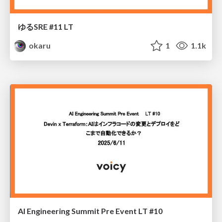
ゆるSRE #11 LT
okaru
1
1.1k
AI Engineering Summit Pre Event LT #10