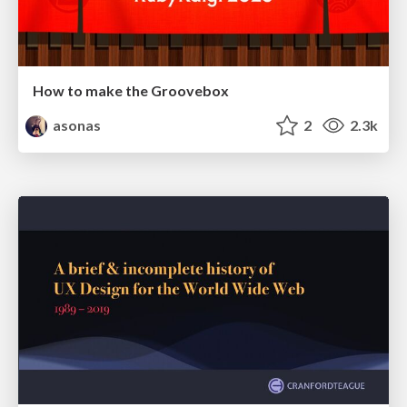
How to make the Groovebox
asonas
2
2.3k