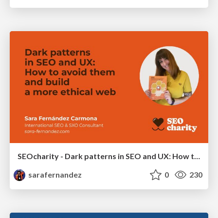
SEOcharity - Dark patterns in SEO and UX: How to avoid them and build a more ethical web
sarafernandez
0
230