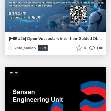
[MIRU26] Open-Vocabulary Intention-Guided Object Detection in Diverse Scenes
keio_smilab
0
140
PRO