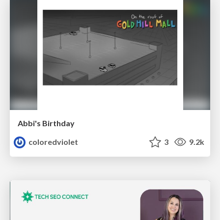
Abbi's Birthday
coloredviolet
3
9.2k