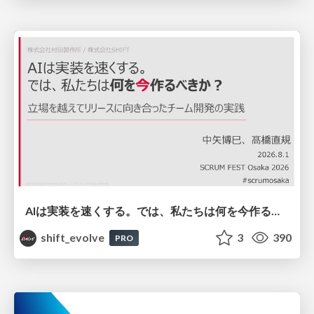
AIは実装を速くする。では、私たちは何を今作るべきか？－立場を越えてリリースに向き合ったチーム開発の実践 / 20260801 Hiromi Nakaya and Naoki Takahashi
shift_evolve
3
390
PRO