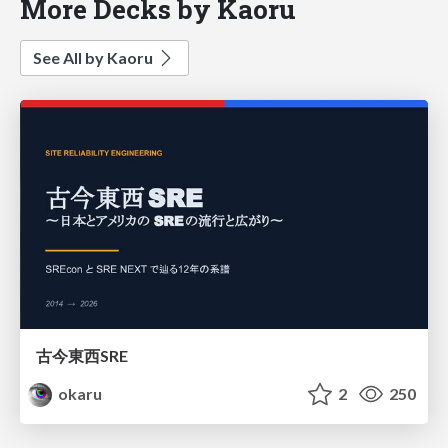
More Decks by Kaoru
See All by Kaoru
古今東西SRE
okaru
2
250