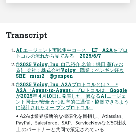
Transcript
AI エージェント実践集中コース LT A2Aをプロ
トコルの流れから見てみる 2025/6/7
©2025 Voicy, Inc. 自己紹介 名前：織田 薫(かお
る) 会社：株式会社Voicy 職業：ペンギン好き
SRE mixi2：@penpen
©2025 Voicy, Inc. A2Aプロトコルとは？ •
A2A（Agent-to-Agent）プロトコルは、Google
が2025年 4月10日に発表した、異なるAIエージェ
ント同士が安全 かつ効率的に通信・協働できるよう
に設計されたオー プンプロトコル
• A2Aは業界横断的な標準化を目指し、Atlassian、
PayPal、Salesforce、SAP、ServiceNowなど50社以
上 のパートナーと共同で策定されている