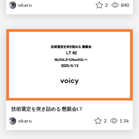
okaru
2
840
技術選定を突き詰める 懇親会LT
okaru
2
1.5k