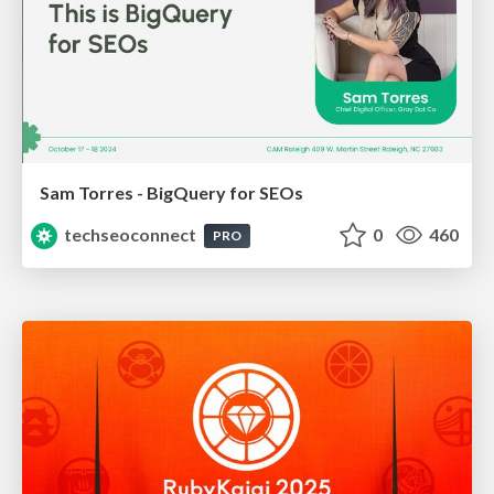
Sam Torres - BigQuery for SEOs
techseoconnect
0
460
PRO