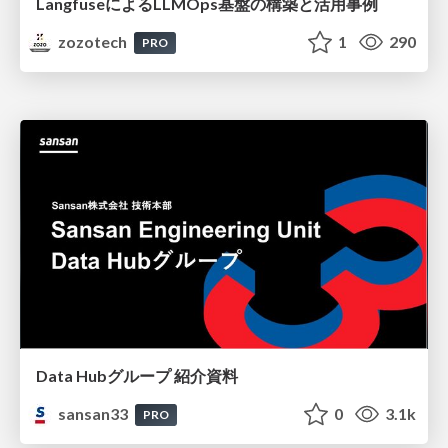
LangfuseによるLLMOps基盤の構築と活用事例
zozotech
1
290
PRO
Data Hubグループ 紹介資料
sansan33
0
3.1k
PRO