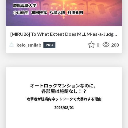
[MIRU26] To What Extent Does MLLM-as-a-Judge Exhibit Cross-Model Preference Bias?
keio_smilab
0
200
PRO