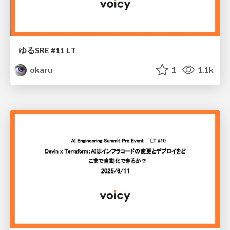
ゆるSRE #11 LT
okaru
1
1.1k