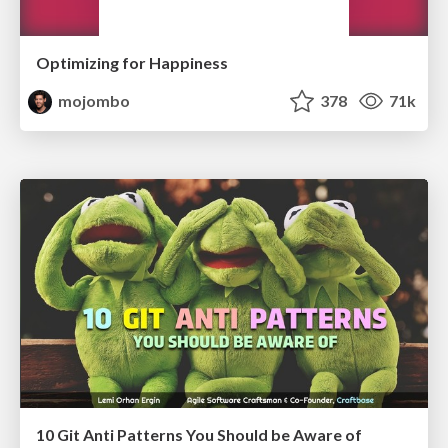
Optimizing for Happiness
mojombo
378
71k
10 Git Anti Patterns You Should be Aware of