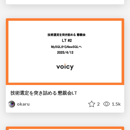
技術選定を突き詰める 懇親会LT
okaru
2
1.5k