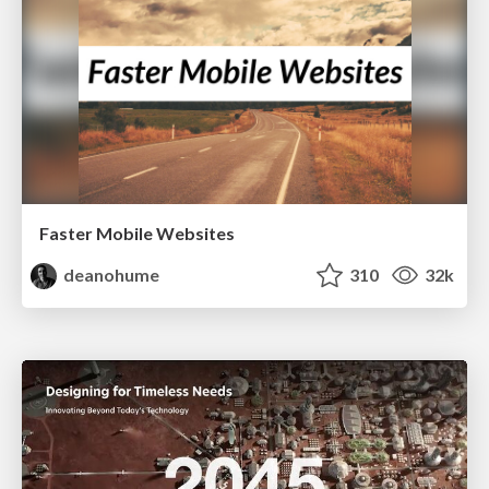
Faster Mobile Websites
deanohume
310
32k