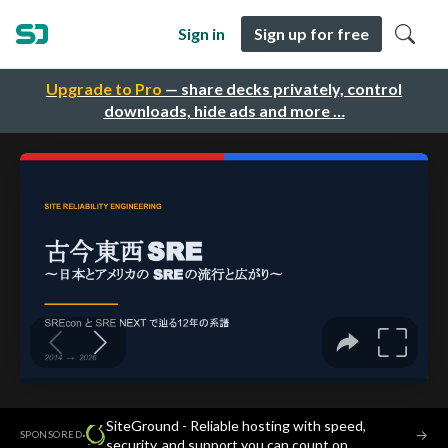
Sign in
Sign up for free
Upgrade to Pro
— share decks privately, control
downloads, hide ads and more …
SiteGround - Reliable hosting with speed,
·
→
SPONSORED
security, and support you can count on.