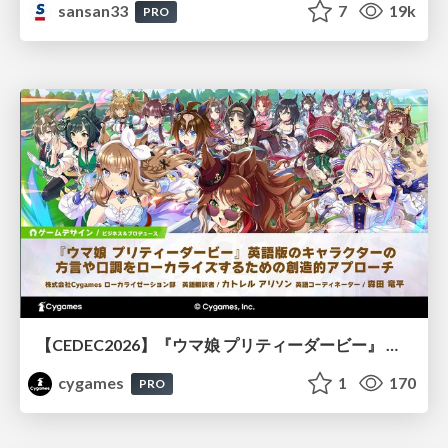
sansan33
7
19k
PRO
【CEDEC2026】『ウマ娘 プリティーダービー』 英語版のキャラクターの方言や口調をローカライズするための創造的アプローチ
cygames
1
170
PRO