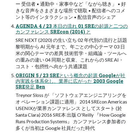
ー 受信者 ▪ 通勤中・家事中など「ながら聴き」 ▪ 好
きな音声をさまざまな場所で聴取 ▪ 配信者へのコメ
ント等のインタラクション ▪ 配信音声のシェア
AGENDA 4 / 23 本日の流れ 01 SREの起源と二つの
カンファレンス SREcon (2014) と
SRE NEXT (2020) の生い立ち 02 年代別の流行と話題
黎明期から AI 元年まで、年ごとの中心テーマ 03 日
米の関心テーマの差異 技術哲学・組織論・ツールへ
の重みの違い 04 同期と収束、これからの SRE AI・
コスト・包摂性へ向かう共通課題
ORIGIN 5 / 23 SREという概念の起源 Googleが社
内実践を体系化し、業界に広がった 2003 Google
SRE発足 Ben
Treynor Sloss が 「ソフトウェアエンジニアリングを
オ ペレーション課題に適用」 2014 SREcon Americas
USENIXが業界カンファレンス としてスタート (於
Santa Clara) 2016 SRE本 出版 O'Reilly 『How Google
Runs Production Systems』 カンファレンス参加者の
多くが当初は Google 社員だった時代