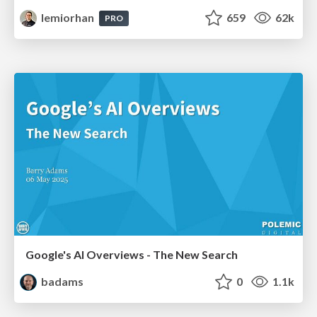
lemiorhan
659
62k
PRO
Google's AI Overviews - The New Search
badams
0
1.1k