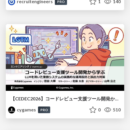
recruitengineers
1
140
PRO
【CEDEC2026】コードレビュー支援ツール開発から学ぶ：LLMを用いた業務システムの実践的な運用設計と誤出力対策
cygames
0
510
PRO