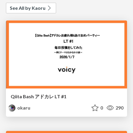
See All by Kaoru
Qiita Bash アドカレ LT #1
okaru
0
290