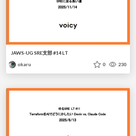
JAWS-UG SRE支部 #14 LT
okaru
0
230