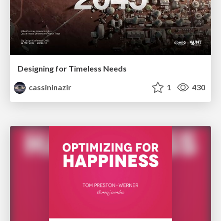
Designing for Timeless Needs
cassininazir
1
430