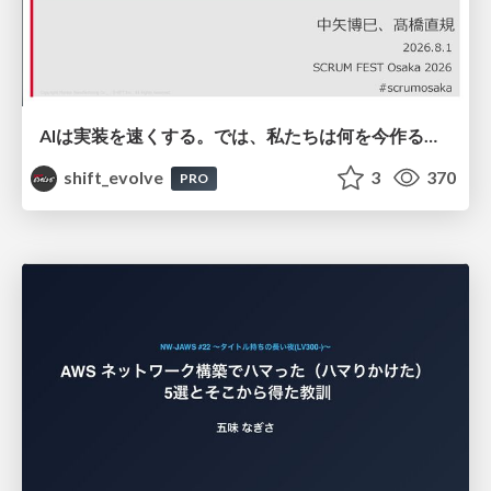
AIは実装を速くする。では、私たちは何を今作るべきか？－立場を越えてリリースに向き合ったチーム開発の実践 / 20260801 Hiromi Nakaya and Naoki Takahashi
shift_evolve
3
370
PRO