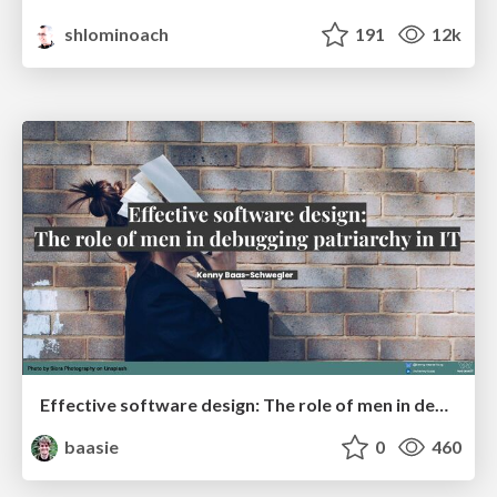
shlominoach
191
12k
Effective software design: The role of men in debugging patriarchy in IT @ Voxxed Days AMS
baasie
0
460