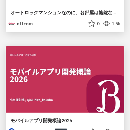
オートロックマンションなのに、各部屋は施錠なし！？ 攻撃者が組織内ネットワークで大暴れする理由 / The Front Door Is Locked, but the Rooms Are Wide Open: Why Attackers Move Freely Inside Enterprise Networks
nttcom
0
1.5k
モバイルアプリ開発概論2026