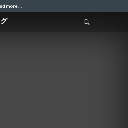
and more …
グ