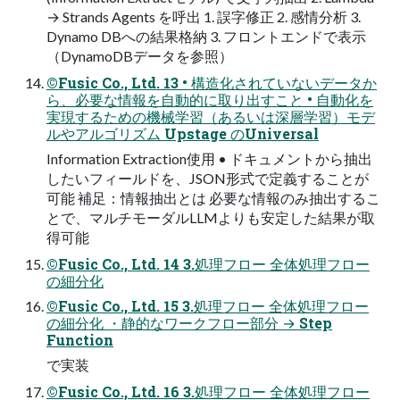
→ Strands Agents を呼出 1. 誤字修正 2. 感情分析 3.
Dynamo DBへの結果格納 3. フロントエンドで表示
（DynamoDBデータを参照）
©Fusic Co., Ltd. 13 • 構造化されていないデータか
ら、必要な情報を自動的に取り出すこと • 自動化を
実現するための機械学習（あるいは深層学習）モデ
ルやアルゴリズム Upstage のUniversal
Information Extraction使用 • ドキュメントから抽出
したいフィールドを、JSON形式で定義することが
可能 補足：情報抽出とは 必要な情報のみ抽出するこ
とで、マルチモーダルLLMよりも安定した結果が取
得可能
©Fusic Co., Ltd. 14 3.処理フロー 全体処理フロー
の細分化
©Fusic Co., Ltd. 15 3.処理フロー 全体処理フロー
の細分化 ・静的なワークフロー部分 → Step
Function
で実装
©Fusic Co., Ltd. 16 3.処理フロー 全体処理フロー