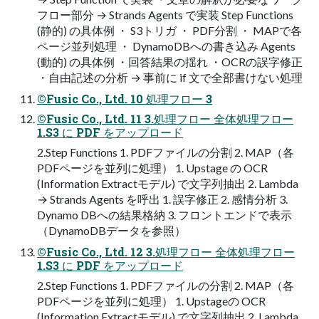
フロー部分 → Strands Agents で実装 Step Functions
(静的) の具体例 ・ S3トリガ ・ PDF分割 ・ MAPで各
ページ並列処理 ・ DynamoDBへの書き込み Agents
(動的) の具体例 ・回答結果の揺れ ・OCRの誤字修正
・自由記述の分析 → 事前に if 文で全部書けない処理
©Fusic Co., Ltd. 10 処理フロー 3
©Fusic Co., Ltd. 11 3.処理フロー 全体処理フロー
1.S3 に PDF をアップロード
2.Step Functions 1. PDFファイルの分割 2. MAP（各
PDFページを並列に処理） 1. Upstage の OCR
(Information Extractモデル) で文字列抽出 2. Lambda
→ Strands Agents を呼出 1. 誤字修正 2. 感情分析 3.
Dynamo DBへの結果格納 3. フロントエンドで表示
（DynamoDBデータを参照）
©Fusic Co., Ltd. 12 3.処理フロー 全体処理フロー
1.S3 に PDF をアップロード
2.Step Functions 1. PDFファイルの分割 2. MAP（各
PDFページを並列に処理） 1. Upstageの OCR
(Information Extractモデル) で文字列抽出 2. Lambda