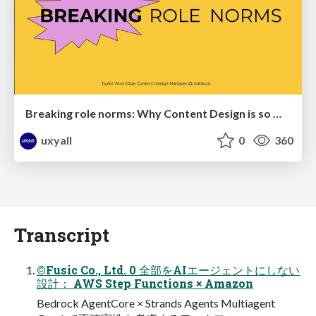
Breaking role norms: Why Content Design is so much more than writing copy - Taylor Woolridge
uxyall
0
360
Transcript
©Fusic Co., Ltd. 0 全部をAIエージェントにしない
設計： AWS Step Functions × Amazon
Bedrock AgentCore × Strands Agents Multiagent