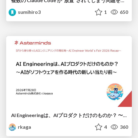
複数の Claude Code が"放置"されてしまう問題をCLI ダッシュボードを自作して解決した話
sumihiro3
1
650
AI Engineeringは、AIプロダクトだけのものか？ 〜AIがソフトウェアを作る時代の新しい当たり前〜 / No AI in your product. AI Engineering in your development.
rkaga
4
360