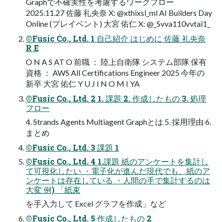
Graphで不確実性を考慮するワークフロー
2025.11.27 佐藤 礼央奈 X: @xthixsl_ml AI Builders Day
Online (プレイベント) 大宮 佑仁 X: @_Svva110vvtai1_
©Fusic Co., Ltd. 1 自己紹介 はじめに 佐藤 礼央奈
R E
O N A S AT O 前職 ： 陸上自衛隊 システム部隊 保有
資格 ： AWS All Certifications Engineer 2025 今年の
新卒 大宮 佑仁 Y U J I N O M I YA
©Fusic Co., Ltd. 2 1. 課題 2. 作成したもの 3. 処理
フロー
4. Strands Agents Multiagent Graphとは 5. 採用理由 6.
まとめ
©Fusic Co., Ltd. 3 課題 1
©Fusic Co., Ltd. 4 1.課題 紙のアンケートを集計し
て可視化したい ・電子化が進んだ現代でも、紙のア
ンケートは存在している ・人間の手で集計するのは
大変 例) 「紙束
を手入力して Excel グラフを作成」など
©Fusic Co., Ltd. 5 作成したもの 2