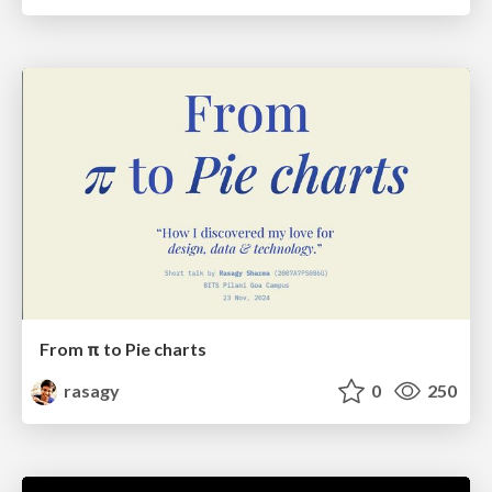
From π to Pie charts
rasagy
0
250