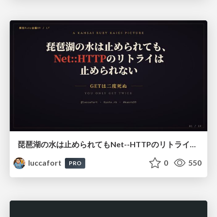
琵琶湖の水は止められてもNet--HTTPのリトライは止められない / You might be able to stop the water flow of Lake Biwa but you can't stop Net::HTTP retries
luccafort
0
550
PRO