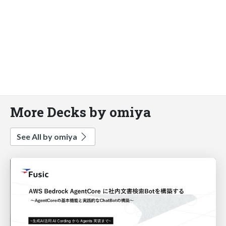
More Decks by omiya
See All by omiya