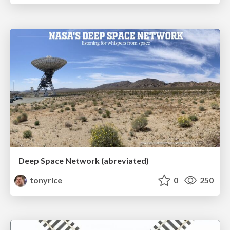
Deep Space Network (abreviated)
tonyrice
0
250