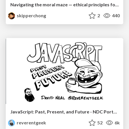
Navigating the moral maze — ethical principles for Al-driven product design
skipperchong
2
440
JavaScript: Past, Present, and Future - NDC Porto 2020
reverentgeek
52
6k