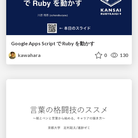
Google Apps Script で Ruby を動かす
kawahara
0
130