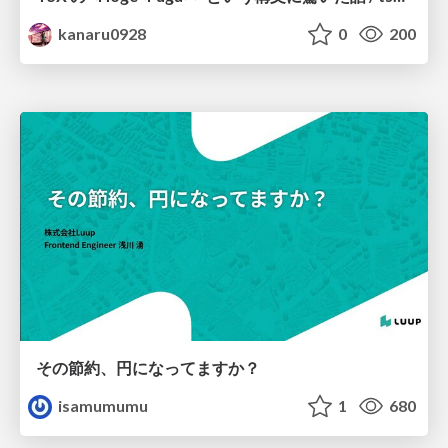
kanaru0928
0
200
その節約、円になってますか？
isamumumu
1
680