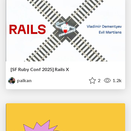
[SF Ruby Conf 2025] Rails X
palkan
2
1.2k