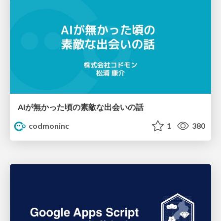
AIが無かった頃の素敵な出会いの話
codmoninc
1
380