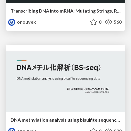
Transcribing DNA into mRNA: Mutating Strings, Reading and Writing Files
onouyek
0
560
DNA methylation analysis using bisulfite sequencing data
onouyek
0
920