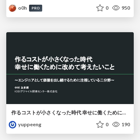
o0h
0
950
PRO
作るコストが小さくなった時代 幸せに働くために改めて考えたいこと 〜エンジニアとして価値を出し続けるために注視している二分野〜
yuppeeng
0
190