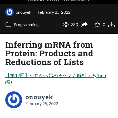
onouyek
February 25, 2022
Programming
380
0
Inferring mRNA from
Protein: Products and
Reductions of Lists
【第12回】ゼロから始めるゲノム解析 （Python
編）
onouyek
February 25, 2022