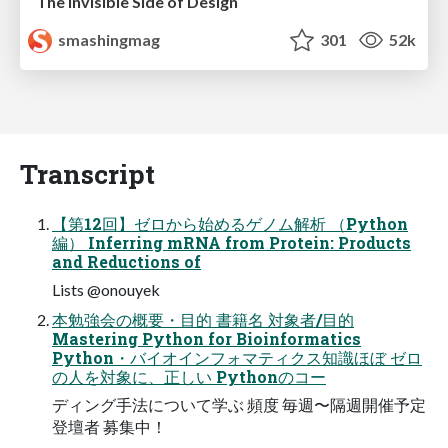
The Invisible Side of Design
smashingmag
301
52k
Transcript
【第12回】ゼロから始めるゲノム解析 （Python
編） Inferring mRNA from Protein: Products
and Reductions of
Lists @onouyek
本勉強会の概要・目的 書籍名 対象者/目的
Mastering Python for Bioinformatics
Python・バイオインフォマティクス知識ほぼ ゼロ
の人を対象に、正しい Pythonのコー
ディング手法について学ぶ 頻度 毎週〜隔週開催予定
登壇者 募集中！