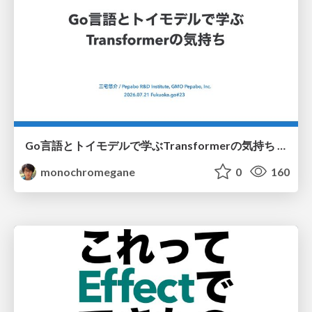
Go言語とトイモデルで学ぶTransformerの気持ち / fukuokago23-transformer
monochromegane
0
160