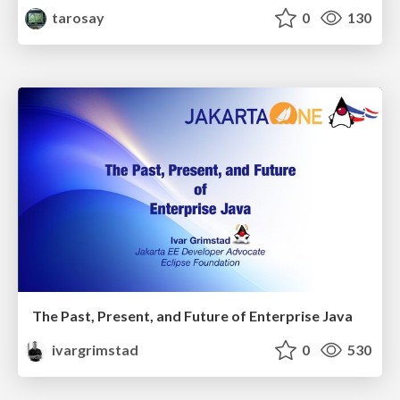
tarosay
0
130
The Past, Present, and Future of Enterprise Java
ivargrimstad
0
530