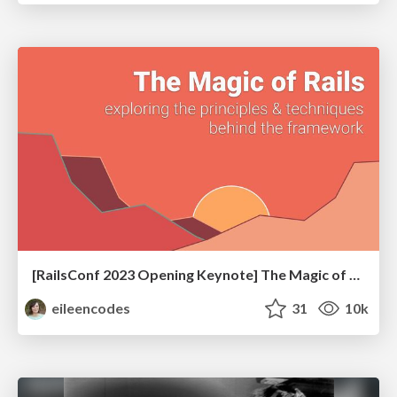
[RailsConf 2023 Opening Keynote] The Magic of Rails
eileencodes
31
10k