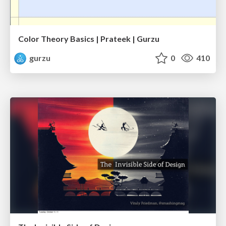
Color Theory Basics | Prateek | Gurzu
gurzu
0
410