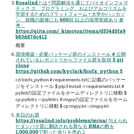
Rosalindとは • 問題解決を通じてバイオインフォマ
ティク ス、プログラミング、およびアルゴリズムを
学習するためのプラットフォーム • 大学やハッカソ
ン、就職の面接にも 600回 以上の採用実績あり 参
考：
https://qiita.com/_kimoton/items/d534d0fa9
b83dd7dc412
概要
環境構築 - 必要パッケージ群のインストール # 公開
されているレポジトリからファイル群を取得 $ git
clone
https://github.com/kyclark/biofx_python $
cd biofx_python # requirements.txtに記載のパッケー
ジをインストール $ pip3 install -r requirements.txt #
pylintの設定ファイルをホームディレクトリに移動 $
cp pylintrc ~/.pylintrc # mypyの設定ファイルをホーム
ディレクトリに移動 $ cp mypy.ini ~/.mypy.ini
本日のお題
https://rosalind.info/problems/mrna/ 与えられ
たタンパク質に翻訳される異なる RNAの数を
1,000,000で割った余りを求めよ