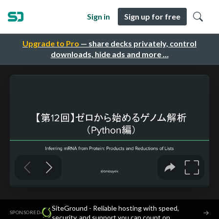
Sign in
Sign up for free
Upgrade to Pro
— share decks privately, control
downloads, hide ads and more …
SiteGround - Reliable hosting with speed,
·
→
SPONSORED
security, and support you can count on.