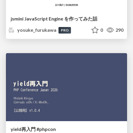
jsmini JavaScript Engine を作ってみた話
yosuke_furukawa
0
290
PRO
yield再入門 #phpcon