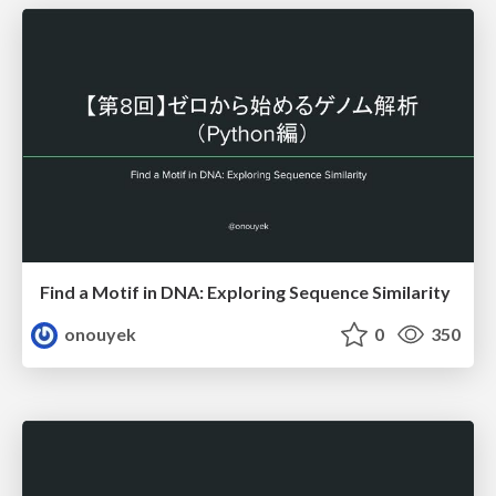
Find a Motif in DNA: Exploring Sequence Similarity
onouyek
0
350