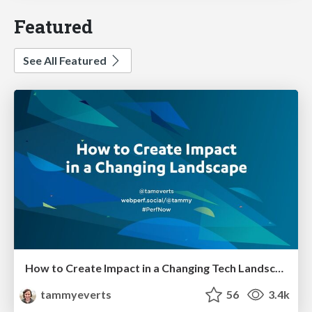
Featured
See All Featured
How to Create Impact in a Changing Tech Landscape [PerfNow 2023]
tammyeverts
56
3.4k