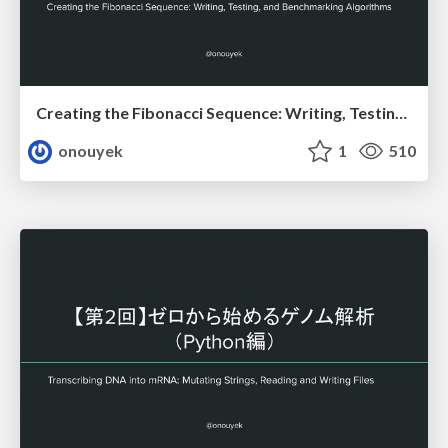
Creating the Fibonacci Sequence: Writing, Testing, and Benchmarking Algorithms
onouyek
1
510