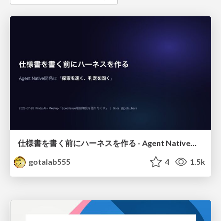
仕様書を書く前にハーネスを作る - Agent Native開発は「探索を速く、判定を固く」
gotalab555
4
1.5k