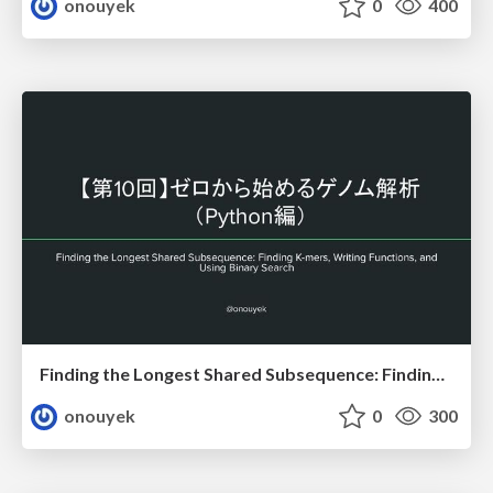
onouyek
0
400
Finding the Longest Shared Subsequence: Finding K-mers, Writing Functions, and Using Binary Search
onouyek
0
300