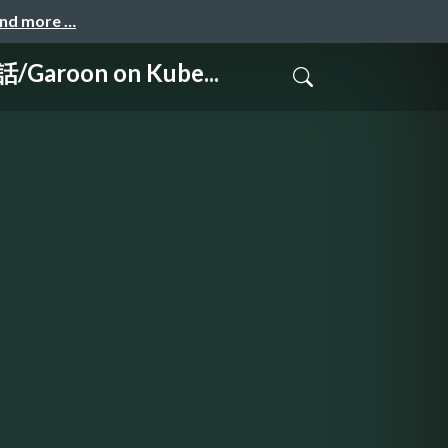
and more …
on on Kube...