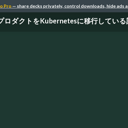
o Pro
— share decks privately, control downloads, hide ads 
ダクトをKubernetesに移行している話/Garo