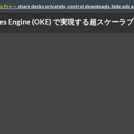
o Pro
— share decks privately, control downloads, hide ads 
netes Engine (OKE) で実現する超スケーラ