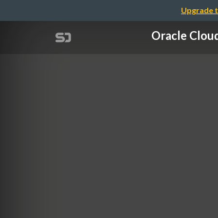
Upgrade t
Oracle C