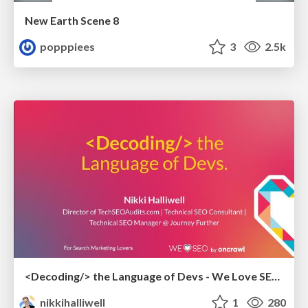
New Earth Scene 8
popppiees
3
2.5k
<Decoding/> the Language of Devs - We Love SEO 2024
nikkihalliwell
1
280