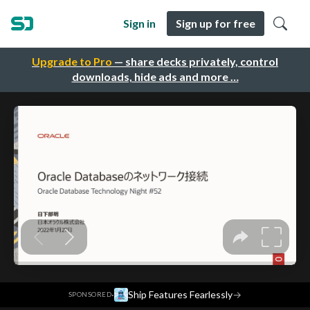
Sign in
Sign up for free
Upgrade to Pro
— share decks privately, control
downloads, hide ads and more …
·
Ship Features Fearlessly
→
SPONSORED