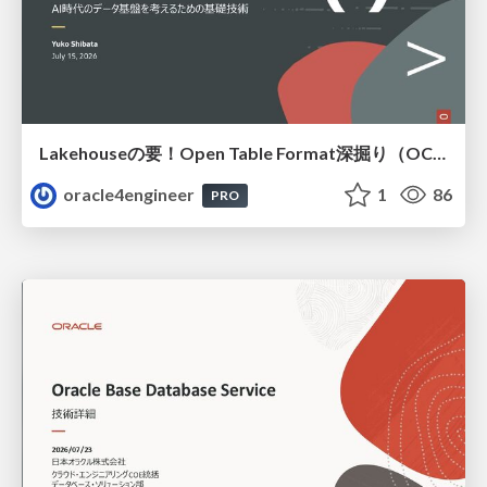
Lakehouseの要！Open Table Format深掘り（OCHaCafe Season 11 #6）
oracle4engineer
1
86
PRO