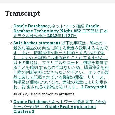
Transcript
Oracle Databaseのネットワーク接続 Oracle
Database Technology Night #52 日下部明 日本
オラクル株式会社 2022年1月27日
Safe harbor statement 以下の事項は、弊社の一
般的な製品の方向性に関する概要を説明するもので
す。また、情報提供を唯一の目的とする ものであ
り、いかなる契約にも組み込むことはできません。
以下の事項は、マテリアルやコード、機能を提供す
ることを確約 するものではないため、購買決定を行
う際の判断材料になさらないで下さい。 オラクル製
品に関して記載されている機能の開発、リリース、
時期及び価格については、弊社の裁量により決定さ
れ、変 更される可能性があります。 2 Copyright
© 2022, Oracle and/or its affiliates
Oracle Databaseのネットワーク接続 前半: 1台の
サーバー内 後半: Oracle Real Application
Clusters 3