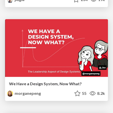
We Have a Design System, Now What?
morganepeng
55
8.2k