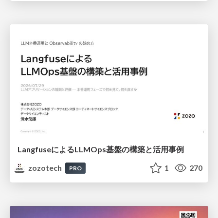
LangfuseによるLLMOps基盤の構築と活用事例
zozotech
1
270
PRO