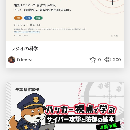
ラジオの科学
frievea
0
200