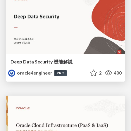
Deep Data Security 機能解説
oracle4engineer
2
400
PRO