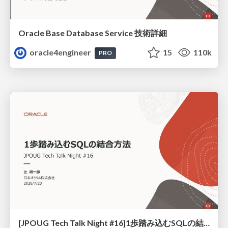
Oracle Base Database Service 技術詳細
oracle4engineer
15
110k
PRO
[JPOUG Tech Talk Night #16]1歩踏み込むSQLの結合方法