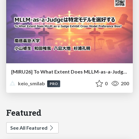
[MIRU26] To What Extent Does MLLM-as-a-Judge Exhibit Cross-Model Preference Bias?
keio_smilab
0
200
PRO
Featured
See All Featured