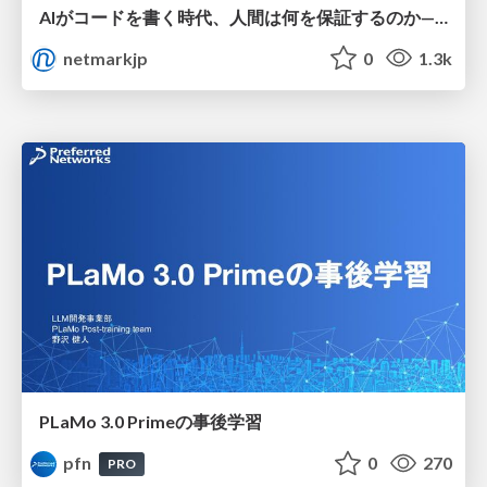
AIがコードを書く時代、人間は何を保証するのか———馬場さんと考える、開発者に求められる新しい責任と価値 - TECH PLAY
netmarkjp
0
1.3k
PLaMo 3.0 Primeの事後学習
pfn
0
270
PRO