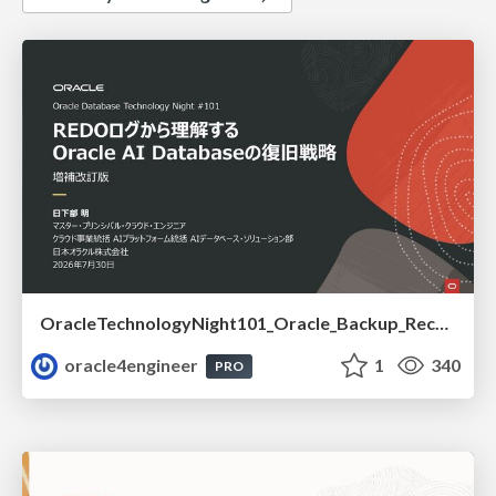
OracleTechnologyNight101_Oracle_Backup_Recovery_Strategy_from_REDO_UNDO
oracle4engineer
1
340
PRO