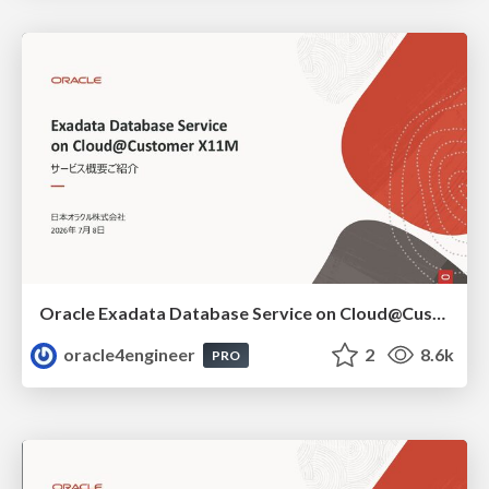
Oracle Exadata Database Service on Cloud@Customer X11M (ExaDB-C@C) サービス概要
oracle4engineer
2
8.6k
PRO