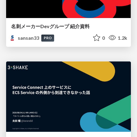
名刺メーカーDevグループ 紹介資料
sansan33
0
1.2k
PRO