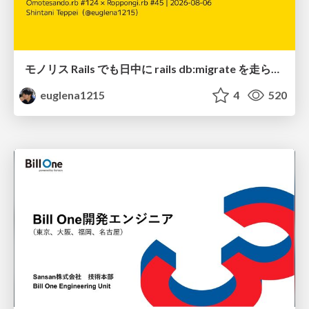
モノリス Rails でも日中に rails db:migrate を走らせたい！ / Daytime rails db:migrate on Monolithic Rails!
euglena1215
4
520