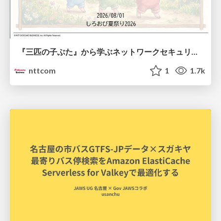
『三匹の子ぶた』から学ぶネットワークセキュリティの昔と今 / Network Security: Then and Now Through the Lens of The Three Little Pigs
nttcom
1
1.7k