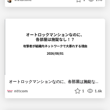
オートロックマンションなのに、各部屋は施錠なし！？ 攻撃者が組織内ネットワークで大暴れする理由 / The Front Door Is Locked, but the Rooms Are Wide Open: Why Attackers Move Freely Inside Enterprise Networks
nttcom
1
1.6k