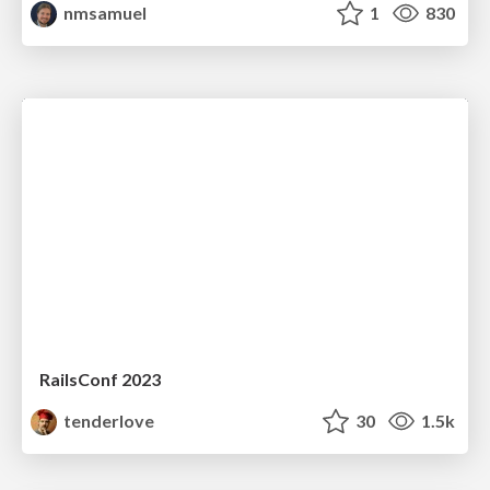
nmsamuel
1
830
RailsConf 2023
tenderlove
30
1.5k