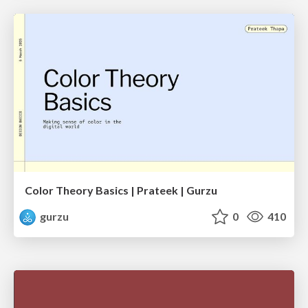
Color Theory Basics | Prateek | Gurzu
gurzu
0
410