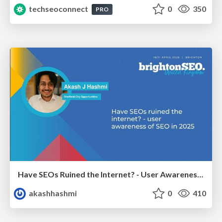
techseoconnect
0
350
PRO
Have SEOs Ruined the Internet? - User Awareness of SEO in 2025
akashhashmi
0
410