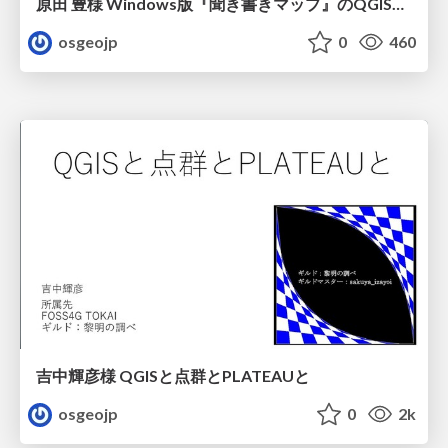
原田 豊様 Windows版『聞き書きマップ』のQGISプラグイン化
osgeojp
0
460
吉中輝彦様 QGISと点群とPLATEAUと
osgeojp
0
2k