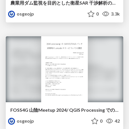
農業用ダム監視を目的とした衛星SAR 干渉解析の適用性について
osgeojp
0
3.3k
FOSS4G 山陰Meetup 2024/ QGIS Processing でのGRASSのエラーの調査
osgeojp
0
42