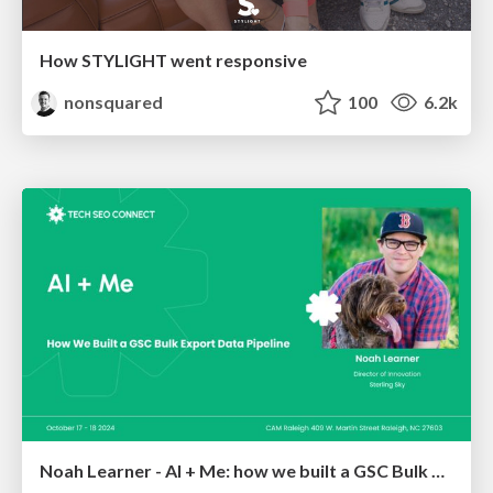
How STYLIGHT went responsive
nonsquared
100
6.2k
Noah Learner - AI + Me: how we built a GSC Bulk Export data pipeline