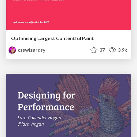
Optimising Largest Contentful Paint
csswizardry
37
3.9k