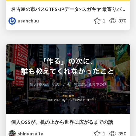
名古屋の市バスGTFS-JPデータ×スガキヤ 最寄りバス停検索をAmazon ElastiCache Serverless for Valkeyで最適化する
usanchuu
1
370
個人OSSが、机の上から世界に広がるまでの話
shinyasaita
1
350