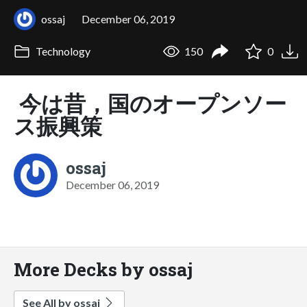
ossaj
December 06, 2019
Technology
150
0
今は昔，国のオープンソー
ス振興策
ossaj
December 06, 2019
More Decks by ossaj
See All by ossaj