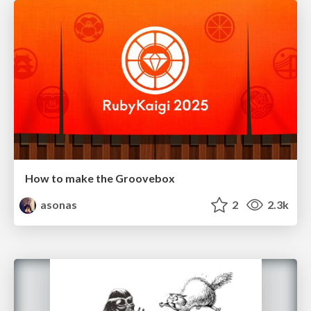
How to make the Groovebox
asonas
2
2.3k