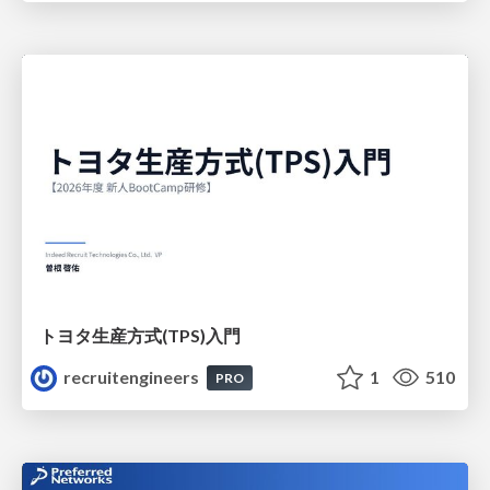
トヨタ⽣産⽅式(TPS)⼊⾨
recruitengineers
1
510
PRO