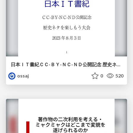
日本ＩＴ書紀ＣＣ-ＢＹ-ＮＣ-ＮＤ公開記念 歴史ネタを楽しもう大会
ossaj
0
520