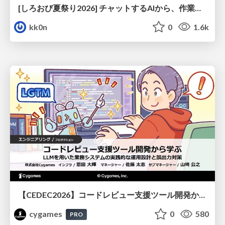
[しろおび夏祭り2026] チャットするAIから、作業するAIへ - 使われ方の変化と、その裏側で起きていること
kk0n
0
1.6k
【CEDEC2026】コードレビュー支援ツール開発から学ぶ：LLMを用いた業務システムの実践的な運用設計と誤出力対策
cygames
0
580
PRO