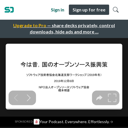
Sign in
Sign up for free
Upgrade to Pro
— share decks privately, control
downloads, hide ads and more …
·
Your Podcast. Everywhere. Effortlessly.
→
SPONSORED