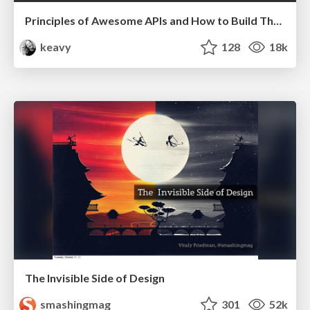
Principles of Awesome APIs and How to Build Them.
keavy
128
18k
The Invisible Side of Design
smashingmag
301
52k