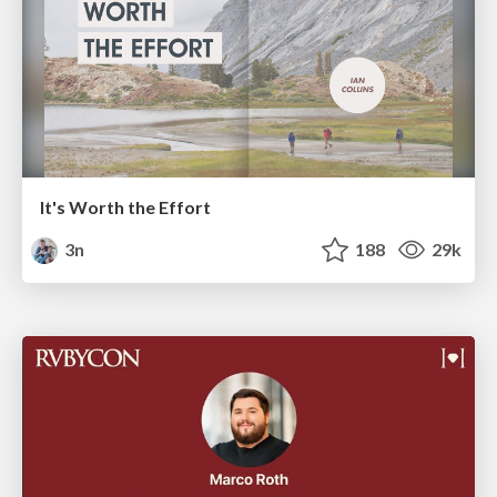
It's Worth the Effort
3n
188
29k