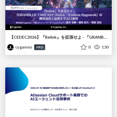
【CEDEC2026】『Relink』を拡張せよ - 『GRANBLUE FANTASY: Relink - Endless Ragnarok』の開発速度と品質を守るCI運用
cygames
0
130
PRO