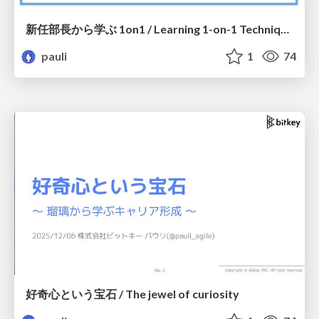
新任部長から学ぶ 1on1 / Learning 1-on-1 Techniques from a New Department Head
pauli
1
74
好奇心という宝石 / The jewel of curiosity