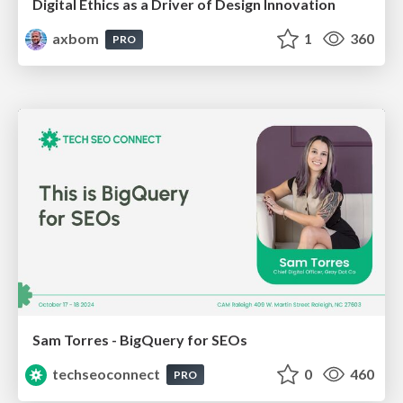
Digital Ethics as a Driver of Design Innovation
axbom
1
360
PRO
Sam Torres - BigQuery for SEOs
techseoconnect
0
460
PRO