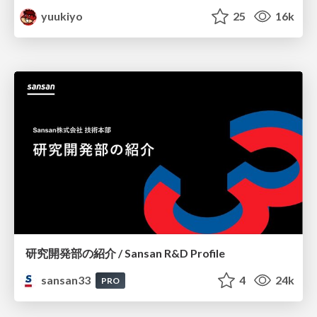
yuukiyo
25
16k
研究開発部の紹介 / Sansan R&D Profile
sansan33
4
24k
PRO