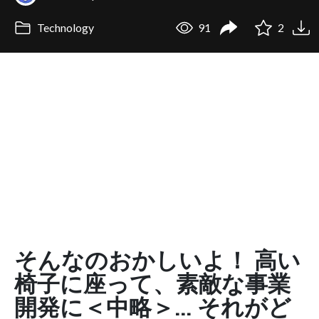
Technology
91
2
そんなのおかしいよ！ 高い
椅子に座って、素敵な事業
開発に＜中略＞... それがど