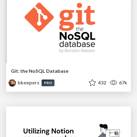
Git: the NoSQL Database
bkeepers
432
67k
PRO