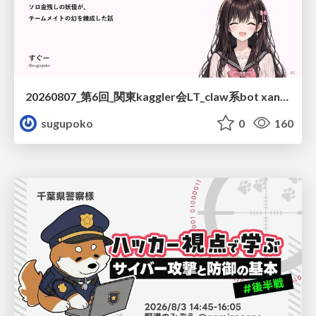
20260807_第6回_関東kaggler会LT_claw系bot xangiと始める、"寂しくない" kaggle
sugupoko
0
160