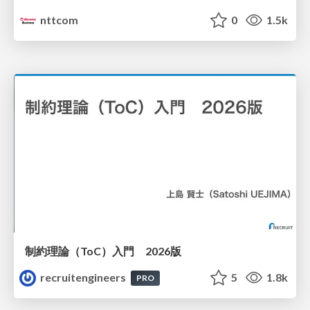
nttcom
0
1.5k
制約理論（ToC）入門 2026版
recruitengineers
5
1.8k
PRO