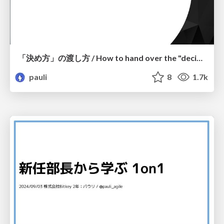
「決め方」の渡し方 / How to hand over the "decision-making process"
pauli
8
1.7k