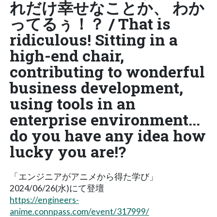
れだけ幸せなことか、 わか
ってるぅ！？ / That is
ridiculous! Sitting in a
high-end chair,
contributing to wonderful
business development,
using tools in an
enterprise environment...
do you have any idea how
lucky you are!?
「エンジニアがアニメから得た学び」
2024/06/26(水)にて登壇
https://engineers-
anime.connpass.com/event/317999/