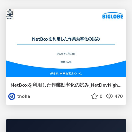
NetBoxを利用した作業効率化の試み_NetDevNight4
tnoha
0
470