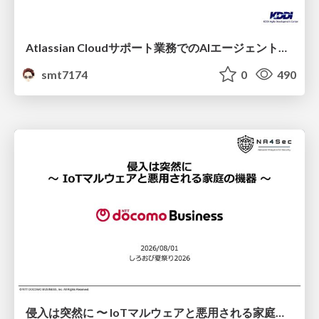
Atlassian Cloudサポート業務でのAIエージェント活用事例
smt7174
0
490
侵入は突然に 〜 IoTマルウェアと悪用される家庭の機器 ～ / When Intrusion Strikes: IoT Malware and the Abuse of Home Devices