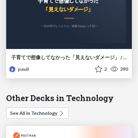
子育てで想像してなかった「見えないダメージ」 / Unforeseen "hidden burdens" of raising children.
pauli
2
390
Other Decks in Technology
See All in Technology