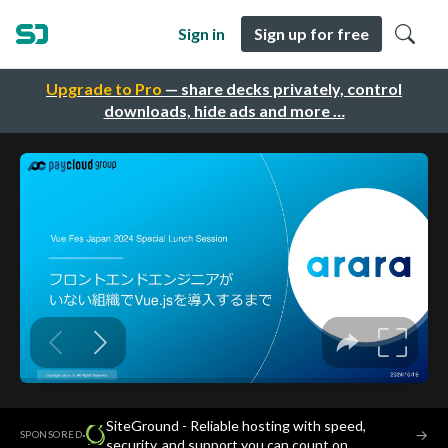
Sign in
Sign up for free
Upgrade to Pro
— share decks privately, control
downloads, hide ads and more …
SiteGround - Reliable hosting with speed,
·
→
SPONSORED
security, and support you can count on.