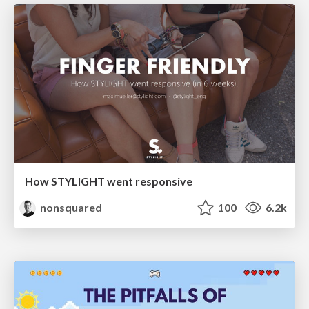
How STYLIGHT went responsive
nonsquared
100
6.2k