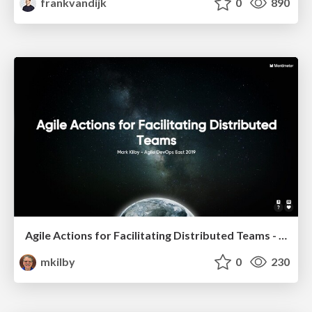
frankvandijk
0
890
Agile Actions for Facilitating Distributed Teams - ADO2019
mkilby
0
230