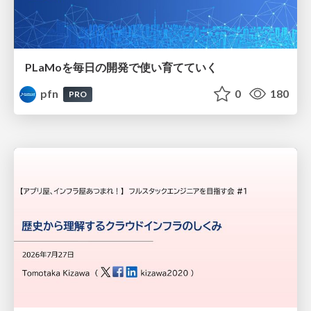
PLaMoを毎日の開発で使い育てていく
pfn
0
180
PRO