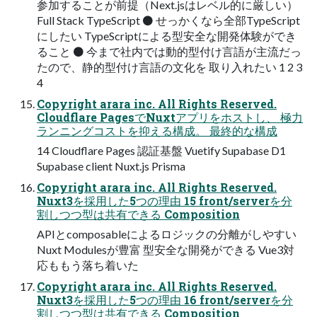
参加することが前提（Next.jsはレベル的に厳しい）
Full Stack TypeScript ⚫ せっかくなら全部TypeScript
にしたい TypeScriptによる型安全な開発体験ができ
ること ⚫ 今まで社内では動的型付け言語が主流だっ
たので、静的型付け言語の文化を 取り入れたい 1 2 3
4
Copyright arara inc. All Rights Reserved.
Cloudflare PagesでNuxtアプリをホストし、 極力
ランニングコストを抑える構成。 最終的な構成
14 Cloudflare Pages 認証基盤 Vuetify Supabase D1
Supabase client Nuxt.js Prisma
Copyright arara inc. All Rights Reserved.
Nuxt3を採用した5つの理由 15 front/serverを分
割しつつ型は共有できる Composition
APIとcomposableによるロジックの分離がしやすい
Nuxt Modulesが豊富 型安全な開発ができる Vue3対
応ももう落ち着いた
Copyright arara inc. All Rights Reserved.
Nuxt3を採用した5つの理由 16 front/serverを分
割しつつ型は共有できる Composition