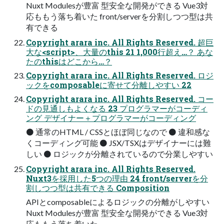
Nuxt Modulesが豊富 型安全な開発ができる Vue3対
応ももう落ち着いた front/serverを分割しつつ型は共
有できる
Copyright arara inc. All Rights Reserved. 超巨
大な<script>、大量のthis 21 1,000行超え…？ あな
たのthisはどこから…？
Copyright arara inc. All Rights Reserved. ロジ
ックをcomposableに寄せて分離しやすい 22
Copyright arara inc. All Rights Reserved. コー
ドの見通しもよくなる 23 プログラマーがコーディ
ング デザイナー＋プログラマーがコーディング
⚫ 通常のHTML / CSSとほぼ同じなので ⚫ 違和感な
くコーディング可能 ⚫ JSX/TSXはデザイナーには難
しい ⚫ ロジックが分離されているので分業しやすい
Copyright arara inc. All Rights Reserved.
Nuxt3を採用した5つの理由 24 front/serverを分
割しつつ型は共有できる Composition
APIとcomposableによるロジックの分離がしやすい
Nuxt Modulesが豊富 型安全な開発ができる Vue3対
応ももう落ち着いた