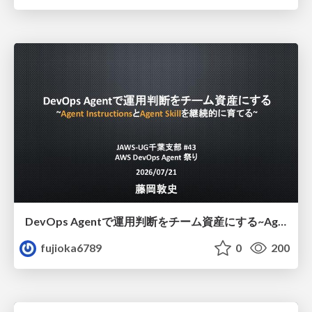
DevOps Agentで運用判断をチーム資産にする ~Agent InstructionsとAgent Skillを継続的に育てる~
fujioka6789
0
200