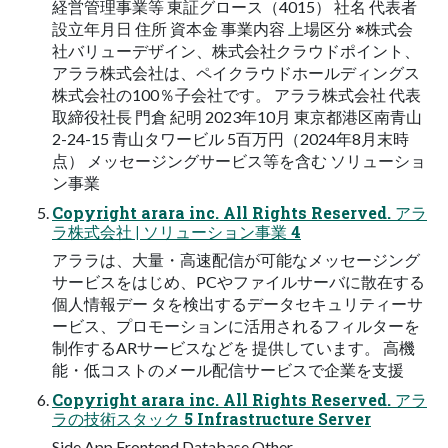
経営管理事業等 東証グロース（4015） 社名 代表者
設立年月日 住所 資本金 事業内容 上場区分 ※株式会
社バリューデザイン、株式会社クラウドポイント、
アララ株式会社は、ペイクラウドホールディングス
株式会社の100％子会社です。 アララ株式会社 代表
取締役社長 門倉 紀明 2023年10月 東京都港区南青山
2-24-15 青山タワービル 5百万円（2024年8月末時
点） メッセージングサービス等を含む ソリューショ
ン事業
Copyright arara inc. All Rights Reserved. アラ
ラ株式会社 | ソリューション事業 4
アララは、大量・高速配信が可能なメッセージング
サービスをはじめ、PCやファイルサーバに散在する
個人情報デー タを検出するデータセキュリティーサ
ービス、プロモーションに活用されるフィルターを
制作するARサービスなどを 提供しています。 高機
能・低コストのメール配信サービスで企業を支援
Copyright arara inc. All Rights Reserved. アラ
ラの技術スタック 5 Infrastructure Server
Side App Frontend Database Other