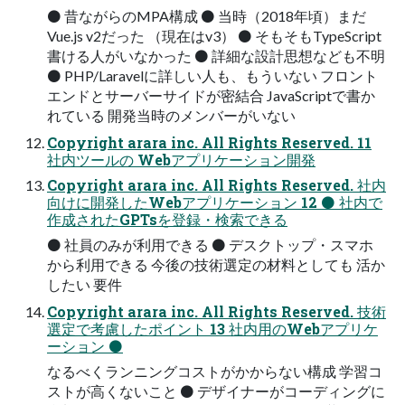
⚫ 昔ながらのMPA構成 ⚫ 当時（2018年頃）まだ
Vue.js v2だった （現在はv3） ⚫ そもそもTypeScript
書ける人がいなかった ⚫ 詳細な設計思想なども不明
⚫ PHP/Laravelに詳しい人も、もういない フロント
エンドとサーバーサイドが密結合 JavaScriptで書か
れている 開発当時のメンバーがいない
Copyright arara inc. All Rights Reserved. 11
社内ツールの Webアプリケーション開発
Copyright arara inc. All Rights Reserved. 社内
向けに開発したWebアプリケーション 12 ⚫ 社内で
作成されたGPTsを登録・検索できる
⚫ 社員のみが利用できる ⚫ デスクトップ・スマホ
から利用できる 今後の技術選定の材料としても 活か
したい 要件
Copyright arara inc. All Rights Reserved. 技術
選定で考慮したポイント 13 社内用のWebアプリケ
ーション ⚫
なるべくランニングコストがかからない構成 学習コ
ストが高くないこと ⚫ デザイナーがコーディングに