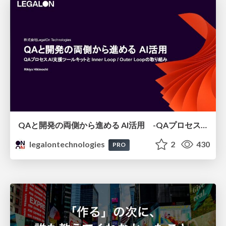
QAと開発の両側から進める AI活用 -QAプロセスAI支援ツールキットと Inner Loop / Outer Loopの取り組み-
legalontechnologies
2
430
PRO