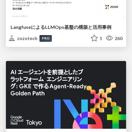
LangfuseによるLLMOps基盤の構築と活用事例
zozotech
1
260
PRO