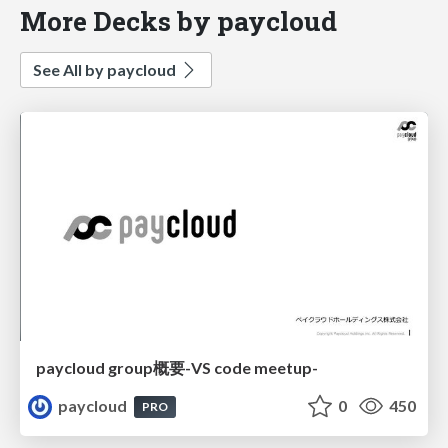
More Decks by paycloud
See All by paycloud
paycloud group概要-VS code meetup-
paycloud
0
450
PRO