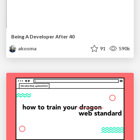
Being A Developer After 40
akosma
91
590k