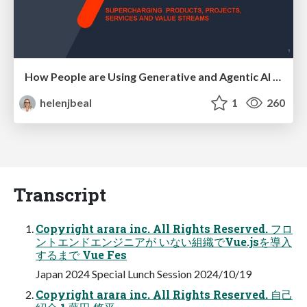
How People are Using Generative and Agentic AI to Supercharge Their Products, Projects, Services and Value Streams Today
helenjbeal
1
260
Transcript
Copyright arara inc. All Rights Reserved. フロ
ントエンドエンジニアが いない組織でVue.jsを導入
するまで Vue Fes
Japan 2024 Special Lunch Session 2024/10/19
Copyright arara inc. All Rights Reserved. 自己