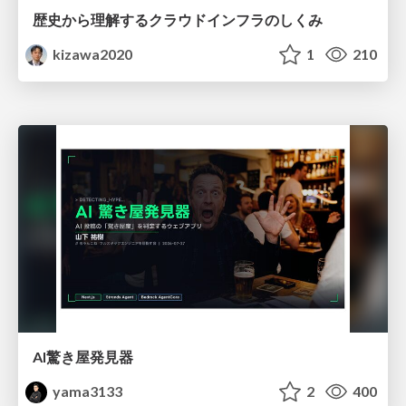
歴史から理解するクラウドインフラのしくみ
kizawa2020
1
210
AI驚き屋発見器
yama3133
2
400