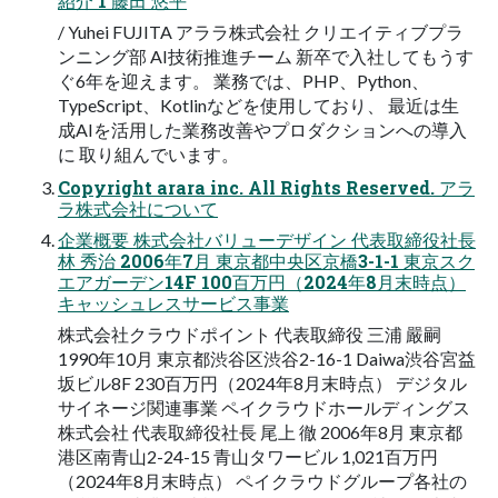
紹介 1 藤田 悠平
/ Yuhei FUJITA アララ株式会社 クリエイティブプラ
ンニング部 AI技術推進チーム 新卒で入社してもうす
ぐ6年を迎えます。 業務では、PHP、Python、
TypeScript、Kotlinなどを使用しており、 最近は生
成AIを活用した業務改善やプロダクションへの導入
に 取り組んでいます。
Copyright arara inc. All Rights Reserved. アラ
ラ株式会社について
企業概要 株式会社バリューデザイン 代表取締役社長
林 秀治 2006年7月 東京都中央区京橋3-1-1 東京スク
エアガーデン14F 100百万円（2024年8月末時点）
キャッシュレスサービス事業
株式会社クラウドポイント 代表取締役 三浦 嚴嗣
1990年10月 東京都渋谷区渋谷2-16-1 Daiwa渋谷宮益
坂ビル8F 230百万円（2024年8月末時点） デジタル
サイネージ関連事業 ペイクラウドホールディングス
株式会社 代表取締役社長 尾上 徹 2006年8月 東京都
港区南青山2-24-15 青山タワービル 1,021百万円
（2024年8月末時点） ペイクラウドグループ各社の