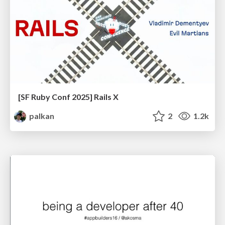
[SF Ruby Conf 2025] Rails X
palkan
2
1.2k