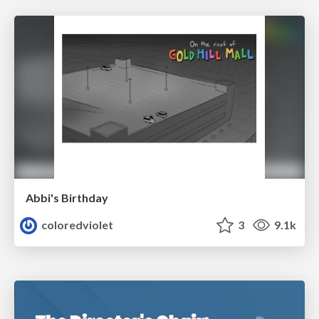
Abbi's Birthday
coloredviolet
3
9.1k