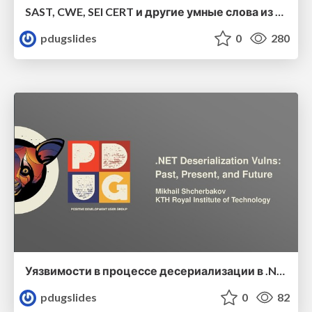
SAST, CWE, SEI CERT и другие умные слова из мира информационной безопасности
pdugslides
0
280
Уязвимости в процессе десериализации в .NET: прошлое, настоящее и будущее
pdugslides
0
82