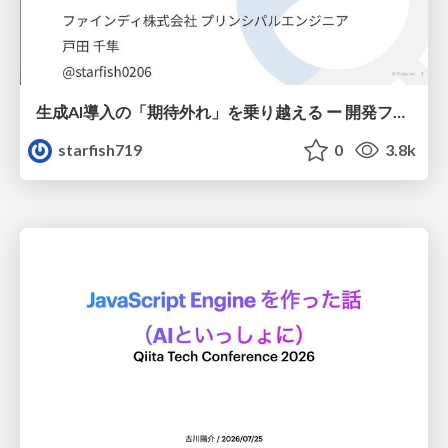
生成AI導入の「期待外れ」を乗り越える ー 開発フロー改革が目指す、真の組織変革
starfish719
0
3.8k