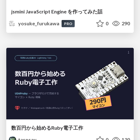
jsmini JavaScript Engine を作ってみた話
yosuke_furukawa
0
290
PRO
数百円から始めるRuby電子工作
tarosay
0
130