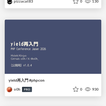
pizzacat83
0
130
yield再入門 #phpcon
o0h
0
930
PRO