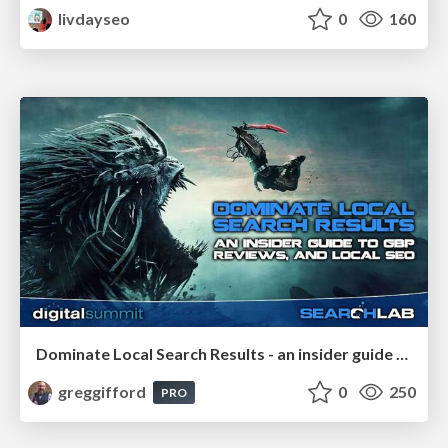
livdayseo
0
160
Dominate Local Search Results - an insider guide to GBP, reviews, and Local SEO
greggifford
0
250
PRO