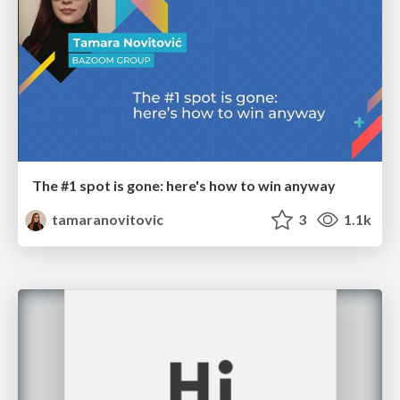
The #1 spot is gone: here's how to win anyway
tamaranovitovic
3
1.1k