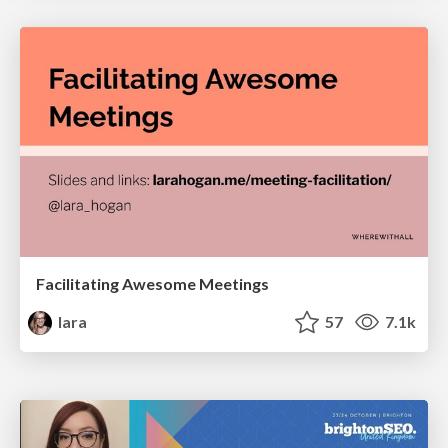
Facilitating Awesome Meetings
lara
57
7.1k