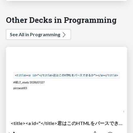
Other Decks in Programming
See All in Programming
<title><a id="</title>君はこのHTMLをパースできるか"></a></title> #雑LT_study