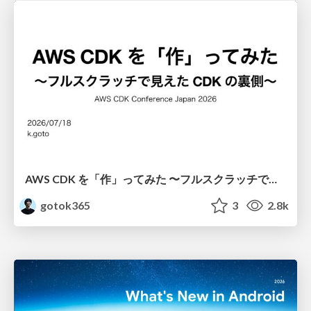
AWS CDK を「作」ってみた 〜フルスクラッチで見えた CDK の裏側〜 / aws-cdk-from-scratch
gotok365
3
2.8k