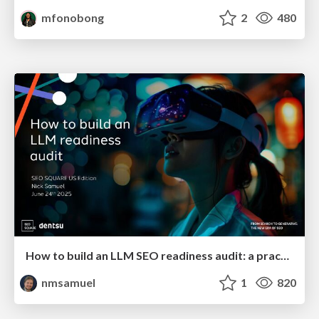
mfonobong
2
480
How to build an LLM SEO readiness audit: a practical framework
nmsamuel
1
820