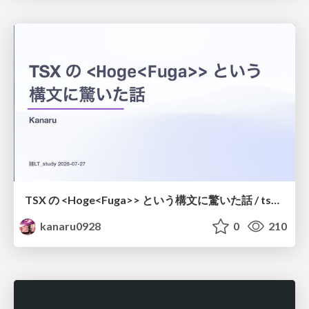
TSX の <Hoge<Fuga>> という構文に驚いた話 / tsx-type-argument-syntax
kanaru0928
0
210