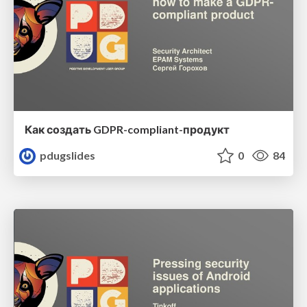
Как создать GDPR-compliant-продукт
pdugslides
0
84