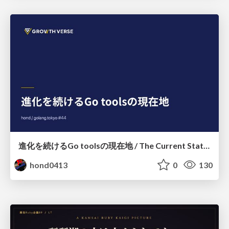
進化を続けるGo toolsの現在地 / The Current State of Ever-Evolving Go Tools
hond0413
0
130