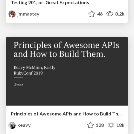
Testing 201, or: Great Expectations
jmmastey
46
8.2k
Principles of Awesome APIs and How to Build Them.
keavy
128
18k