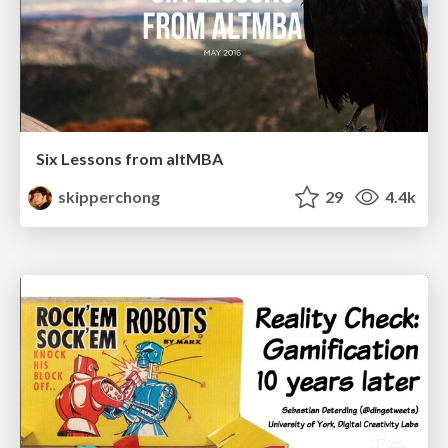
Six Lessons from altMBA
skipperchong
29
4.4k