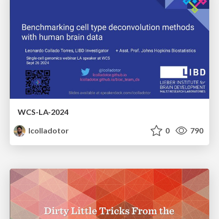
WCS-LA-2024
lcolladotor
0
790