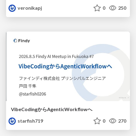
veronikapj
0
250
VibeCodingからAgenticWorkflowへ
starfish719
0
270