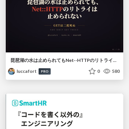
琵琶湖の水は止められてもNet--HTTPのリトライは止められない / You might be able to stop the water flow of Lake Biwa but you can't stop Net::HTTP retries
luccafort
0
580
PRO