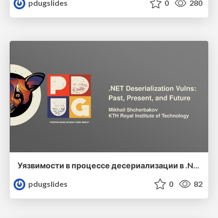
pdugslides
0
280
Уязвимости в процессе десериализации в .NET: прошлое, настоящее и будущее
pdugslides
0
82