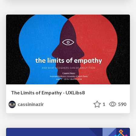
The Limits of Empathy - UXLibs8
cassininazir
1
590