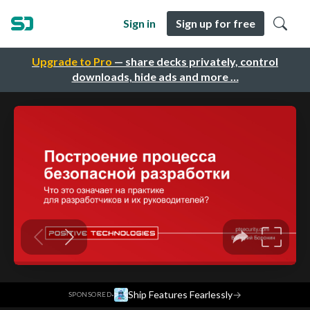
Sign in
Sign up for free
Upgrade to Pro
— share decks privately, control
downloads, hide ads and more …
·
Ship Features Fearlessly
→
SPONSORED