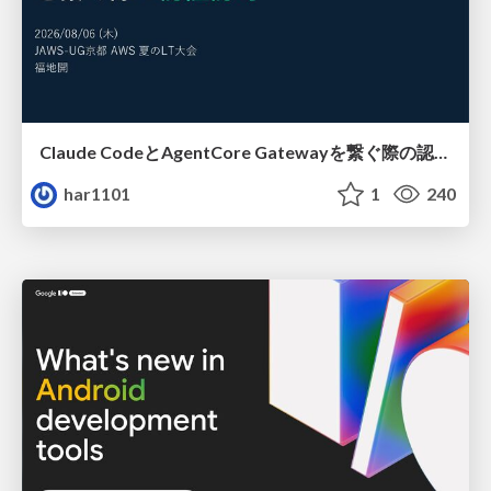
Claude CodeとAgentCore Gatewayを繋ぐ際の認証認可 / Authentication and authorization when connecting Claude Code with AgentCore Gateway
har1101
1
240