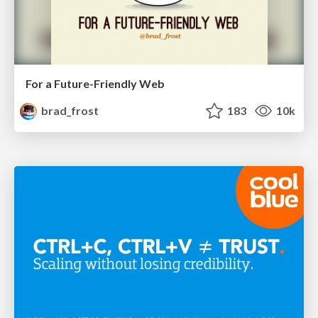
For a Future-Friendly Web
brad_frost
183
10k