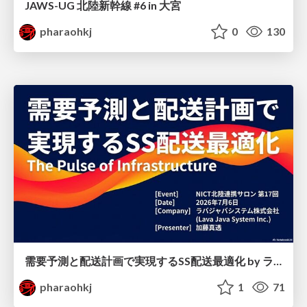
JAWS-UG 北陸新幹線 #6 in 大宮
pharaohkj
0
130
需要予測と配送計画で実現するSS配送最適化 by ラバジャバシステム株式会社
pharaohkj
1
71