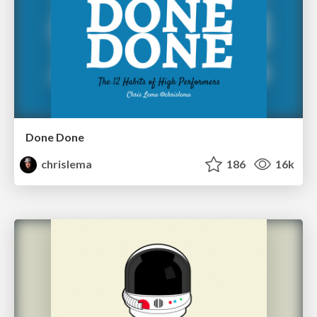
Done Done
chrislema
186
16k