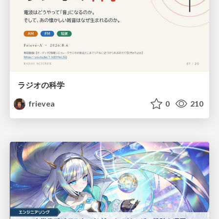
ラジオの科学
frievea
0
210