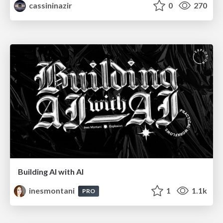
cassininazir
0
270
Building AI with AI
inesmontani
1
1.1k
PRO