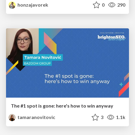
honzajavorek
0
290
The #1 spot is gone: here's how to win anyway
tamaranovitovic
3
1.1k