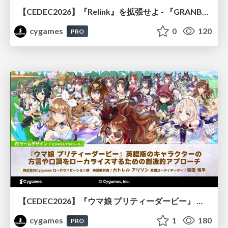
【CEDEC2026】『Relink』を拡張せよ - 『GRANBLUE FANTASY: Relink - Endless Ragnarok』の開発速度と品質を守るCI運用
cygames
0
120
PRO
【CEDEC2026】『ウマ娘 プリティーダービー』 英語版のキャラクターの方言や口調をローカライズするための創造的アプローチ
cygames
1
180
PRO