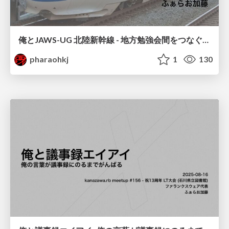
俺とJAWS-UG 北陸新幹線 - 地方勉強会間をつなぐ勉強会開催の内容とその効果 -
pharaohkj
1
130