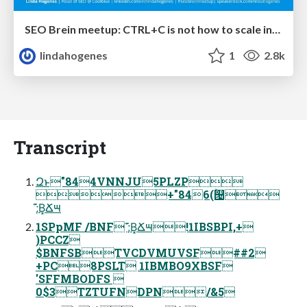
SEO Brein meetup: CTRL+C is not how to scale international SEO
lindahogenes
1
2.8k
Transcript
Զͱ"844VNNJU5PLZP
+"846(ۚ୔
;͊Β͓Ճ౻
1SPpMF /BNF ;͊Β͓Ճ౻!1IBSBPI,+
)PCCZ
$BNFSBTVCDVMUVSF##2
+PC8PSLT 1IBMBO9XBSF
'SFFMBODFS 
0$3TZTUFNDPN/&5