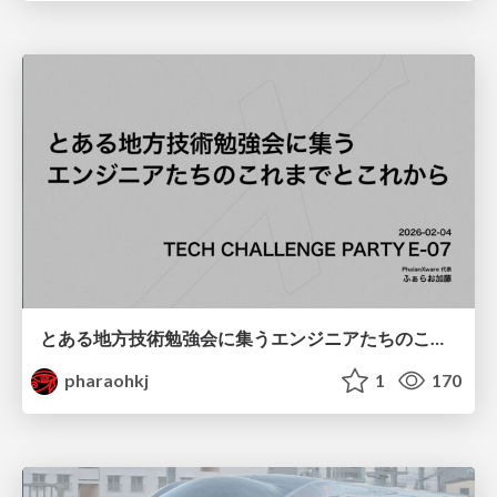
とある地方技術勉強会に集うエンジニアたちのこれまでとこれから
pharaohkj
1
170