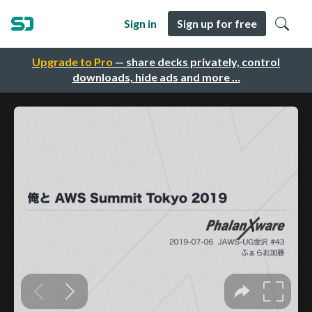
Sign in
Sign up for free
Upgrade to Pro
— share decks privately, control
downloads, hide ads and more …