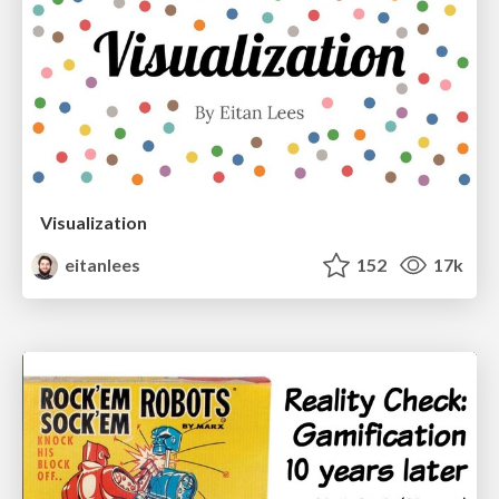
Visualization
eitanlees
152
17k