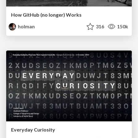
How GitHub (no longer) Works
holman
316
150k
Everyday Curiosity