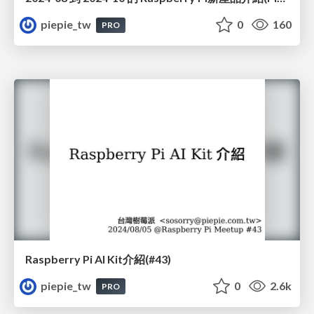
piepie_tw
0
160
PRO
Raspberry Pi AI Kit介紹(#43)
piepie_tw
0
2.6k
PRO