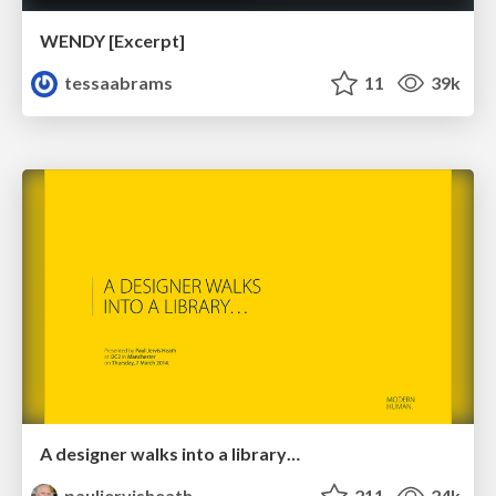
WENDY [Excerpt]
tessaabrams
11
39k
A designer walks into a library…
pauljervisheath
211
24k