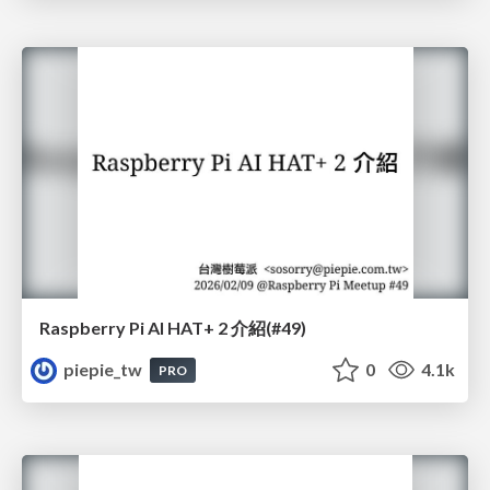
Raspberry Pi AI HAT+ 2 介紹(#49)
piepie_tw
0
4.1k
PRO