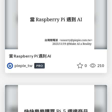
當 Raspberry Pi 遇到 AI
piepie_tw
0
210
PRO