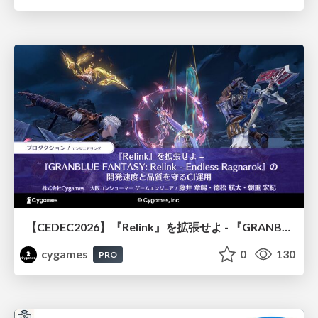
【CEDEC2026】『Relink』を拡張せよ - 『GRANBLUE FANTASY: Relink - Endless Ragnarok』の開発速度と品質を守るCI運用
cygames
0
130
PRO