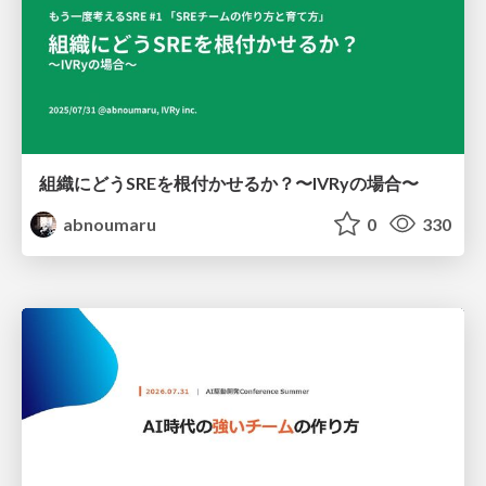
組織にどうSREを根付かせるか？〜IVRyの場合〜
abnoumaru
0
330