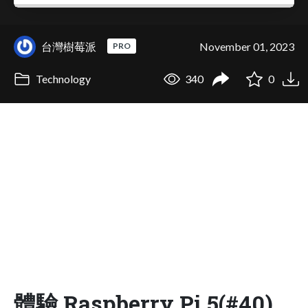
台灣樹莓派
November 01, 2023
PRO
Technology
340
0
體驗 Raspberry Pi 5(#40)