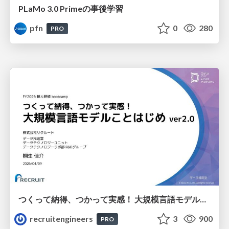
PLaMo 3.0 Primeの事後学習
pfn
0
280
PRO
つくって納得、つかって実感！ 大規模言語モデルことはじめ ver2.0
recruitengineers
3
900
PRO