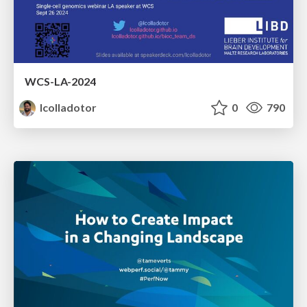
WCS-LA-2024
lcolladotor
0
790