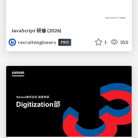
JavaScript 研修 (2026)
recruitengineers
1
350
PRO