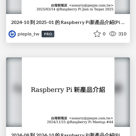
2024-10 到 2025-01 的 Raspberry Pi新產品介紹(Pi 5/16GB, Touch Display 2, Pi 500, Raspberry Pi Monitor, Pico 2W, USB 3 Hub, Raspberry Pi Carbon Removal Credit)(#JAM2025)
piepie_tw
0
310
PRO
2024-08 到 2024-10 的 Raspberry Pi新產品介紹(Pico 2, microSD, Bumper, AI Camera, AI HAT+)(#44)