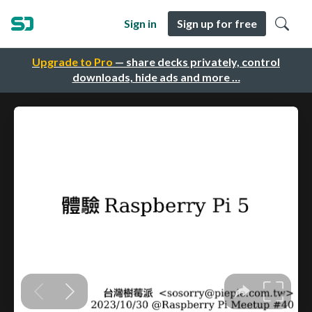
Sign in
Sign up for free
Upgrade to Pro
— share decks privately, control
downloads, hide ads and more …