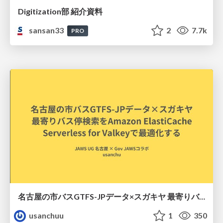
Digitization部 紹介資料
sansan33
2
7.7k
PRO
名古屋の市バスGTFS-JPデータ×スガキヤ 最寄りバス停検索をAmazon ElastiCache Serverless for Valkeyで最適化する
usanchuu
1
350