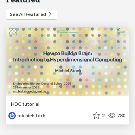
See All Featured
HDC tutorial
michielstock
2
780