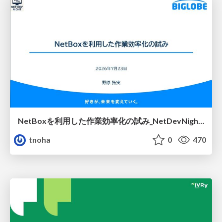
NetBoxを利用した作業効率化の試み_NetDevNight4
tnoha
0
470