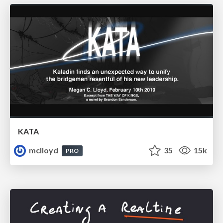
KATA
mclloyd
35
15k
PRO