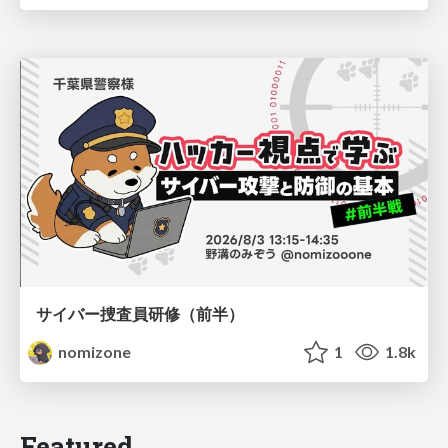
サイバー捜査員研修（前半）
nomizone
1
1.8k
Featured