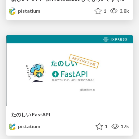
pistatium
1
3.8k
たのしい FastAPI
pistatium
1
17k