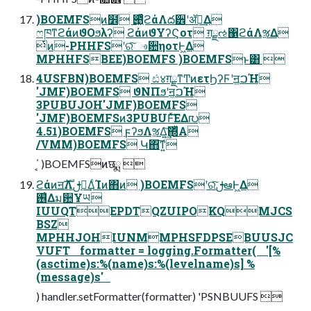
)BOEMFSͷ໾ׂ ౉͖ͬͯͨϩάΛద੾ʹॲཧ͢Δ
ෆཁͳϩάͷϑΟϧλʔ ϩάͷϑΥʔϚοτ ग़ྗઌ΁ϩάΛૹΔ
ͭͷ-PHHFSʹରͯ͠ෳ਺ηοτͰ͖Δ
MPHHFSBEE)BOEMFS )BOEMFSͱ͸ 
4USFBN)BOEMFS ඪ४ग़ྗͳͲͷετϦʔϜʹॻ͖ࠐΉ
'JMF)BOEMFS ϑΝΠϧʹॻ͖ࠐΉ
3PUBUJOH'JMF)BOEMFS
'JMF)BOEMFSͷ3PUBUFͯ͘͠ΕΔ൛
4.51)BOEMFS ϝʔϧΛૹΔ͍͢͝΍ͭͩΑ
/VMM)BOEMFS Կ΋͠ͳ͍
΄͔ )BOEMFSͷछྨ 
ϩάͷॻࣜΛࢦఆ͢ΔͨΊͷ΋ͷ )BOEMFSʹରͯ͠ࢦఆͰ͖Δ
࢖͑Δม਺Ұཡ
IUUQTEPDTQZUIPOKQMJCS
BSZ
MPHHJOHIUNMMPHSFDPSEBUUSJC
VUFT formatter = logging.Formatter( '[%
(asctime)s:%(name)s:%(levelname)s] %
(message)s'
) handler.setFormatter(formatter) 'PSNBUUFS 