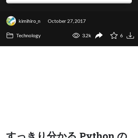
kimihiro_n
October 27, 2017
Technology
3.2k
6
すっきり分かる Python の