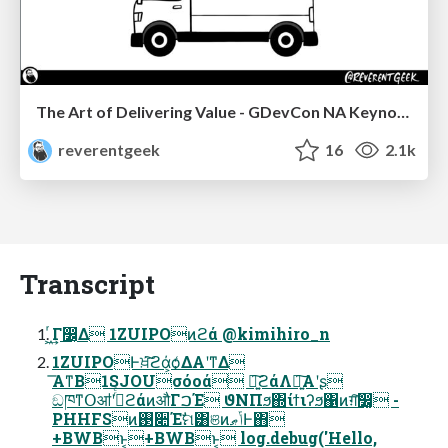
The Art of Delivering Value - GDevCon NA Keynote
reverentgeek
16
2.1k
Transcript
͖ͬ͢Γ෼͔Δ 1ZUIPOͷϩά @kimihiro_n
1ZUIPOͰਖ਼͘͠ϩά͕ѻ͑ΔΑ͏ʹͳΔ
͞ΑͳΒ1SJOUσόοά ཉ͍͠ϩάΛཉ͍͠Α͏ʹʂ
ඞཁͳՕॴʹߜͬͨϩάͷऔΓࠐΈ ϑΝΠϧ΍ίϯιʔϧ΁ͷग़͠෼͚ -
PHHFSͷ࢓૊Έࣗମ͸ଞͷݴޠͰ΋
+BWBͱ͔+BWBͱ͔ log.debug('Hello,