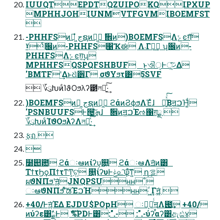
IUUQTEPDTQZUIPOKQIPXUP
MPHHJOHIUNMVTFGVMIBOEMFST

-PHHFSͷಈ͖ํ جຊͷಈ͖ ࣗ਎ͷ)BOEMFSΛݺͼग़͠
ˠͭ਌ͷ-PHHFS΁Ҡಈ Λ܁Γฦ͢ ʮ਌ͷ-
PHHFSΛݺͼग़͔͢ʯ
MPHHFSQSPQFSHBUF ͱ͍͏ଐੑͰ੍ޚ͍ͯ͠Δ
'BMTFʹ͢Δͱଧͪ੾Γ σϑΥϧτ͸5SVF
 ؆ུԽͷͨΊϑΟϧλʔ౳লུ͍ͯ͠·͢
)BOEMFSͷಈ͖ جຊͷಈ͖ ϩάͷϨϕϧΛΈͯɺ ຬ͍ͨͯͨ͠Βॻ͖ࠐΉ͚ͩ
'PSNBUUFSͰ੔ܗͯ͠ɺ ࣗ਎ͷॻ͖ࠐΈઌ΁ग़ྗ 
؆ུԽͷͨΊϑΟϧλʔΛলུ͍ͯ͠·͢
࣮ફฤ 

໰୊఺ ϩάઃఆͷίʔυ͕௕͍ ϩάઃఆΛॻ͘ͷ͸
ΤϯτϦϙΠϯτͳͲ͕ଟ͍ ௕͍ίʔυͰݟ௨͠ѱͨ͘͘͠ͳ͍ ղܾࡦ
ผϑΝΠϧʹॻ͍ͯJNQPSUʜʜ˚
ઃఆϑΝΠϧʹͯ͠ಡΈࠐΉʜʜ˓ ͖ͬ͢Γॻ͖͍ͨ 
+40/Ͱॻ͍ͯΈΔ EJDU$POpH ઃఆ͕ೖͬͨࣙॻΛ౉͢ +40/
ͷύʔε͸ࣗྗͰ ެࣜ%PDͰ͸:".- :".-ύʔαʔ͸ඇඪ४