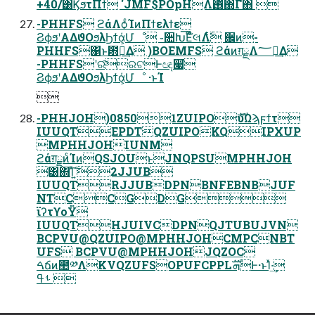
+40/͸ϏϧτΠϯ 'JMF$POpHΛ࢖ͬͨ΍Γํ΋ 
-PHHFS ϩάΛѻ͏ͨΊͷΠϯελϯε
ϨϕϧʹΑΔϑΟϧλϦϯά͕Մೳ ֊૚Խ͞Ε໊ͨલΛ࣋ͭ ਌ͷ-
PHHFS΁ͱ఻ൖ͢Δ )BOEMFS ϩάͷग़ྗΛ؅ཧ͢Δ
-PHHFSʹର͠ରଟͰඥ෇͘
ϨϕϧʹΑΔϑΟϧλϦϯά͕Մೳ ·ͱΊ

-PHHJOH)08501ZUIPOެࣜυΩϡϝϯτ
IUUQTEPDTQZUIPOKQIPXUP
MPHHJOHIUNM
ϩάग़ྗͷͨΊͷQSJOUͱJNQPSUMPHHJOH
͸΍Ίͯ΄͍͠2JJUB
IUUQTRJJUBDPNBNFEBNBJUF
NTCCGDG
ϊʔτϒοΫ
IUUQTHJUIVCDPNQJTUBUJVN
BCPVU@QZUIPO@MPHHJOHCMPCNBT
UFS BCPVU@MPHHJOHJQZOC
ࠓճͷ಺༰ΛKVQZUFSOPUFCPPLܗࣜͰ·ͱΊͯ·͢
ࢀߟ 