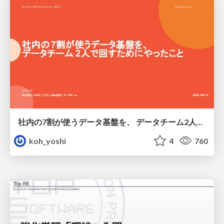
社内の7割が使うデータ基盤を、 データチーム2人で回すためにやったこと
koh_yoshi
4
760