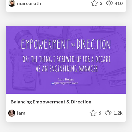
marcoroth
3
410
Balancing Empowerment & Direction
lara
6
1.2k