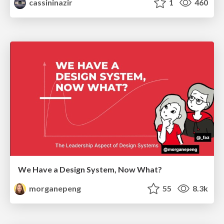
cassininazir
1
460
We Have a Design System, Now What?
morganepeng
55
8.3k