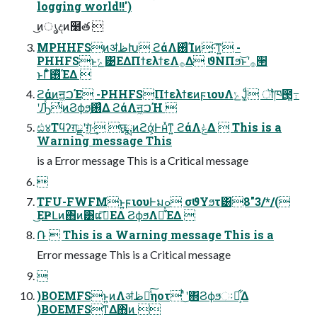
logging world!!')
͜ͷൃදͷ໨త 
MPHHFSͷॳظԽ ϩάΛ࢖͏ͨΊͷ͓·͡ͳ͍ -
PHHFSͱݺ͹ΕΔΠϯελϯεΛ࡞Δ ϑΝΠϧ͝ͱʹ࡞੒
ͱΓ͋͑ͣ࢖ͬͯΈΔ 
ϩάͷॻ͖ࠐΈ -PHHFSΠϯελϯεͷϝιουΛݺͿ͚ͩ ॏཁ౓߹͍
ʹԠͯ͡ͭͷϨϕϧ͕࢖͑Δ ϩάΛॻ͖ࠐΉ 
ඪ४Τϥʔग़ྗʹग़͖ͯ·͢ छྨͷϩά͕Ͱʜͯͳ͍ ϩάΛݟΔ  This is a
Warning message This
is a Error message This is a Critical message

TFU-FWFMͱ͍͏ϝιουͰมߋ σϑΥϧτ͸8"3/*/(
͜ΕҎԼͷ΋ͷ͸ແࢹ͞ΕΔ ϨϕϧΛԼ͛ͯΈΔ 
݁Ռ  This is a Warning message This is a
Error message This is a Critical message

)BOEMFSͱ͍͏ͷΛॳظԽͯ͠ηοτ ͬͪ͜ʹ΋Ϩϕϧઃఆ͕͋Δ
)BOEMFSͳΔ΋ͷ 