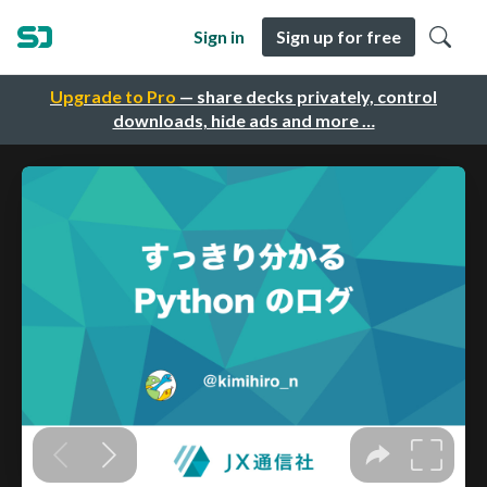
Sign in
Sign up for free
Upgrade to Pro
— share decks privately, control
downloads, hide ads and more …