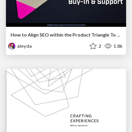
How to Align SEO within the Product Triangle To Get Buy-In & Support - #RIMC
aleyda
2
1.8k