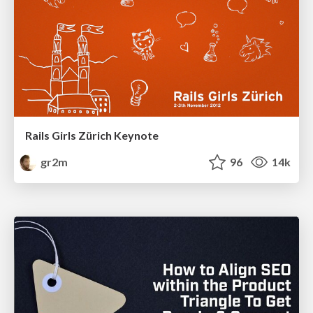
Rails Girls Zürich Keynote
gr2m
96
14k