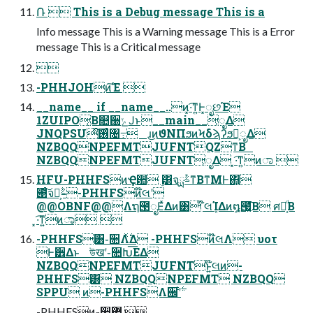
݁Ռ  This is a Debug message This is a
Info message This is a Warning message This is a Error
message This is a Critical message

-PHHJOHͷ͘͠Έ 
__name__ if __name__..ͷ͓·͡ͳ͍Ͱ͓ೃછΈ
1ZUIPO͔Β௚઀ݺͿͱ__main__͕ೖΔ
JNQPSUͯ͠࢖ͬͨ৔߹ ɹ͜ͷϑΝΠϧͷϞδϡʔϧ໊͕ೖΔ
NZBQQNPEFMTJUFNTQZͳΒ
NZBQQNPEFMTJUFNT͕ೖΔ ͓·͡ͳ͍ͷಾ 
HFU-PHHFSͷҾ਺ ࣮͸จࣈྻͳΒͳΜͰ΋͍͍
౉ͨ͠จࣈྻ͕-PHHFSͷ໊લʹ
@@OBNF@@Λຖ౓ೖΕͯΔͷ͸ ໊લܾΊΔͷ໘౗͍͔͘͞Β ศར͔ͩΒ
͓·͡ͳ͍ͷಾ 
-PHHFS͸֊૚Λ࣋ͯΔ -PHHFSͷ໊લΛ υοτ
Ͱ۠੾Δͱ উखʹ֊૚Խ͞ΕΔ
NZBQQNPEFMTJUFNTͱ͍͏໊લͷ-
PHHFS͸ NZBQQNPEFMT NZBQQ
-PHHFSͷ֊૚ؔ܎ 