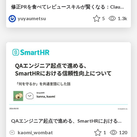
修正PRを食べてレビュースキルが賢くなる：Claude Codeによる自己改善サイクル
yuyaumetsu
5
1.3k
QAエンジニア起点で進める、SmartHRにおける信頼性向上について
kaomi_wombat
1
120