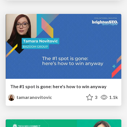
The #1 spot is gone: here's how to win anyway
tamaranovitovic
3
1.1k