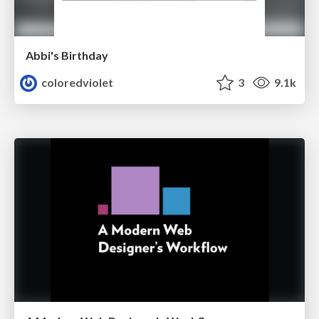
Abbi's Birthday
coloredviolet
3
9.1k