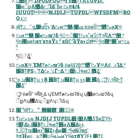
࡞ͬͨ΋ͷ  DPODFQUr ະ஌ͳ͜ͱΛTUPDLͯ͠
ࣗ෼ͷੈքΛ޿͛ΔɾਂΊΔ ͨΊͷ ୯ޠֶश4/4
IUUQTNJDIJTUPDLWFSDFMBQ
Q 👉
ओͳػೳ ᶃࣗ෼͕ษڧͨ͜͠ͱʹؔ͢Δ୯ޠͷొ࿥ɾ౤ߘ ᶄଞͷਓ͕ొ࿥ͨ͠୯ޠͷӾཡ
୯ޠͷొ࿥ ࣗ෼ͷ୯ޠϖʔδ ཧղ͕ෆे෼ͳ୯ޠͱ ͦͷ؆୯ͳઆ໌Λొ࿥ ˣ
ཧղ౓ผͷϦετʹετοΫʂ ˣ εΩϚ࣌ؒʹαΫοͱ෮श ཧղ౓º΍˚ͷةػײ
ˣ
ཧղ͕ਂ·Δ͖͔͚ͬʹ
୯ޠͷӾཡ ΈΜͳͷ୯ޠϖʔδ ଞͷϢʔβ͕ొ࿥ͨ͠ ୯ޠҰཡΛோΊΔ ˣ
஌Βͳ͍PSؾʹͳΔ୯ޠ ʹ८Γ߹͑Δ ˣ ࢹ໺ɾڵຯͷ෯͕ ޿͕Δ͖͔͚ͬʹ
஌͍ͬͯΔ͠
ৄ͍͠ɾ ଞͷਓʹ આ໌Ͱ͖Δ ʮΈΜͳͷ୯ޠϖʔδʯ ʮࣗ෼ͷ୯ޠϖʔδʯ
ੈքΛʮ޿͛Δʯ ੈքΛʮਂΊΔʯ
໨࣍ ̍ ओͳػೳ ̎ ޻෉఺ ̏ ࢖༻ٕज़
ͳͥʮ୯ޠʯʁ NJDIJ TUPDL͸ࢹ໺Λ޿͛ΔͨΊͷΞϓϦ
ˠݴ͍׵͑Δͱɺ஌Βͳ͍ɾڵຯͷͳ͍΋ͷΛ஌Δͱ͍͏͜ͱ
ˠڵຯ͕ͳ͍ɾະ஌ͷ͜ͱʹ͍ͭͯ஌Ζ͏ͱ͢Δͷ͸ ৺ཧతϋʔυϧ͕ߴ͍
ˠಡΉͷ͕େมͳ਺ඦࣈͷهࣄͷϓϥοτϑΥʔϜͰ͸ͳ͘ɺ