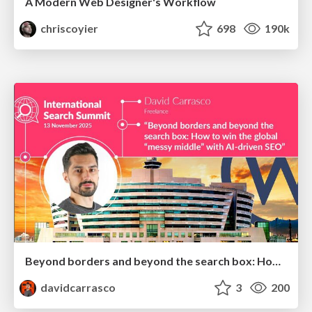
A Modern Web Designer's Workflow
chriscoyier
698
190k
Beyond borders and beyond the search box: How to win the global "messy middle" with AI-driven SEO
davidcarrasco
3
200