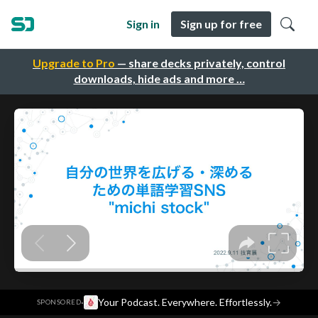
Sign in
Sign up for free
Upgrade to Pro
— share decks privately, control
downloads, hide ads and more …
·
Your Podcast. Everywhere. Effortlessly.
→
SPONSORED