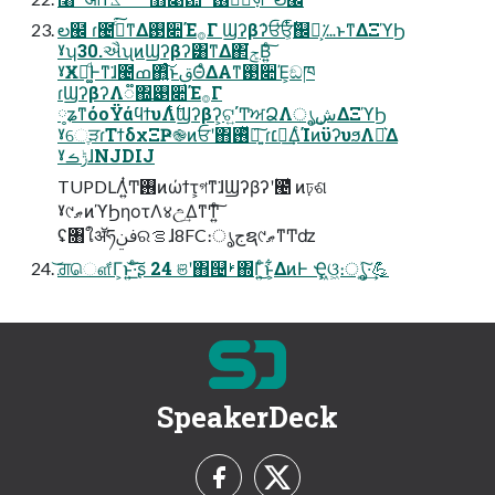
ల๬ ɾ౤ߘͨ͘͠ͳΔ࢓૊Έ࡞Γ Ϣʔβʔ̍ਓ̍ਓ͕࣋ͭ஌͕ࣝ؊ͱͳΔΞϓϦ
ˠʮ30.ઐʯͷϢʔβʔ͸ͳΔ΂͘ݮΒ͍ͨ͠
ˠӾཡ͚ͩͰͳ͘ɺ౤ߘ΋͍ͨ͠ͱࢥΘͤΔΑ͏ͳ࢓૊Έ͕ඞཁ
ɾϢʔβʔΛ૿΍͢࢓૊Έ࡞Γ
༷ʑͳόοΫάϥϯυΛ࣋ͭϢʔβʔ͕ଟ͍΄ͲਅՁΛൃش͢ΔΞϓϦ
ˠେֶੜɾΤϯδχΞҎ֎ͷਓʹ΋࢖ͬͯཉ͍͠ ɾ׆༻͢ΔͨΊͷϋʔυϧΛԼ͛Δ
ˠݱࡏɺNJDIJ
TUPDLΛ͍ͭͲ͏࢖͏ͷώϯτ͕গͳ͘ɺϢʔβʔʹؙ౤͛ ͷঢ়ଶ
ˠ୯ޠͷϓϦηοτΛ४උ͢ΔͳͲ͍ͨ͠
ʢ৘ใॲཧࢼݧରࡦɺ8FC։ൃجຊ୯ޠͳͲʣ
͝ਗ਼ௌ͋Γ͕ͱ͏͍͟͝·ͨ͠ʂ 24 ଞʹ΋୔ࢁ΍Γ͍ͨ͜ͱ͕͋ΔͷͰ Ҿ͖ଓ͖։ൃ͍͖ͯ͠·͢💪
SpeakerDeck