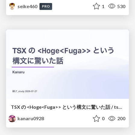
seike460
1
530
PRO
TSX の <Hoge<Fuga>> という構文に驚いた話 / tsx-type-argument-syntax
kanaru0928
0
200