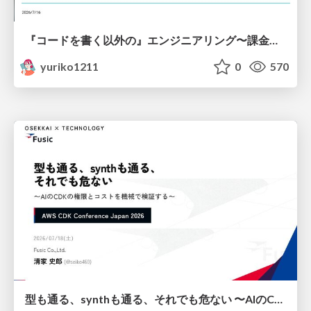
『コードを書く以外の』エンジニアリング〜課金基盤移行プロジェクト推進のためのTips4選
yuriko1211
0
570
型も通る、synthも通る、それでも危ない 〜AIのCDKの権限とコストを機械で検証する〜 / It Passes Type Checks, It Passes Synth Checks, but It’s Still Risky — Automatically Verifying Permissions and Costs in AI’s CDK —