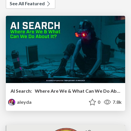
See All Featured
AI Search: Where Are We & What Can We Do About It?
aleyda
0
7.8k