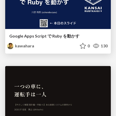
Google Apps Script で Ruby を動かす
kawahara
0
130