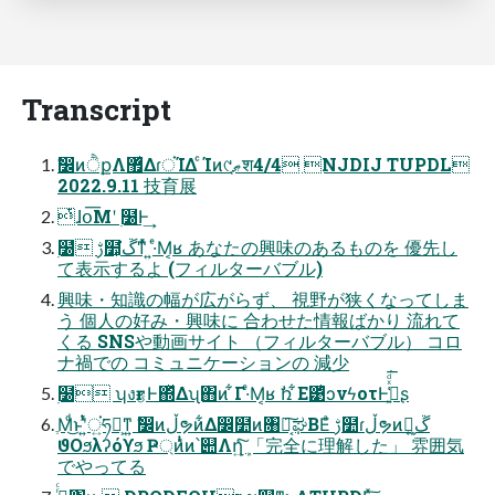
Transcript
ࣗ෼ͷੈքΛ޿͛ΔɾਂΊΔ ͨΊͷ୯ޠֶश4/4 NJDIJ TUPDL
2022.9.11 技育展
ͭɺօ͞Μʹ ࣭໰Ͱ͢
࣭໰̍ ࢹ໺͕ڱ͘ͳͬͯ ͍·ͤΜ͔ʁ あなたの興味のあるものを 優先し
て表示するよ (フィルターバブル)
興味・知識の幅が広がらず、 視野が狭くなってしま
う 個人の好み・興味に 合わせた情報ばかり 流れて
くる SNSや動画サイト （フィルターバブル） コロ
ナ禍での コミュニケーションの 減少
࣭໰ ʮงғؾͰ΍ͬͯΔʯ΋ͷ ͋Γ·ͤΜ͔ʁ ࣗռ ͋Ε͹ͥͻνϟοτͰڭ͍͑ͯͩ͘͞ʂ
ֶΜͩ͜ͱʹ͍ͭͯਂ͍ཧղ͕ͳ͍ ࣗ෼ͷڵຯͷ͋Δ෼໺ͷ৘ใ͔͠ಘΒΕͣ ࢹ໺ɾڵຯͷ෯͕ڱ͍
ϑΟϧλʔόϒϧ Ҏ্ͷ̎ͭͷ՝୊Λղܾ͍ͨ͠ 「完全に理解した」 雰囲気
でやってる