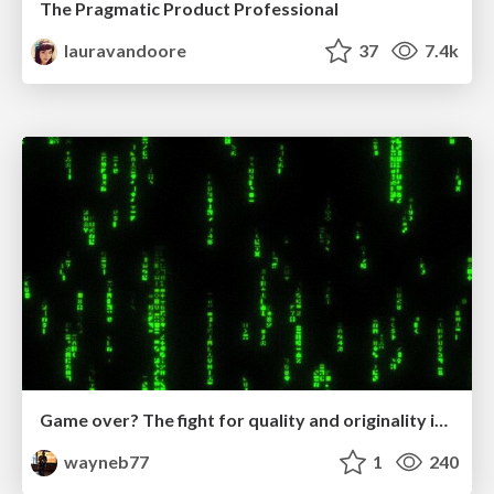
The Pragmatic Product Professional
lauravandoore
37
7.4k
Game over? The fight for quality and originality in the time of robots
wayneb77
1
240