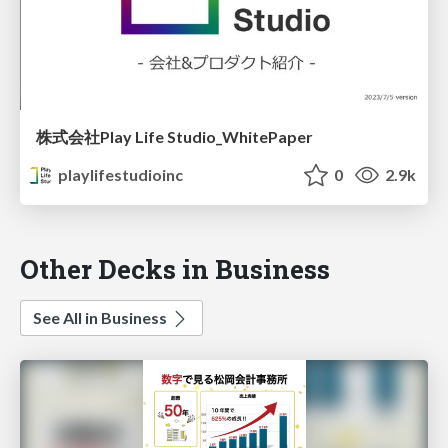
株式会社Play Life Studio_WhitePaper
playlifestudioinc
0
2.9k
Other Decks in Business
See All in Business