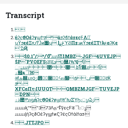
Transcript
 
ήʔϛϑΟέʔγϣϯٕज़ºάϧʔϐϯάγεςϜΛ༻͍ͨ
ʮϔϧεέΞ൛Ͳ͏Ϳͭͷ৿ʯ lڠྗϓϨΠzܕͷϔϧεέΞΤϯλϝαʔϏε
 ͝ఏҊ
$0.1"/:*/'0 ໊ࣾɹɹɹɿגࣜձࣾ1MBZ-JGF4UVEJP
$P'PVOEFSɿਗ਼ਫܒଠ࿠ɺࠇӋ݈ਓ
ઃཱɹɹɹɿ೥݄೔ ձࣾਓ਺ɹɿਓ
ۀ຿ҕୗؚΉ
ॴࡏ஍ɹɹɿ౦ژ౎৽॓۠੢৽॓ࡾஸ໨൪߸ɹ੢৽॓ਫؒϏ
ϧ֊
XFCαΠτɿIUUQTQMBZMJGFTUVEJP
DPN
ࣄۀ಺༰ɹɿᶃήʔϛϑΟέʔγϣϯश׳ԽΞϓϦ։ൃɾఏڙ
ɹɹɹɹɹɹᶄ"*"373Λத৺ͱͨ͠γεςϜडୗ։ൃ
ɹɹɹɹɹɹᶅήʔϛϑΟέʔγϣϯͷϚʔέςΟϯάίϯαϧ 
.JTTJPO 