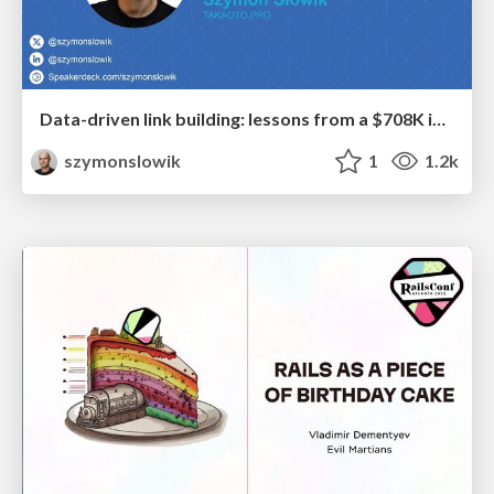
Data-driven link building: lessons from a $708K investment (BrightonSEO talk)
szymonslowik
1
1.2k