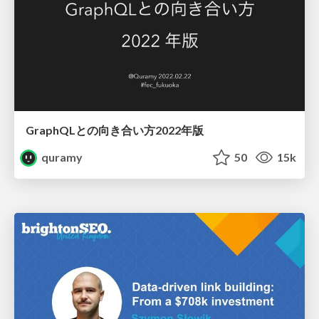
GraphQLとの向き合い方2022年版
quramy
50
15k