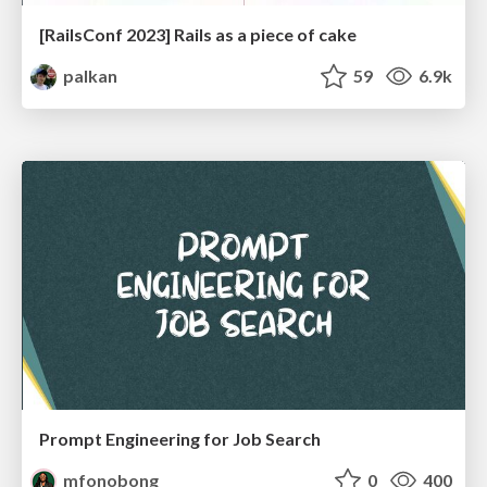
[RailsConf 2023] Rails as a piece of cake
palkan
59
6.9k
Prompt Engineering for Job Search
mfonobong
0
400