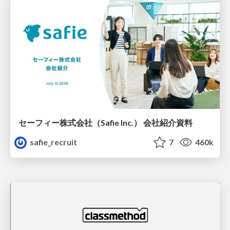
セーフィー株式会社（Safie Inc.） 会社紹介資料
safie_recruit
7
460k