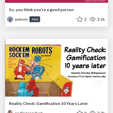
So, you think you're a good person
axbom
2
2.1k
PRO
Reality Check: Gamification 10 Years Later
codingconduct
0
2.2k