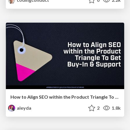
How to Align SEO within the Product Triangle To Get Buy-In & Support - #RIMC
aleyda
2
1.8k