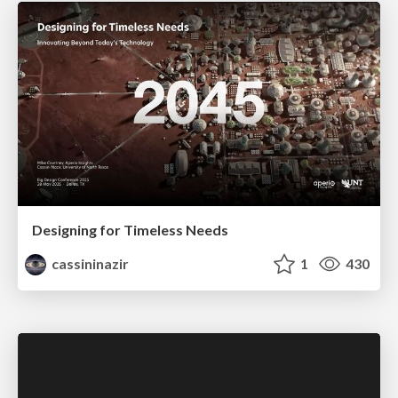
Designing for Timeless Needs
cassininazir
1
430