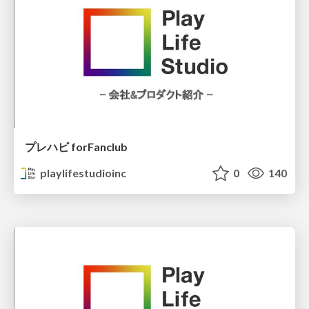
プレハビ forFanclub
playlifestudioinc
0
140