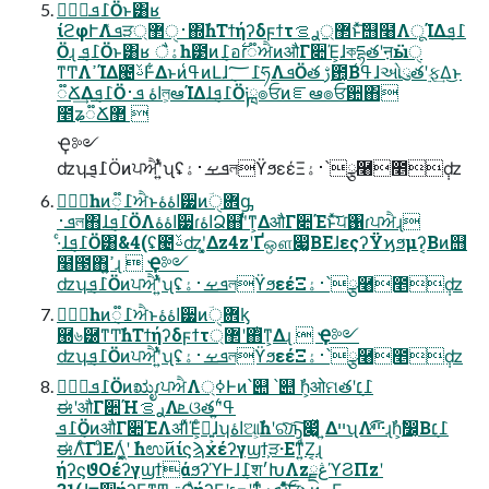
݈߁ܦӦͱ͸ʁ
ίϩφՒΛܦͯੜ࢈ੑ޲্΍ࣾһΤϯήʔδϝϯτ޲্ࢪࡦͱͯ͠஫໨ΛूΊΔ݈߁ܦ
Ӧɻ ݈߁ܦӦͱ͸ʁ ैۀһ౳ͷ݈߁อ࣋ɾ૿ਐͷऔΓ૊Έ͕ɺকདྷతʹऩӹੑ
ͳͲΛߴΊΔ౤ࢿͰ͋Δͱͷߟ͑ͷԼɺ݈߁؅ཧΛܦӦత ࢹ఺͔Βߟ͑ɺઓུతʹ࣮ફ͢Δ͜ͱ
૿Ճ͢Δ݈߁ܦӦاۀ ܦ࢈ল͕ఆΊΔɺ݈߁ܦӦ༏ྑ๏ਓͷೝఆ๏ਓ਺΋
೥ʑ૿Ճ܏޲ 
Ҿ༻
ʣʮ݈߁ܦӦͷਪਐʹ͍ͭͯʯʢܦࡁ࢈ۀলϔϧεέΞ࢈ۀ՝ྩ࿨೥݄ʣ
ࣾһͷ݈߁૿ਐͱاۀۀ੷ͷؔ܎ੑᶃ
ܦ࢈ল΋ɺ݈߁ܦӦΛاۀۀ੷ɾاۀՁ஋ʹͭͳ͕ΔऔΓ૊Έͱͯ͠ਪ঑ɾਪਐɻ
·ͨɺ݈߁ܦӦ͸&4(ʢ౤ࢿʣʹ͓͚Δz4zʹҐஔ෇͚ΒΕɺεςʔΫϗϧμʔ͔Βͷ஫
໨౓΋ߴ͍ɻ  Ҿ༻
ʣʮ݈߁ܦӦͷਪਐʹ͍ͭͯʯʢܦࡁ࢈ۀলϔϧεέΞ࢈ۀ՝ྩ࿨೥݄ʣ
ࣾһͷ݈߁૿ਐͱاۀۀ੷ͷؔ܎ੑᶄ
཭৬཰ͳͲࣾһΤϯήʔδϝϯτ޲্ʹ΋ͭͳ͕Δɻ  Ҿ༻
ʣʮ݈߁ܦӦͷਪਐʹ͍ͭͯʯʢܦࡁ࢈ۀলϔϧεέΞ࢈ۀ՝ྩ࿨೥݄ʣ
݈߁ܦӦͷಋೖɾਪਐΛߦ͏্Ͱͷ՝୊ ՝୊ ࣾһ͕ओମతʹ݈߁׆
ಈʹऔΓ૊ΉࢪࡦΛܧଓతʹߟ͑ʹ͍͘
݈߁ܦӦͷऔΓ૊ΈΛॳΊͯΈ͕ͨྑ͍͕ɺʮاۀଆ͕ࣾһʹରͯ͠ԡ͠෇͚ͯ ͍ΔײʯΛײͯ͡͠·͏ɻࣾһ͕ࣗ෼͔Β݈߁׆
ಈΛͨ͠ΓɺͦΕΛ͖͔͚ͬʹ ࣾһಉ࢜ͷίϛϡχέʔγϣϯ͕ੜ·Εͳ͍ͩΖ͏͔ɻ
ήʔϛϑΟέʔγϣϯάϧʔϓͰɺ݈߁श׳ԽΛzڠྗϓϨΠzʹ