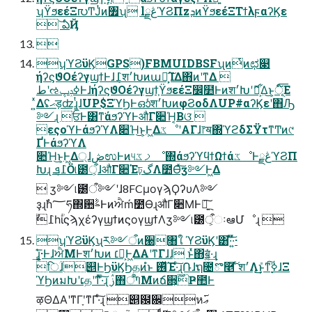
ʮϔϧεέΞ൛Ͳ͏Ϳͭͷ৿ʯ lڠྗϓϨΠzܕͷϔϧεέΞΤϯλϝαʔϏε
 ͝ఏҊ

ʮϓϨϋϏGPS)FBMUIDBSFʯͷͭͷಛ௃
ήʔϛϑΟέʔγϣϯͰɺ݈߁श׳Խͷաఔָ͕͠ΊΔ΋ͷʹͳΔ 
طʹઌߦݚڀͰɺήʔϛϑΟέʔγϣϯ͕ϔϧεέΞ෼໺Ͱͷश׳ԽʹޮՌ͕͋Δ͜ͱ͕ূ໌͞Ε
͍ͯΔʢޙड़ʣɻ͔ͭɺUP$ΞϓϦͰഓͬͨश׳ԽͷφϨοδΛUP#αʔϏεʹ΋Ԡ
༻ɻ ਓͰ͸ͳ͘άϧʔϓͰऔΓ૊Ή͔Βଓ͘ 
εςοϓͰάϧʔϓΛ૊Ή͜ͱ͕Ͱ͖ΔػೳʹΑΓɺ෦ॺ΍ϓϩδΣΫτͳͲͷ୯
ҐͰάϧʔϓΛ
૊Ή͜ͱ͕Ͱ͖Δ্ɺڞಉͰͷ୳ࡧػೳ΍άϧʔϓϥϯΩϯάػೳͰڠྗϓϨΠ
Խɻ ݈߁ܦӦ୲౰ऀ͕ɺऔΓ૊Έঢ়گΛ೺Ѳͯ͠ӡ༻Ͱ͖Δ
 ӡ༻୲౰ऀ༻ʹɺ8FCμογϡϘʔυΛ༻
ҙɻࣾһ؅ཧ΍਺ࣈͰͷਐḿ೺ѲɻऔΓ૊ΜͰཉ͍݈͠
߁ࣾһؒίϛϡχέʔγϣϯͷϛογϣϯΛӡ༻୲౰ऀ͕ઃఆՄೳɻ 
ʮϓϨϋϏʯར༻ऀͷ੠৘ใ ϓϨϋϏʹ͸·ͬͯ͠·͍ͬͯ·
͢ɻ͓͔͛͞·ͰɺਐΜͰश׳Խͷ ׆ಈ͕Ͱ͖ΔΑ͏ʹͳΓɺɺ ͱͯ΋ॿ͔͍ͬͯ·͢ɻ
िؒɺ୅ͰϦϋϏϦதͷํͱ ࢖ͬͯΈ·ͨ͠ɻ݁Ռɺຖ೔ొ࿥͠ ͨश׳Λ͔ܽ͢͜ͱͳ࣮͘ߦ͠ɺΞ
ϓϦͷมԽʹເதʹͳͬͯ·ͨ͠ɻ ࢲ΋ױऀ͞Μͷճ਍͕࣌ؒҎ಺Ͱ
ऴΘΔΑ͏ʹͳΓָʹͳΓ·ͨ͠ɻ ୅฼਌หޢ࢜