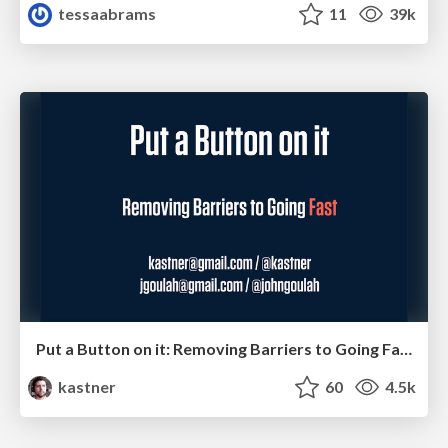
tessaabrams
11
39k
Put a Button on it: Removing Barriers to Going Fast.
kastner
60
4.5k