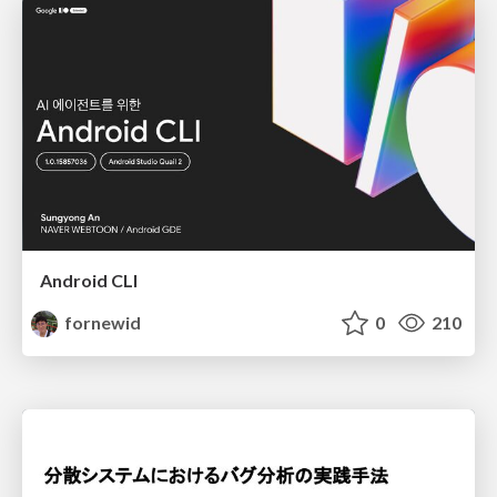
Android CLI
fornewid
0
210