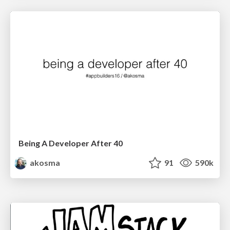
Being A Developer After 40
akosma
91
590k