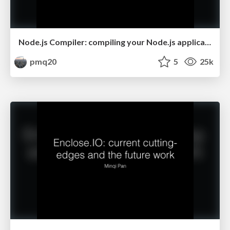
Node.js Compiler: compiling your Node.js application into a single executable
pmq20
5
25k