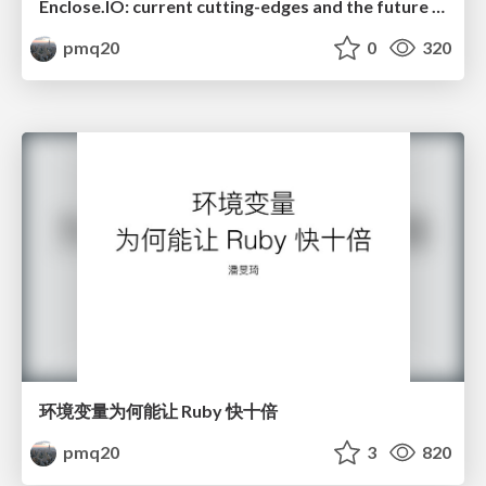
Enclose.IO: current cutting-edges and the future work
pmq20
0
320
环境变量为何能让 Ruby 快十倍
pmq20
3
820