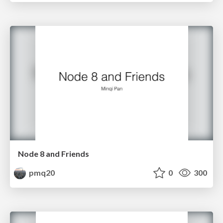
Node 8 and Friends
pmq20
0
300