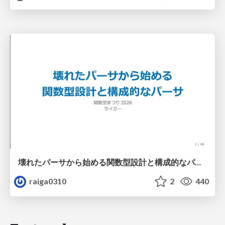
壊れたパーサから始める関数型設計と構成的なパーサ #fp_matsuri
raiga0310
2
440