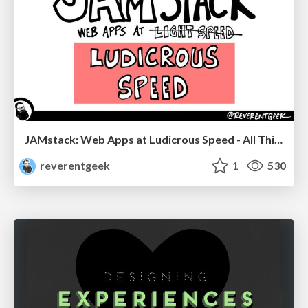
JAMstack: Web Apps at Ludicrous Speed - All Things Open 2022
reverentgeek
1
530