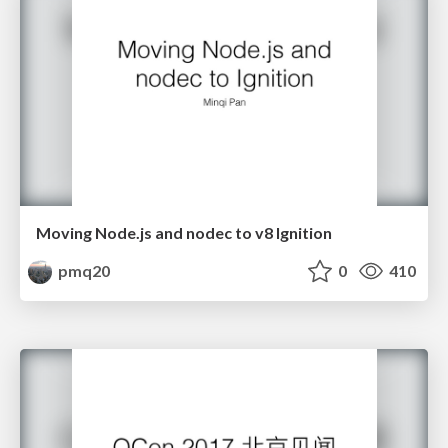
Moving Node.js and nodec to v8 Ignition
pmq20
0
410