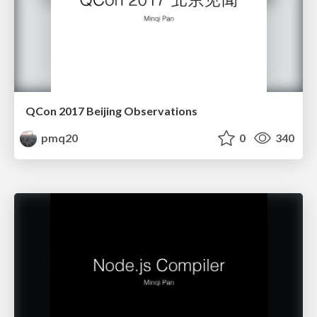
QCon 2017 Beijing Observations
pmq20
0
340