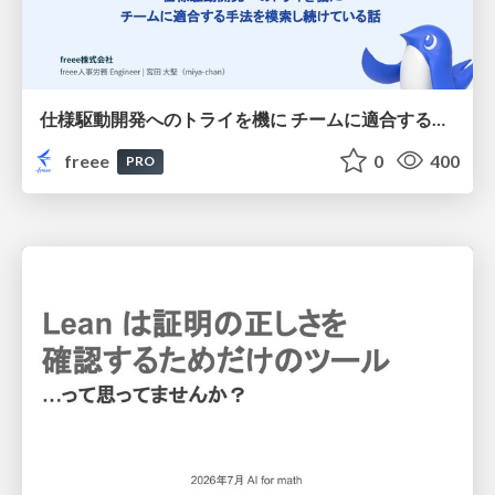
仕様駆動開発へのトライを機に チームに適合する手法を模索し続けている話
freee
0
400
PRO