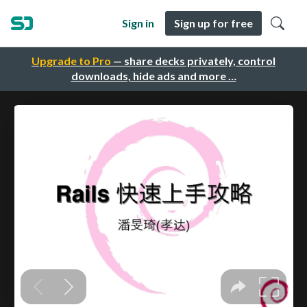
Sign in
Sign up for free
Upgrade to Pro
— share decks privately, control
downloads, hide ads and more …