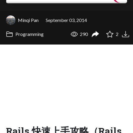
Minqi Pan
September 03, 2014
Programming
290
2
Rails 快速上手攻略（Rails