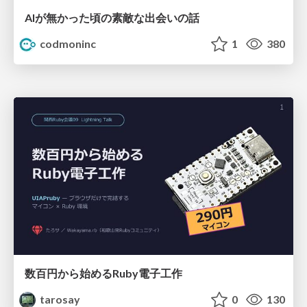
AIが無かった頃の素敵な出会いの話
codmoninc
1
380
数百円から始めるRuby電子工作
tarosay
0
130