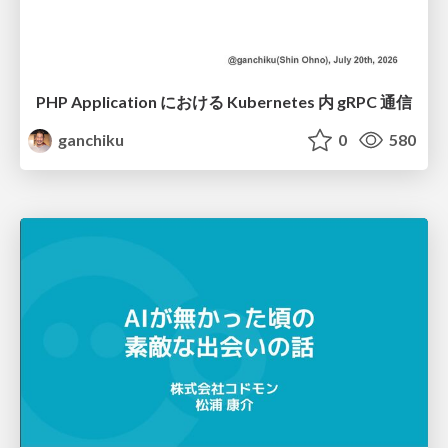
PHP Application における Kubernetes 内 gRPC 通信
ganchiku
0
580