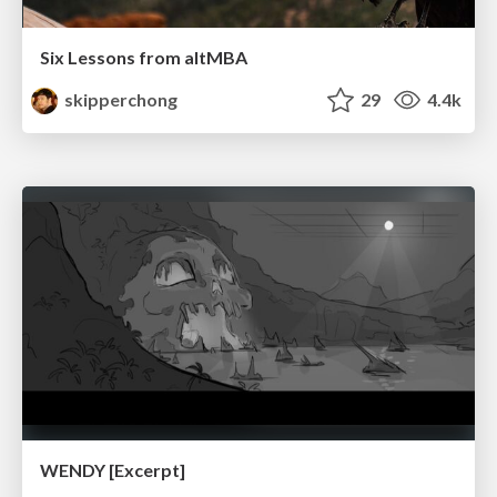
Six Lessons from altMBA
skipperchong
29
4.4k
WENDY [Excerpt]