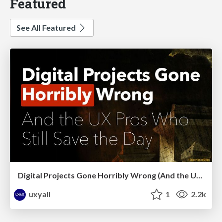
Featured
See All Featured
Digital Projects Gone Horribly Wrong (And the UX Pros Who Still Save the Day) - Dean Schuster
uxyall
1
2.2k