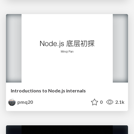
Introductions to Node.js internals
pmq20
0
2.1k