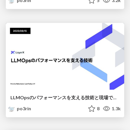
po3rin
5
3.2k
LLMOpsのパフォーマンスを支える技術と現場で実践した改善
po3rin
8
1.3k