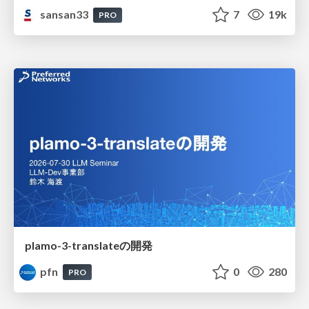
sansan33
7
19k
PRO
plamo-3-translateの開発
pfn
0
280
PRO