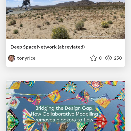
Deep Space Network (abreviated)
tonyrice
0
250