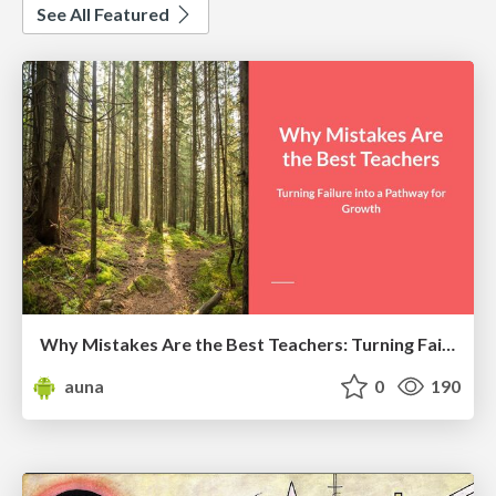
See All Featured
Why Mistakes Are the Best Teachers: Turning Failure into a Pathway for Growth
auna
0
190