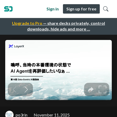
Sign in
Sign up for free
Upgrade to Pro
— share decks privately, control
downloads, hide ads and more …
po3rin
November 11, 2025