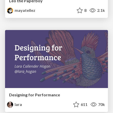
Leo the Paperboy
mayatellez
8
2.1k
Designing for Performance
lara
611
70k