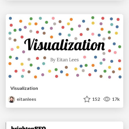
Visualization
eitanlees
152
17k