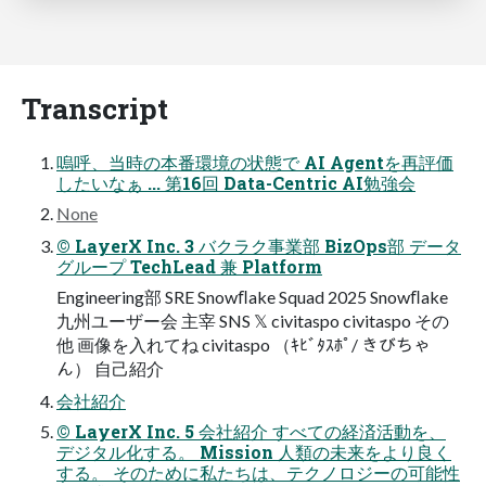
Transcript
嗚呼、当時の本番環境の状態で AI Agentを再評価
したいなぁ ... 第16回 Data-Centric AI勉強会
None
© LayerX Inc. 3 バクラク事業部 BizOps部 データ
グループ TechLead 兼 Platform
Engineering部 SRE Snowﬂake Squad 2025 Snowﬂake
九州ユーザー会 主宰 SNS 𝕏 civitaspo civitaspo その
他 画像を⼊れてね civitaspo （ｷﾋﾞﾀｽﾎﾟ/ きびちゃ
ん） ⾃⼰紹介
会社紹介
© LayerX Inc. 5 会社紹介 すべての経済活動を、
デジタル化する。 Mission ⼈類の未来をより良く
する。 そのために私たちは、テクノロジーの可能性