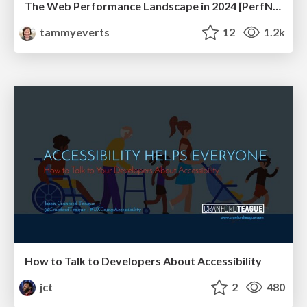
The Web Performance Landscape in 2024 [PerfNow 2024]
tammyeverts
12
1.2k
How to Talk to Developers About Accessibility
jct
2
480