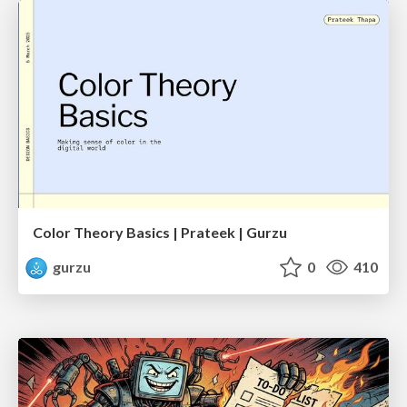
Color Theory Basics | Prateek | Gurzu
gurzu
0
410