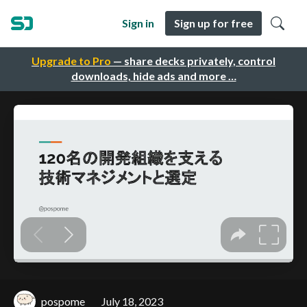
Sign in
Sign up for free
Upgrade to Pro
— share decks privately, control
downloads, hide ads and more …
pospome
July 18, 2023