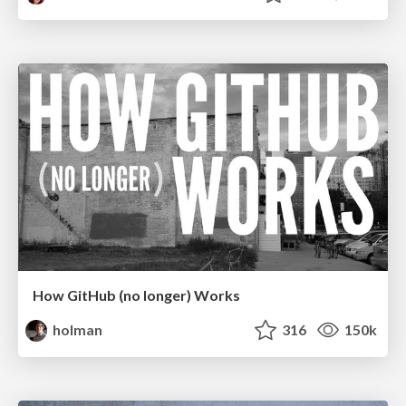
How GitHub (no longer) Works
holman
316
150k