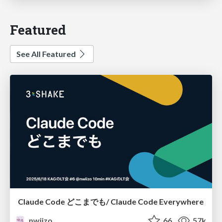
Featured
See All Featured
Claude Code どこまでも/ Claude Code Everywhere
nwiizo
66
57k