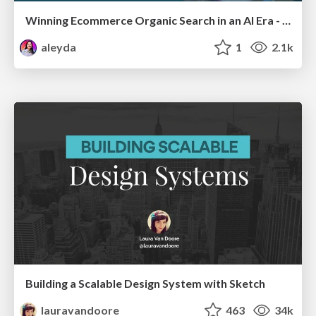
Winning Ecommerce Organic Search in an AI Era - #searchnstuff2025
aleyda
1
2.1k
Building a Scalable Design System with Sketch
lauravandoore
463
34k