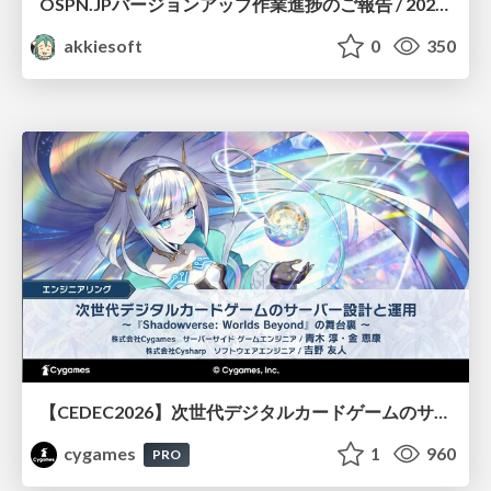
OSPN.JPバージョンアップ作業進捗のご報告 / 20260801-osc26kyoto
akkiesoft
0
350
【CEDEC2026】次世代デジタルカードゲームのサーバー設計と運用 〜『Shadowverse: Worlds Beyond』の舞台裏～
cygames
1
960
PRO