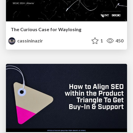
The Curious Case for Waylosing
cassininazir
1
450