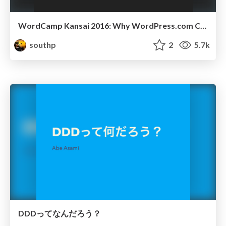
WordCamp Kansai 2016: Why WordPress.com Chose JavaScript-First Approach.
southp
2
5.7k
DDDってなんだろう？