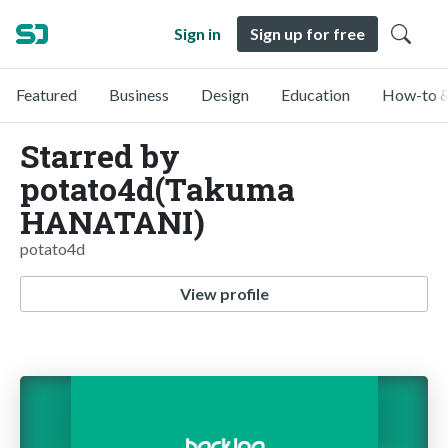
Sign in
Sign up for free
Featured
Business
Design
Education
How-to &
Starred by
potato4d(Takuma
HANATANI)
potato4d
View profile