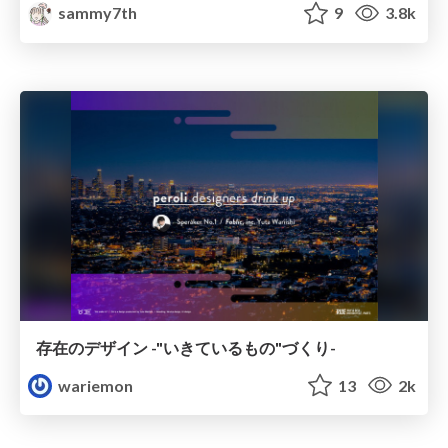
sammy7th
9
3.8k
存在のデザイン -"いきているもの"づくり-
wariemon
13
2k