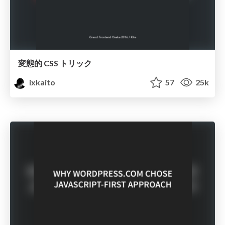
変態的 CSS トリック
ixkaito
57
25k