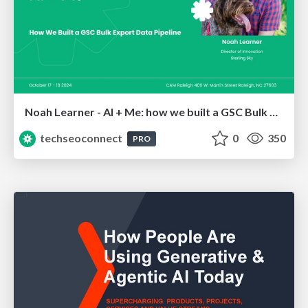
Noah Learner - AI + Me: how we built a GSC Bulk Export data pipeline
techseoconnect
0
350
PRO