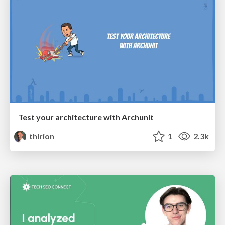
Test your architecture with Archunit
thirion
1
2.3k