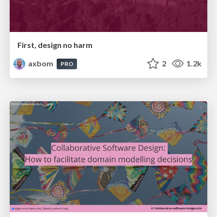
First, design no harm
axbom
2
1.2k
PRO