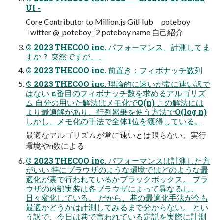
UI -
Core Contributor to Million.js GitHub poteboy
Twitter @_poteboy_ 2 poteboy name ⾃⼰紹介
© 2023 THECOO inc. パフォーマンス、計測してま
すか？ 突然ですが、、
© 2023 THECOO inc. 前置き：フィボナッチ数列
© 2023 THECOO inc. 理論的に速いが常に速い訳で
はない n番⽬のフィボナッチ数を求めるアルゴリズ
ム ⾃分の⽤いた解法はメモ化でO(n) この解法には
より最適解があり、⾏列累乗を使う⽅法でO(log n)
しかし、メモ化の⼿法で全体1位を獲得している。
最適なアルゴリズムが常に速いとは限らない。実⾏
環境やn数による
© 2023 THECOO inc. パフォーマンスは計測した⽅
がいい 特にブラウザのような環境ではどのような最
適化が裏で⾏われているかブラックボックス。 ブラ
ウザの内部実装は各ブラウザによって異なるし、
⽇々変化している。 だから、巷の最適化⼿法が今も
最適かどうかは計測してみるまで分からない。 とい
う訳で、今⽇は巷で⾔われている定説を実際に計測