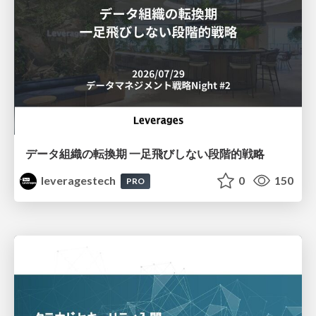
データ組織の転換期 一足飛びしない段階的戦略
leveragestech
0
150
PRO