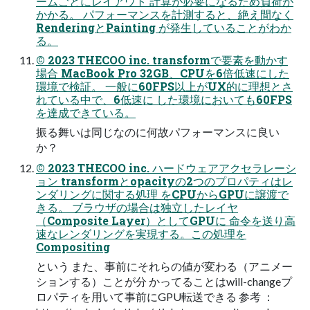
ームごとにレイアウト 計算が必要になるため負荷が
かかる。 パフォーマンスを計測すると、絶え間なく
RenderingとPainting が発⽣していることがわか
る。
© 2023 THECOO inc. transformで要素を動かす
場合 MacBook Pro 32GB、CPUを6倍低速にした
環境で検証。 ⼀般に60FPS以上がUX的に理想とさ
れている中で、6低速に した環境においても60FPS
を達成できている。
振る舞いは同じなのに何故パフォーマンスに良い
か？
© 2023 THECOO inc. ハードウェアアクセラレーシ
ョン transformとopacityの2つのプロパティはレ
ンダリングに関する処理 をCPUからGPUに譲渡で
きる。 ブラウザの場合は独⽴したレイヤ
（Composite Layer）としてGPUに 命令を送り⾼
速なレンダリングを実現する。この処理を
Compositing
という また、事前にそれらの値が変わる（アニメー
ションする）ことが分 かってることはwill-changeプ
ロパティを⽤いて事前にGPU転送できる 参考 ：