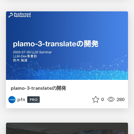
plamo-3-translateの開発
pfn
0
280
PRO