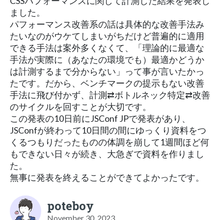
CSSパフォーマンスに関して計測した結果を発表し
ました。
パフォーマンス改善系の話は具体的な改善手法み
たいなのがウケてしまいがちだけど普遍的に適用
できる手法は案外多くなくて、「理論的に最適な
⼿法が実際に（あなたの環境でも）最適かどうか
は計測するまで分からない」って事が言いたかっ
たです。だから、ベンチマークの提示もない改善
手法に飛び付かず、計測⇄ボトルネック特定⇄改善
のサイクルを回すことが大切です。
この発表の10日前にJSConf JPで発表があり、
JSConfが終わって10日間の間にゆっくり資料をつ
くるつもりだったものの体調を崩して1週間ほど何
もできない日々が続き、大急ぎで資料を作りまし
た。
無事に発表を終えることができてよかったです。
poteboy
November 30, 2023