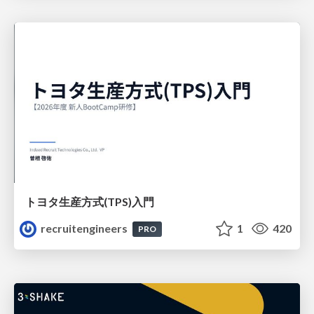
トヨタ⽣産⽅式(TPS)⼊⾨
recruitengineers
1
420
PRO