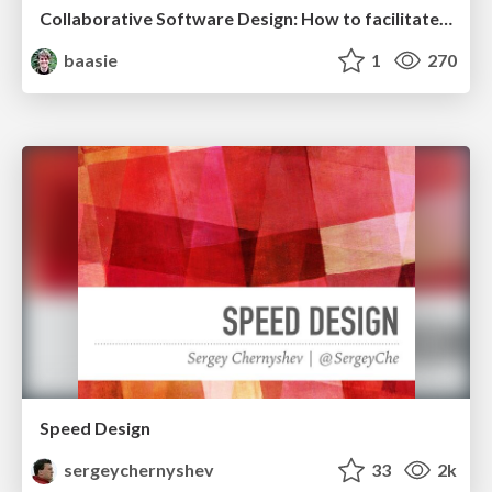
Collaborative Software Design: How to facilitate domain modelling decisions
baasie
1
270
Speed Design
sergeychernyshev
33
2k