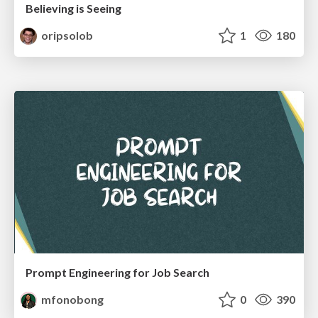
Believing is Seeing
oripsolob
1
180
Prompt Engineering for Job Search
mfonobong
0
390