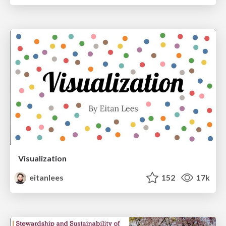
Visualization
eitanlees
152
17k