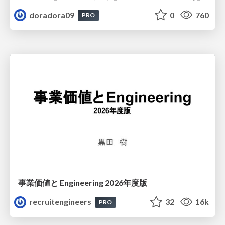
doradora09
0
760
PRO
事業価値と Engineering 2026年度版
recruitengineers
32
16k
PRO