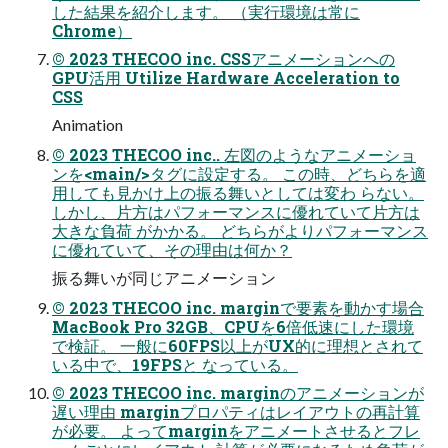
した結果を紹介します。 （実⾏環境は常に
Chrome）
© 2023 THECOO inc. CSSアニメーションへの
GPU活⽤ Utilize Hardware Acceleration to
CSS
Animation
© 2023 THECOO inc.. 左図のようなアニメーショ
ンを<main/>タグに設定する。 この時、どちらを適
⽤しても⾒かけ上の振る舞いとしては変わ らない。
しかし、⽚⽅はパフォーマンスに優れていて⽚⽅は
⼤きな負荷 がかかる。 どちらがよりパフォーマンス
に優れていて、その理由は何か？
振る舞いが同じアニメーション
© 2023 THECOO inc. marginで要素を動かす場合
MacBook Pro 32GB、CPUを6倍低速にした環境
で検証。 ⼀般に60FPS以上がUX的に理想とされて
いる中で、19FPSと なっている。
© 2023 THECOO inc. marginのアニメーションが
遅い理由 marginプロパティはレイアウトの再計算
が必要。 よってmarginをアニメートさせるとフレ