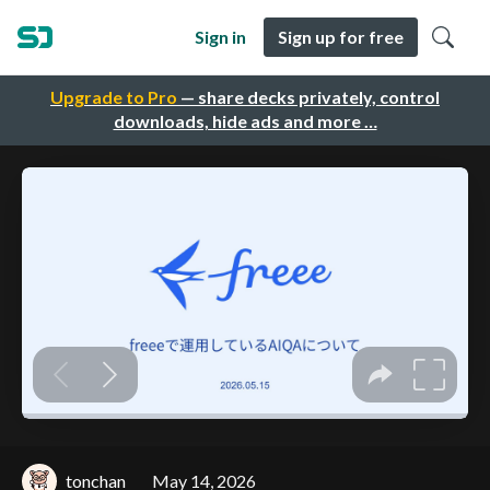
Sign in
Sign up for free
Upgrade to Pro
— share decks privately, control
downloads, hide ads and more …
tonchan
May 14, 2026