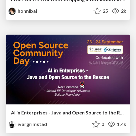
honnibal
25
2k
AI in Enterprises - Java and Open Source to the Rescue
ivargrimstad
0
1.4k