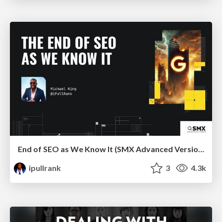
End of SEO as We Know It (SMX Advanced Version)
ipullrank
3
4.3k