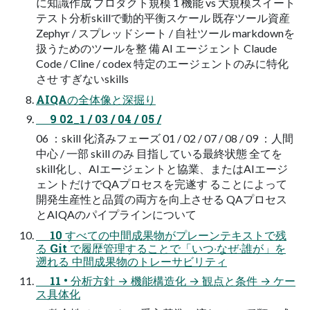
に知識作成 プロダクト規模 1 機能 vs ⼤規模スイート
テスト分析skillで動的平衡スケール 既存ツール資産
Zephyr / スプレッドシート / ⾃社ツール markdownを
扱うためのツールを整 備 AI エージェント Claude
Code / Cline / codex 特定のエージェントのみに特化
させ すぎないskills
AIQAの全体像と深掘り
9 02_1 / 03 / 04 / 05 /
06 ：skill 化済みフェーズ 01 / 02 / 07 / 08 / 09 ：⼈間
中⼼ / ⼀部 skill のみ ⽬指している最終状態 全てを
skill化し、AIエージェントと協業、またはAIエージ
ェントだけでQAプロセスを完遂す ることによって
開発⽣産性と品質の両⽅を向上させる QAプロセス
とAIQAのパイプラインについて
10 すべての中間成果物がプレーンテキストで残
る Git で履歴管理することで「いつ‧なぜ‧誰が」を
遡れる 中間成果物のトレーサビリティ
11 • 分析⽅針 → 機能構造化 → 観点と条件 → ケー
ス具体化