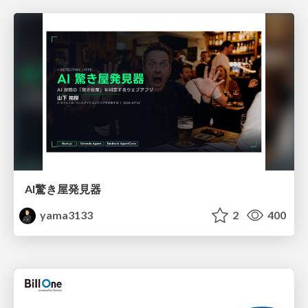
AI驚き屋発見器
yama3133
2
400