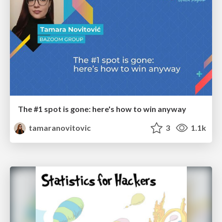
The #1 spot is gone: here's how to win anyway
tamaranovitovic
3
1.1k