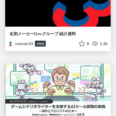
名刺メーカーDevグループ 紹介資料
sansan33
0
1.2k
PRO