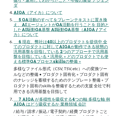
掘り • 運⽤してわかったこと • 今後の展望 アジェン
ダ
AIQA（アイカ）について
5 QA活動のすべてをプレーンテキストに置き換
え、AIエージェントがQA活動を⾏うことを ⽬的と
したAI駆動QA基盤 AI駆動QA基盤（AIQA / アイ
カ）について
6 現在、弊社は40以上のプロダクトを提供中 全
てのプロダクトに対してAIQAが動作できる状態の
汎⽤基盤を⽬指している 2つのアプローチで汎⽤基
盤を⽬指している • 汎⽤化 ◦ どのプロダクトでも使
える標準QAプロセスskillsの整備 ◦
多様なファイル形式（CSV, TSV, etc）への変換ツー
ルなどの整備 • プロダクト固有化 ◦ プロダクト固有
のナレッジを蓄積するためのテンプレート整備 ◦ プ
ロダクト固有のskillsを整備するための⽀援 全社で利
⽤できる汎⽤基盤を⽬指して
7 AIQA が多様性を吸収する4つの軸 多様な軸 例
AIQA はどう吸収するか 業務領域 会計
/ 給与 / 請求 / 振込 / 電⼦契約 / 経費 プロダクトごと