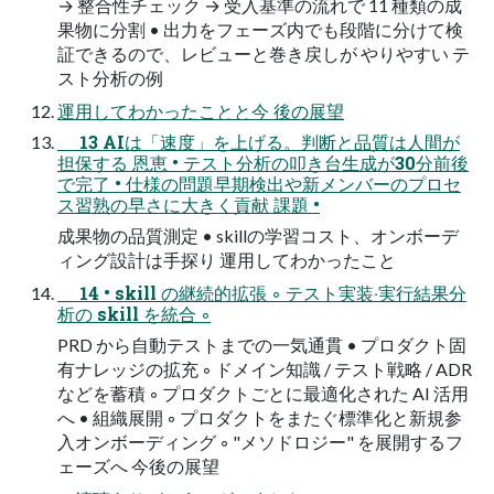
→ 整合性チェック → 受⼊基準の流れで 11 種類の成
果物に分割 • 出⼒をフェーズ内でも段階に分けて検
証できるので、レビューと巻き戻しが やりやすい テ
スト分析の例
運⽤してわかったことと今 後の展望
13 AIは「速度」を上げる。判断と品質は⼈間が
担保する 恩恵 • テスト分析の叩き台⽣成が30分前後
で完了 • 仕様の問題早期検出や新メンバーのプロセ
ス習熟の早さに⼤きく貢献 課題 •
成果物の品質測定 • skillの学習コスト、オンボーデ
ィング設計は⼿探り 運⽤してわかったこと
14 • skill の継続的拡張 ◦ テスト実装‧実⾏結果分
析の skill を統合 ◦
PRD から⾃動テストまでの⼀気通貫 • プロダクト固
有ナレッジの拡充 ◦ ドメイン知識 / テスト戦略 / ADR
などを蓄積 ◦ プロダクトごとに最適化された AI 活⽤
へ • 組織展開 ◦ プロダクトをまたぐ標準化と新規参
⼊オンボーディング ◦ "メソドロジー" を展開するフ
ェーズへ 今後の展望