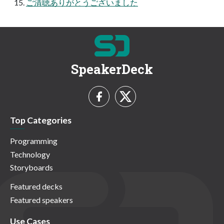
ご清聴ありがとうございました
SpeakerDeck
Top Categories
Programming
Technology
Storyboards
Featured decks
Featured speakers
Use Cases