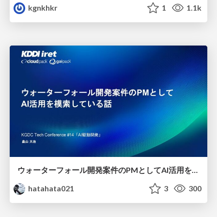
kgnkhkr
1
1.1k
ウォーターフォール開発案件のPMとしてAI活用を模索している話
hatahata021
3
300