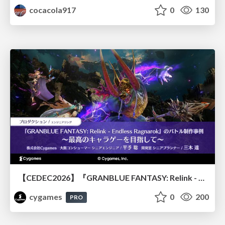
cocacola917
0
130
【CEDEC2026】『GRANBLUE FANTASY: Relink - Endless Ragnarok』のバトル制作事例 ～最高のキャラゲーを目指して～
cygames
0
200
PRO