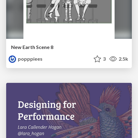
New Earth Scene 8
popppiees
3
2.5k