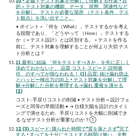
10 • 定義 ◦ テスト対象を分解して理解する作業 • ⽬
的 ◦ テスト対象の機能、データ、状態、関連性など
を分解し、テストが必要な箇所 （テスト条件、テス
ト観点）を洗い出すこと。
• ポイント ◦ 「何を（What）」テストするかを考え
る段階であり、「どうやって （How）」テストする
か（＝テスト設計）とは区別する。 ◦ テストを作る
前に、テスト対象を理解することが何より⼤切 テス
ト分析とは？
11 最初に結論 「何をテストすべきか」を先に正しく
決めておかないと、 品質‧コスト‧スピード‧説明責
任 のすべてが損なわれる！ (1) 品質: 抜け漏れ防⽌
とハッピー検出⼒の向上 • テスト対象を分解して理
解→分解した分析を整理する→漏れ‧重複を潰せる
(2)
コスト: ⼿戻りコストの削減 • テスト分析＝設計フェ
ーズと同等の早期活動 • → 仕様⽋陥を設計のタイミ
ングで潰せるため、⼿戻りコストを⼤幅に削減でき
る なぜテスト分析が重要なのか？①
12 (3) スピード: 限られた時間で“質を落とさず”完了
する • すべてを⼗分にテストする時間は無い。全数