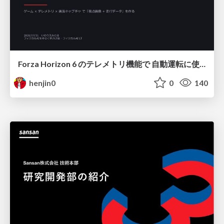
Forza Horizon 6 のテレメトリ機能で 自動運転に使えそうな学習データを集める話
henjin0
0
140