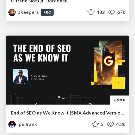
Git: the NoSQL Database
bkeepers
432
67k
PRO
End of SEO as We Know It (SMX Advanced Version)
ipullrank
3
4.3k