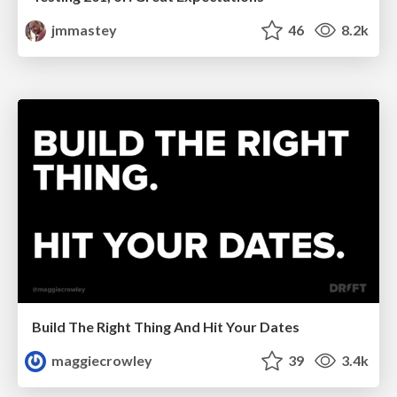
jmmastey
46
8.2k
Build The Right Thing And Hit Your Dates
maggiecrowley
39
3.4k