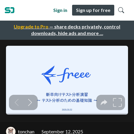
Sign in
Sign up for free
Upgrade to Pro
— share decks privately, control
downloads, hide ads and more …
tonchan
September 12, 2025