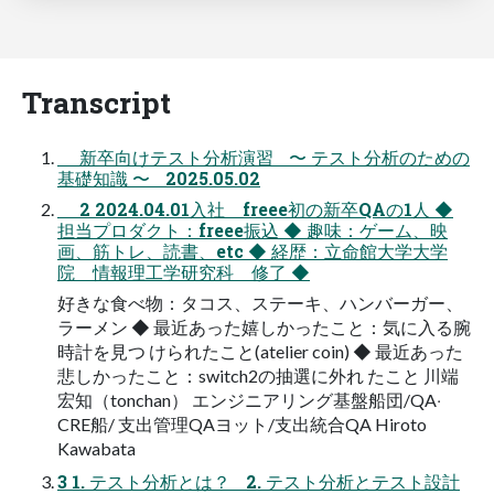
Transcript
新卒向けテスト分析演習 〜 テスト分析のための
基礎知識 〜 2025.05.02
2 2024.04.01⼊社 freee初の新卒QAの1⼈ ◆
担当プロダクト：freee振込 ◆ 趣味：ゲーム、映
画、筋トレ、読書、etc ◆ 経歴：⽴命館⼤学⼤学
院 情報理⼯学研究科 修了 ◆
好きな⾷べ物：タコス、ステーキ、ハンバーガー、
ラーメン ◆ 最近あった嬉しかったこと：気に⼊る腕
時計を⾒つ けられたこと(atelier coin) ◆ 最近あった
悲しかったこと：switch2の抽選に外れ たこと 川端
宏知（tonchan） エンジニアリング基盤船団/QA‧
CRE船/ ⽀出管理QAヨット/⽀出統合QA Hiroto
Kawabata
3 1. テスト分析とは？ 2. テスト分析とテスト設計