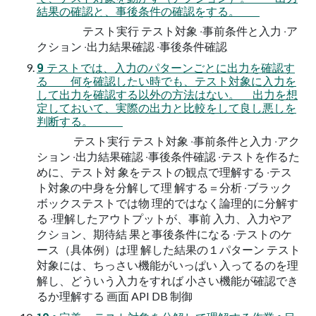
結果の確認と、事後条件の確認をする。
テスト実行 テスト対象 ‧事前条件と⼊⼒ ‧ア
クション ‧出⼒結果確認 ‧事後条件確認
9 テストでは、入力のパターンごとに出力を確認す
る 何を確認したい時でも、テスト対象に入力を
して出力を確認する以外の方法はない。 出力を想
定しておいて、実際の出力と比較をして良し悪しを
判断する。
テスト実行 テスト対象 ‧事前条件と⼊⼒ ‧アク
ション ‧出⼒結果確認 ‧事後条件確認 ‧テストを作るた
めに、テスト対 象をテストの観点で理解する ‧テス
ト対象の中⾝を分解して理 解する＝分析 ‧ブラック
ボックステストでは物 理的ではなく論理的に分解す
る ‧理解したアウトプットが、事前 ⼊⼒、⼊⼒やア
クション、期待結 果と事後条件になる ‧テストのケ
ース（具体例）は理 解した結果の１パターン テスト
対象には、ちっさい機能がいっぱい ⼊ってるのを理
解し、どういう⼊⼒をすれば ⼩さい機能が確認でき
るか理解する 画面 API DB 制御