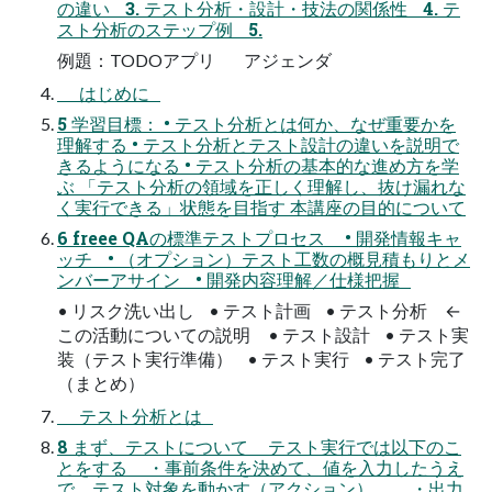
の違い 3. テスト分析・設計・技法の関係性 4. テ
スト分析のステップ例 5.
例題：TODOアプリ アジェンダ
はじめに
5 学習⽬標： • テスト分析とは何か、なぜ重要かを
理解する • テスト分析とテスト設計の違いを説明で
きるようになる • テスト分析の基本的な進め⽅を学
ぶ 「テスト分析の領域を正しく理解し、抜け漏れな
く実⾏できる」状態を⽬指す 本講座の⽬的について
6 freee QAの標準テストプロセス • 開発情報キャ
ッチ • （オプション）テスト工数の概見積もりとメ
ンバーアサイン • 開発内容理解／仕様把握
• リスク洗い出し • テスト計画 • テスト分析 ←
この活動についての説明 • テスト設計 • テスト実
装（テスト実行準備） • テスト実行 • テスト完了
（まとめ）
テスト分析とは
8 まず、テストについて テスト実行では以下のこ
とをする ・事前条件を決めて、値を入力したうえ
で、テスト対象を動かす（アクション）。 ・出力