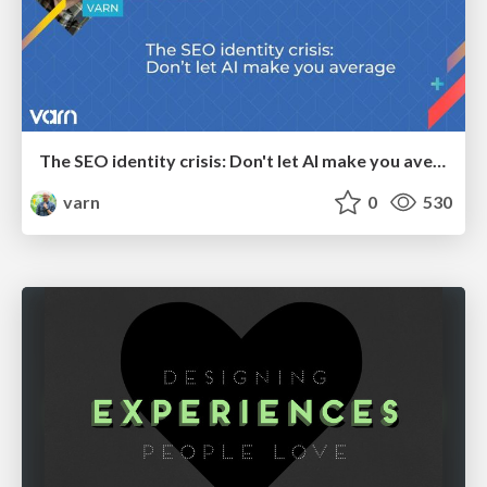
The SEO identity crisis: Don't let AI make you average
varn
0
530