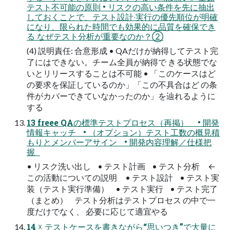
テスト不可能の原則 • リスクの⾼い条件を先に抽出
しておくことで、テスト設計‧実⾏の優先順位が明確
になり、限られた時間でも効果的に品質を確保でき
る なぜテスト分析が重要なのか？②
(4) 説明責任: 合意形成 • QAだけが納得してテスト完
了にはできない。チーム全員が納得で きる状態でな
いとリリースすることは不可能 • 「このケースはど
の要求を保証しているのか」「この不具合はど の条
件がカバーできていなかったのか」を辿れるように
する
13 freee QAの標準テストプロセス（再掲） • 開発
情報キャッチ • （オプション）テスト工数の概見積
もりとメンバーアサイン • 開発内容理解／仕様把
握
• リスク洗い出し • テスト計画 • テスト分析 ←
この活動についての説明 • テスト設計 • テスト実
装（テスト実行準備） • テスト実行 • テスト完了
（まとめ） テスト分析はテストプロセス の中で⼀
度だけでなく、 必要に応じて適宜やる
14 ☓ テストケースを書きながら“思いつき”で⼤量に