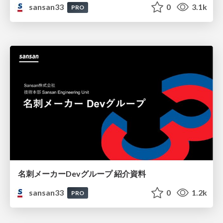
sansan33
0
3.1k
PRO
名刺メーカーDevグループ 紹介資料
sansan33
0
1.2k
PRO