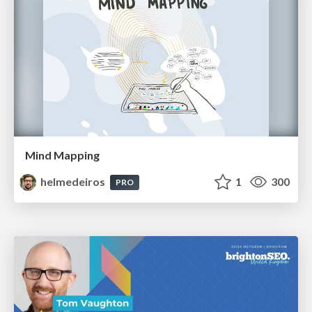
Mind Mapping
helmedeiros
1
300
PRO