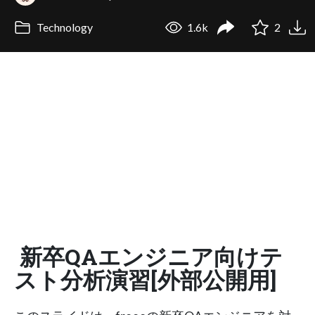
Technology
1.6k
2
新卒QAエンジニア向けテ
スト分析演習[外部公開用]