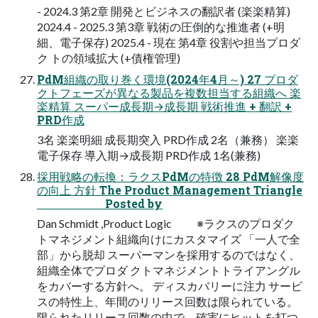
- 2024.3 第2章 開発とビジネスの翻訳者 (楽楽精算)
2024.4 - 2025.3 第3章 戦術の圧倒的な推進者 (+明
細、電子保存) 2025.4 - 現在 第4章 役割や担当プロダ
ク トの領域拡大 (+債権管理)
PdM組織の取り巻く環境(2024年4月～) 27 プロダ
クトフェーズが異なる製品を複数担当する組織へ 楽
楽精算 スーパー成長期→成長期 戦術推進 + 翻訳 +
PRD作成
3名 楽楽明細 成長期突入 PRD作成 2名（兼務） 楽楽
電子保存 導入期→成長期 PRD作成 1名(兼務)
採用戦略の転換：ラクスPdMの特徴 28 PdM解像度
の向上 方針 The Product Management Triangle
Posted by
Dan Schmidt ,Product Logic ※ラクスのプロダク
トマネジメント組織向けにカスタマイズ 「一人で全
部」から脱却 スーパーマンを採用するのではなく、
組織全体でプロダ クトマネジメントトライアングル
をカバーする方針へ。 ディスカバリーに注力 サービ
スの特性上、年間のリリース回数は限られている。
限られたリリース回数の中で、確実にヒットを打つ