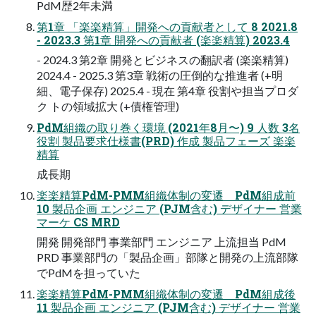
PdM歴2年未満
第1章 「楽楽精算」開発への貢献者として 8 2021.8
- 2023.3 第1章 開発への貢献者 (楽楽精算) 2023.4
- 2024.3 第2章 開発とビジネスの翻訳者 (楽楽精算)
2024.4 - 2025.3 第3章 戦術の圧倒的な推進者 (+明
細、電子保存) 2025.4 - 現在 第4章 役割や担当プロダ
ク トの領域拡大 (+債権管理)
PdM組織の取り巻く環境 (2021年8月〜) 9 人数 3名
役割 製品要求仕様書(PRD) 作成 製品フェーズ 楽楽
精算
成長期
楽楽精算PdM-PMM組織体制の変遷 PdM組成前
10 製品企画 エンジニア (PJM含む) デザイナー 営業
マーケ CS MRD
開発 開発部門 事業部門 エンジニア 上流担当 PdM
PRD 事業部門の「製品企画」部隊と開発の上流部隊
でPdMを担っていた
楽楽精算PdM-PMM組織体制の変遷 PdM組成後
11 製品企画 エンジニア (PJM含む) デザイナー 営業