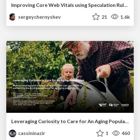
Improving Core Web Vitals using Speculation Rules API
sergeychernyshev
21
1.6k
Leveraging Curiosity to Care for An Aging Population
cassininazir
1
460