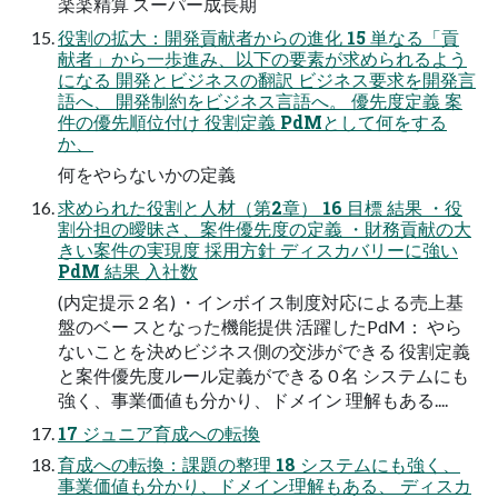
楽楽精算 スーパー成長期
役割の拡大：開発貢献者からの進化 15 単なる「貢
献者」から一歩進み、以下の要素が求められるよう
になる 開発とビジネスの翻訳 ビジネス要求を開発言
語へ、 開発制約をビジネス言語へ。 優先度定義 案
件の優先順位付け 役割定義 PdMとして何をする
か、
何をやらないかの定義
求められた役割と人材（第2章） 16 目標 結果 ・役
割分担の曖昧さ、案件優先度の定義 ・財務貢献の大
きい案件の実現度 採用方針 ディスカバリーに強い
PdM 結果 入社数
(内定提示２名) ・インボイス制度対応による売上基
盤のベー スとなった機能提供 活躍したPdM： やら
ないことを決めビジネス側の交渉ができる 役割定義
と案件優先度ルール定義ができる 0 名 システムにも
強く、事業価値も分かり、ドメイン 理解もある....
17 ジュニア育成への転換
育成への転換：課題の整理 18 システムにも強く、
事業価値も分かり、ドメイン理解もある、 ディスカ