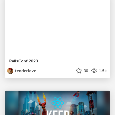
RailsConf 2023
tenderlove
30
1.5k