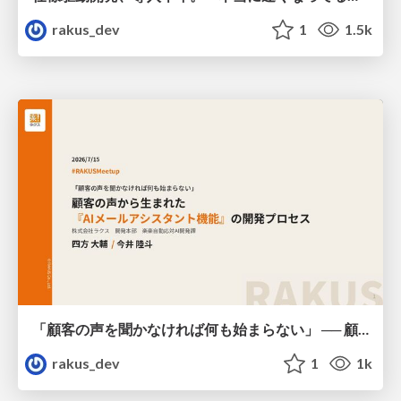
rakus_dev
1
1.5k
「顧客の声を聞かなければ何も始まらない」 ── 顧客の声から生まれた『AI返信補助機能』の開発プロセス / AICon2026_shikata_imai
rakus_dev
1
1k