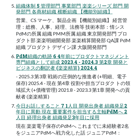
組織体制 5 管理部門 事業部門 楽楽シリーズ 部門 開
発部門 各商材組織 横断組織 【機能別組織】
営業、CS マーケ、製品企画 【機能別組織】 経営管
理：総務、人事、経理、法務等 技術本部：情シス
PdMの所属 組織 PMM所属 組織 東京開発部門 プロ
ダクト部 楽楽明細開発部 楽楽精算開発部 QA課 PdM
組織 プロダクト デザイン課 大阪開発部門
PdM組織の軌跡 6 4年前にプロダクトマネジメント
専門組織として組成 2023.4 - 2024.3 第2章 開発と
ビジネスの翻訳者 (楽楽精算) 2024.4
- 2025.3 第3章 戦術の圧倒的な推進者 (+明細、電子
保存) 2025.4 - 現在 第4章 役割や担当プロダク トの領
域拡大 (+債権管理) 2021.8 - 2023.3 第1章 開発への貢
献者 (楽楽精算)
今日お話しすること 7 1人目 開発出身者 組織発足2
年目に異動 現在 重要案件を担当する主軸PdMへ 2
人目 経理出身者 組織発足3年目に採用
現在 楽楽電子保存のPdMへ これまでに未経験者2名
をジュニアPdMへ戦力化した話 ジュニアPdM：