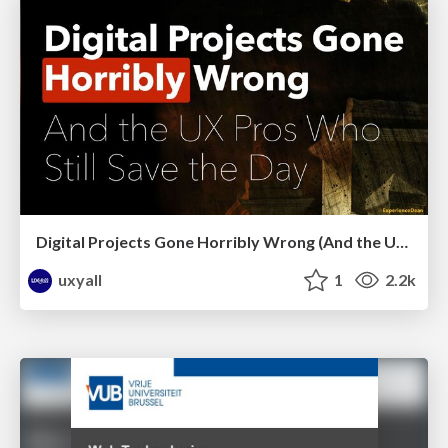
Digital Projects Gone Horribly Wrong (And the UX Pros Who Still Save the Day) - Dean Schuster
uxyall
1
2.2k