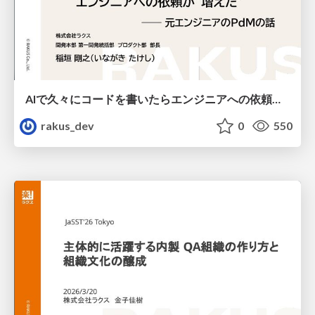
AIで久々にコードを書いたらエンジニアへの依頼が"増えた" ── 元エンジニアのPdMの話 / Using AI to Code Again After a Long Break Increased My Requests to Engineers: Insights from a Former Engineer PdM
rakus_dev
0
550