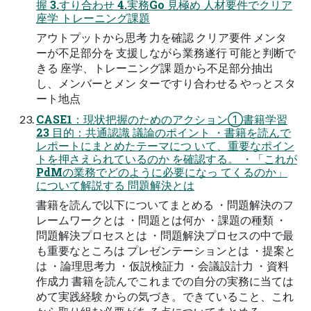
握 3.すり合わせ 4.実務Go 見極め 人材要件でクリア
座学 トレーニング課題
アウトプットから思考 力を確認 クリア要件 メンタ
ーが不足部分を 支援しながら業務遂行 可能と判断で
きる 座学、トレーニング課 題から不足部分抽出
し、メンバーとメン ターですり合わせる やっとスタ
ート地点
CASE1：現状把握のためのアクション①書籍学習
23 目的：共通認識 議論のポイント ・書籍を読んで
レポートにまとめたテーマにつ いて、重要なポイン
トを押さえられているのか を確認する。 ・「これが
PdMの業務でどのように必要になっ てくるのか」
について解説する 問題解決とは
書籍を読んで以下についてまとめる ・問題解決のフ
レームワークとは ・問題とは何か ・課題の種類 ・
問題解決プロセスとは ・問題解決プロセスの中で最
も重要なところは プレゼンテーションとは ・提案と
は ・論理思考力 ・仮説検証力 ・会議設計力 ・資料
作成力 書籍を読んでこれまでの自分の実務に当ては
めて実践経験 からの気づき。できていること、これ