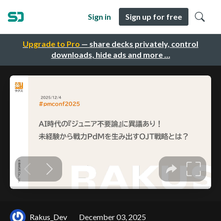
Sign in
Sign up for free
Upgrade to Pro
— share decks privately, control
downloads, hide ads and more …
Rakus_Dev
December 03, 2025