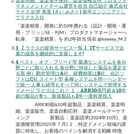
楽楽明細、楽楽電子保存、楽楽債権管理 プロダクト
マネジメントとチーム運営を担当 自己紹介 株式会社
ラクス 紀井 美里 (きい みさと) 新卒エンジニアとし
てラクス入社
「楽楽精算」開発に約10年携わる（設計・開発・運
用・ブ リッジSE・PjM） プロダクトマネージャーへ
転身、「楽楽精算」を 約2年担当 現在 @keeeey_M 2
3 【 ラクスの提供サービス一覧 】 ITサービスで企
業の成長を継続的に支援します!
4 ベスト・オブ・ブリード型 最適なシステムを各分
野ごとに取り入れる 各分野に特化した製品を選定す
る形 例）勤怠管理はA社、経費精算はB社、会計ソ
フトはC社 スイート型 各種システムを同一ベンダー
で統一 人事も経理もすべて同じシステムで管理する
イメージ ラクスはこれ！ １．ARR30億円超＆10年
超の製品が5つ、新規製品も2年一度程度投入
ARR30億&10年超製品：楽楽精算、楽楽明
細、楽楽販売、楽楽自動応対、楽楽メールマーケテ
ィング 新製品 ：楽楽請求(2024年10月)、楽
楽債権管理(2025年７月) ２．特定ドメイン領域の課
題に特化し、お客様のペインを解消する戦略 特徴