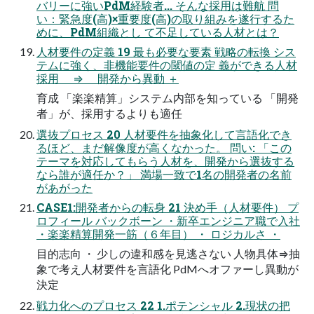
バリーに強いPdM経験者... そんな採用は難航 問
い：緊急度(高)×重要度(高)の取り組みを遂行するた
めに、PdM組織とし て不足している人材とは？
人材要件の定義 19 最も必要な要素 戦略の転換 シス
テムに強く、非機能要件の閾値の定 義ができる人材
採用 ⇒ 開発から異動 ＋
育成 「楽楽精算」システム内部を知っている 「開発
者」が、採用するよりも適任
選抜プロセス 20 人材要件を抽象化して言語化でき
るほど、まだ解像度が高くなかった。 問い: 「この
テーマを対応してもらう人材を、開発から選抜する
なら誰が適任か？」 満場一致で1名の開発者の名前
があがった
CASE1:開発者からの転身 21 決め手（人材要件） プ
ロフィール バックボーン ・新卒エンジニア職で入社
・楽楽精算開発一筋（６年目） ・ ロジカルさ ・
目的志向 ・ 少しの違和感を見逃さない 人物具体⇒抽
象で考え人材要件を言語化 PdMへオファーし異動が
決定
戦力化へのプロセス 22 1.ポテンシャル 2.現状の把