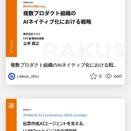
複数プロダクト組織のAIネイティブ化における戦略 / AICon2026_kude
rakus_dev
0
660