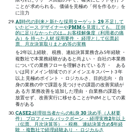
ことが 求められる。 価値を見極め「何を作るか」を
に注力
AI時代の到来と新たな採用ターゲット 29 不足して
いたピース デザイナーやPMMを見渡しても、 圧倒
的に足りなかったのは... お客様解像度（利用者の痛
み）を 持った人材 採用要件 ・ 経理として伝票起
票、月次決算取りまとめ等の実務
を2年以上経験、 税務、連結決算業務含み5年経験 ・
複数社で本業務経験があると尚よい ・ 自社の本業務
についての業務フローを理解されてい る方 ・ ある
いは同ドメイン領域でのドメインエキスパート3 年
以上 見極めポイント ・ ロジカルさ、目的志向 ・ 自
身の業務の中で課題を見つけその課題の改善実績が
あ る方 業務改善を追加した理由 ・自業務の課題を
放置せず、改善実行に移せることがPdM としての素
養がある
CASE2:経理担当者からの転身 30 決め手（人材要
件） プロフィール バックボーン ・経理実務2年以上
（伝票、月次決算等） ・税務、連結決算含め5年経
験 ・複数社で経理経験あり ・ ロジカルさ