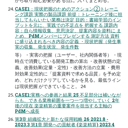
から取り組む必要があ る点についてまとめる。
CASE1：現状把握のためのアクション②トレーニ
ング課題 実際の製品課題 前提：トレーニング後に担
当してもらいたい業務は決定 目的：書籍学習のイン
プットを元に、実践での不足点を 把握する 課題内
容：自ら情報収集、意思決定、提案内容を資料に ま
とめ、PdMメンバーにプレゼンする 測定⽅法 資料
に盛り込まれるべき内容の定義 ・現状把握（発生事
実の収集、発生状況、発生件数
等） ・実害の把握（ユーザー、社内関係者等） ・現
時点で消費している開発工数の算出 ・改善状態の定
義、改善効果(定量・定性) ・改善方法の立案 ・費用
対効果 定性的に「提案資料で求める品質」を予め定
め、どれ だけクリアしているかを見る。最低ライン
は現状把握 ができていること。 24
CASE1:実務への参画と結果 25 不足部分は補いなが
らも、できる業務範囲を一つ一つ増やしていく 2年
後の現在 楽楽精算の重要案件を担当する主軸の
PdMへ成長
第3章 組織拡大と新たな採用戦略 26 2021.8 -
2023.3 第1章 開発への貢献者 (楽楽精算) 2023.4