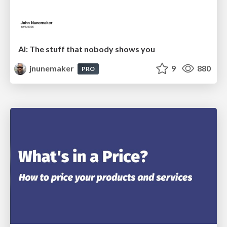
AI: The stuff that nobody shows you
jnunemaker
9
880
PRO