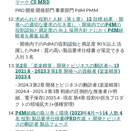
マーケ CS MRD
PRD 開発 開発部門 事業部門 PdM PMM
求められた役割と人材（第１章） 12 目標 結果 ・開
発への適切な要求の引き渡し ・開発内でのPdMの
役割認知と満足度の 向上 採用方針 とにかくPdM経
験者を募集 結果
・開発内でのPdMの役割認知と満足度 90％以上 活
躍したPdM：質の高い製品要求仕様書 が策定できる
入社 1 名
第2章 「楽楽精算」開発とビジネスの翻訳者へ 13
2021.8 - 2023.3 第1章 開発への貢献者 (楽楽精算)
2023.4
- 2024.3 第2章 開発とビジネスの翻訳者 (楽楽精算)
2024.4 - 2025.3 第3章 戦術の圧倒的な推進者 (+明
細、電子保存) 2025.4 - 現在 第4章 役割や担当プロダ
ク トの領域拡大 (+債権管理)
PdM組織の取り巻く環境 (2023年4月〜) 14 人数 4
名 役割 製品要求仕様書(PRD作成 ＋ 開発とビジネ
スの翻訳者 製品フェーズ