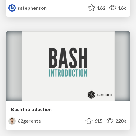
sstephenson
162
16k
Bash Introduction
62gerente
615
220k