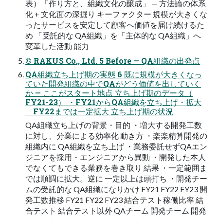
表）「作り方と、組織文化の醸成」 — 方法論の体系
化 + 文化面の深掘り キーファクター 規模が大きくな
ったサービスを安定して顧客へ価値を届け続けるた
め 「受託的な QA組織」を「主体的な QA組織」へ
変革した活動 能力
© RAKUS Co., Ltd. 5 Before — QA組織の出発点
QA組織⽴ち上げ期の実態 6 既に規模が大きくなっ
ていた開発組織の中でQAがどう価値を出していく
か — ここがスタート地点 立ち上げ期のデータ（
FY21-23） ・FY21からQA組織を立ち上げ・拡大
FY22までは一定拡大 立ち上げ期の状況
QA組織立ち上げの背景・目的 ・増大する開発工数
に対し、分業による効率化 動き方 ・楽楽精算開発の
組織内に QA組織を立ち上げ ・業務委託せずQAエン
ジニアを採用・エンジニアから異動 ・開発した本人
でなくてもできる業務を巻き取り 結果 ・一定範囲ま
では順調に拡大。逆に 一定以上は頭打ち ・開発チー
ムの受託的な QA組織になりかけ FY21 FY22 FY23 開
発工数推移 FY21 FY22 FY23 結合テスト稼働比率 結
合テスト 結合テスト以外 QAチーム 開発チーム 開発