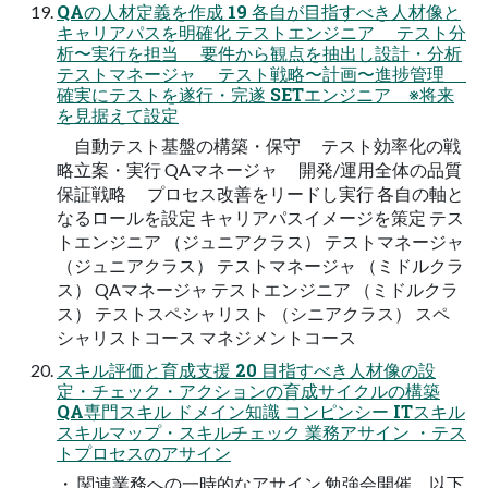
QAの⼈材定義を作成 19 各自が目指すべき人材像と
キャリアパスを明確化 テストエンジニア テスト分
析〜実行を担当 要件から観点を抽出し設計・分析
テストマネージャ テスト戦略〜計画〜進捗管理
確実にテストを遂行・完遂 SETエンジニア ※将来
を見据えて設定
自動テスト基盤の構築・保守 テスト効率化の戦
略立案・実行 QAマネージャ 開発/運用全体の品質
保証戦略 プロセス改善をリードし実行 各自の軸と
なるロールを設定 キャリアパスイメージを策定 テス
トエンジニア （ジュニアクラス） テストマネージャ
（ジュニアクラス） テストマネージャ （ミドルクラ
ス） QAマネージャ テストエンジニア （ミドルクラ
ス） テストスペシャリスト （シニアクラス） スペ
シャリストコース マネジメントコース
スキル評価と育成⽀援 20 目指すべき人材像の設
定・チェック・アクションの育成サイクルの構築
QA専門スキル ドメイン知識 コンピンシー ITスキル
スキルマップ・スキルチェック 業務アサイン ・テス
トプロセスのアサイン
・ 関連業務への一時的なアサイン 勉強会開催 以下