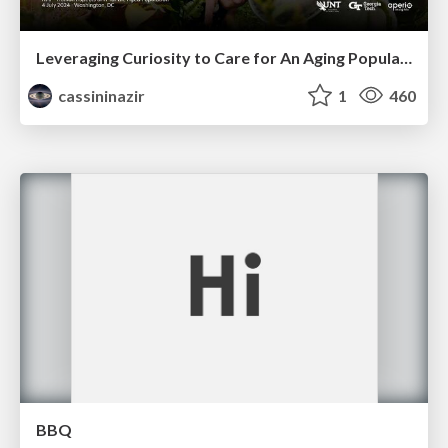
Leveraging Curiosity to Care for An Aging Population
cassininazir
1
460
BBQ