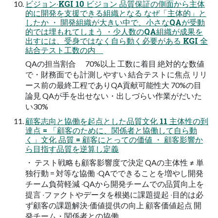
ビジョン‧KGI 10 ビジョン 品質保証の側面から主体
的に開発を支援できる組織となる なぜ「主体的」と
したか ・ 開発組織が大きい中で、小さなQAが受動
的では埋もれてしまう ・少人数のQA組織が成果を
出すには、受身ではなく自ら動く必要がある KGI 全
結合テスト工数の内
QAの担当割合 70%以上 工数に着目 絶対的な数値
で・財務面でも計測しやすい 結合テストに焦点 リリ
ース前の最終工程でありQA貢献可能性大 70%の目
論見 QAが手を出せない・出しづらい作業がだいた
い30%
顧客志向と協働を起点とした品質⽂化 11 主体性の到
達点 = 「顧客のために、関係者と協働して自ら動
く」文化 品質 = 顧客にとっての価値 ・ 顧客影響か
ら目指す品質を逆算し定義
・ テスト戦略も顧客影響度で決定 QAの主体性 ≠ 単
独⾏動 = 対等な協働 ‧QAでできることを増やし開発
チーム負荷軽減 ‧QAから開発チームでの品質向上を
提⾔ ‧ファクトやデータを根拠に課題提起 ‧⽬的は必
ず顧客の課題解決‧価値提供の向上 顧客価値起点 開
発チーム・関係者との協働