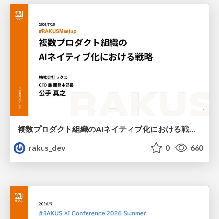
複数プロダクト組織のAIネイティブ化における戦略 / AICon2026_kude
rakus_dev
0
660