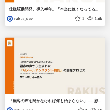
仕様駆動開発、導入半年。「本当に速くなってるの?」にデータで答える / AICon2026_hirakawa
rakus_dev
1
1.6k
「顧客の声を聞かなければ何も始まらない」 ── 顧客の声から生まれた『AI返信補助機能』の開発プロセス / AICon2026_shikata_imai
rakus_dev
1
1k