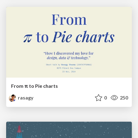
From π to Pie charts
rasagy
0
250