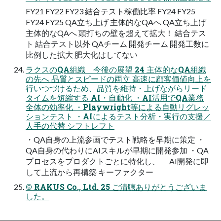
FY21 FY22 FY23 結合テスト稼働比率 FY24 FY25
FY24 FY25 QA立ち上げ 主体的なQAへ QA立ち上げ
主体的なQAへ 頭打ちの壁を超えて拡大！ 結合テス
ト 結合テスト以外 QAチーム 開発チーム 開発工数に
比例した拡大 肥大化はしてない
ラクスのQA組織 今後の展望 24 主体的なQA組織
の先へ 品質とスピードの両立 高速に顧客価値向上を
行いつづけるため、品質を維持・上げながらリード
タイムを短縮する AI・自動化 ・AI活用でQA業務
全体の効率化 ・Playwright等による自動リグレッ
ションテスト ・AIによるテスト分析・実行の支援／
人手の代替 シフトレフト
・QA自身の上流参画でテスト戦略を早期に策定 ・
QA自身の代わりにAIスキルが早期に開発参加 ・QA
プロセスをプロダクトごとに特化し、 AI開発に即
して上流から再構築 キーファクター
© RAKUS Co., Ltd. 25 ご清聴ありがとうございま
した。