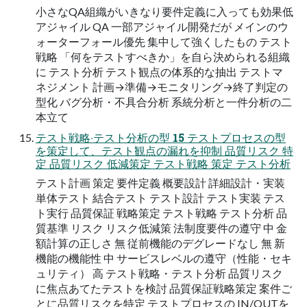
小さなQA組織がいきなり要件定義に入っても効果低
アジャイル QA 一部アジャイル開発だが メインのウ
ォーターフォール優先 集中して強くしたもの テスト
戦略 「何をテストすべきか」を自ら決められる組織
に テスト分析 テスト観点の体系的な抽出 テストマ
ネジメント 計画→準備→モニタリング→終了判定の
型化 バグ分析・不具合分析 系統分析と一件分析の二
本立て
テスト戦略‧テスト分析の型 15 テストプロセスの型
を策定して、テスト観点の漏れを抑制 品質リスク 特
定 品質リスク 低減策定 テスト戦略 策定 テスト分析
テスト計画 策定 要件定義 概要設計 詳細設計・実装
単体テスト 結合テスト テスト設計 テスト実装 テス
ト実行 品質保証 戦略策定 テスト戦略 テスト分析 品
質基準 リスク リスク低減策 法制度要件の遵守 中 金
額計算の正しさ 無 従前機能のデグレードなし 無 新
機能の機能性 中 サービスレベルの遵守（性能・セキ
ュリティ） 高 テスト戦略・テスト分析 品質リスク
に焦点あてたテストを検討 品質保証戦略策定 案件ご
とに品質リスクを特定 テストプロセスの IN/OUTを