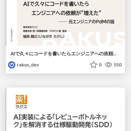
AIで久々にコードを書いたらエンジニアへの依頼が"増えた" ── 元エンジニアのPdMの話 / Using AI to Code Again After a Long Break Increased My Requests to Engineers: Insights from a Former Engineer PdM
rakus_dev
0
550