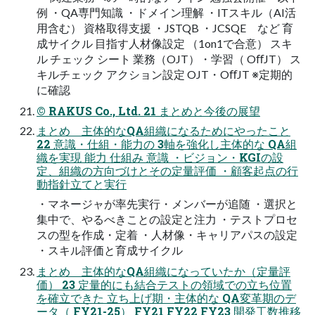
例 ・QA専門知識 ・ドメイン理解 ・ITスキル（AI活
用含む） 資格取得支援 ・JSTQB ・JCSQE など 育
成サイクル 目指す人材像設定 （1on1で合意） スキ
ル チェック シート 業務（OJT）・学習（ OﬀJT） ス
キルチェック アクション設定 OJT・OﬀJT ※定期的
に確認
© RAKUS Co., Ltd. 21 まとめと今後の展望
まとめ 主体的なQA組織になるためにやったこと
22 意識・仕組・能力の 3軸を強化し主体的な QA組
織を実現 能力 仕組み 意識 ・ビジョン・KGIの設
定、組織の方向づけとその定量評価 ・顧客起点の行
動指針立てと実行
・マネージャが率先実行・メンバーが追随 ・選択と
集中で、やるべきことの設定と注力 ・テストプロセ
スの型を作成・定着 ・人材像・キャリアパスの設定
・スキル評価と育成サイクル
まとめ 主体的なQA組織になっていたか（定量評
価） 23 定量的にも結合テストの領域での立ち位置
を確立できた 立ち上げ期・主体的な QA変革期のデ
ータ（ FY21-25） FY21 FY22 FY23 開発工数推移