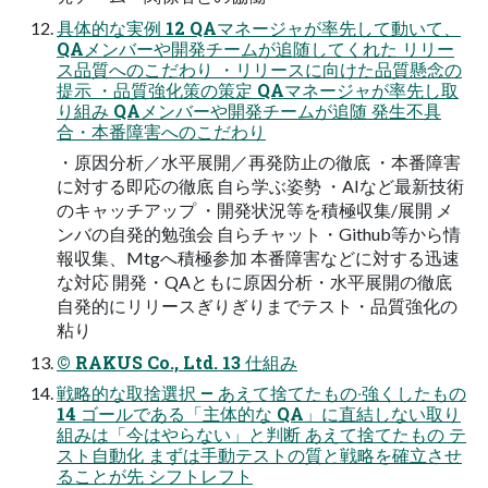
具体的な実例 12 QAマネージャが率先して動いて、
QAメンバーや開発チームが追随してくれた リリー
ス品質へのこだわり ・リリースに向けた品質懸念の
提示 ・品質強化策の策定 QAマネージャが率先し取
り組み QAメンバーや開発チームが追随 発生不具
合・本番障害へのこだわり
・原因分析／水平展開／再発防止の徹底 ・本番障害
に対する即応の徹底 自ら学ぶ姿勢 ・AIなど最新技術
のキャッチアップ ・開発状況等を積極収集/展開 メ
ンバの自発的勉強会 自らチャット・Github等から情
報収集、Mtgへ積極参加 本番障害などに対する迅速
な対応 開発・QAともに原因分析・水平展開の徹底
自発的にリリースぎりぎりまでテスト・品質強化の
粘り
© RAKUS Co., Ltd. 13 仕組み
戦略的な取捨選択 — あえて捨てたもの‧強くしたもの
14 ゴールである「主体的な QA」に直結しない取り
組みは「今はやらない」と判断 あえて捨てたもの テ
スト自動化 まずは手動テストの質と戦略を確立させ
ることが先 シフトレフト