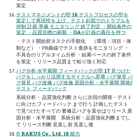
策定
テストマネジメントの型 16 テストプロセスの型を
策定して再現性を上げ、テスト起因でのトラブルを
抑制 計画 準備 モニタリング 終了判定 ・開始条件の
策定 ・品質目標の刷新 ・QAが計画の責任を持つ
・テスト開始前タスクの手順化 （環境・項目・体
制など） ・PB曲線でテスト進捗をモニタリング ・
不具合のリアルタイム分析 ・結果ベースの終了条件
を策定 ・リリース品質まで粘り強く対応
バグ分析‧⽔平展開‧フィードバックの型 17 見つけた
バグをしっかり活用するサイクルへ昇華 バグ発見 バ
グ発見 バグ改修 バグ改修 原因分析・水平展開 開発/
テスト フィードバック
系統分析・ 品質強化判断 さらに次回の開発・テスト
に向 けたフィードバック まで行う 計画したテスト
で見つけたすべての 要修正バグを直せばリリース 原
因分析・水平展開 系統分析・品質強化判断までし
て リリース判断 見直し前 見直し後
© RAKUS Co., Ltd. 18 能⼒