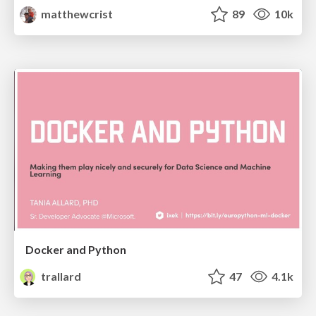
matthewcrist
89
10k
Docker and Python
trallard
47
4.1k