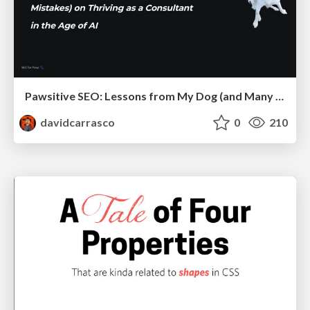
Pawsitive SEO: Lessons from My Dog (and Many Mistakes) on Thriving as a Consultant in the Age of AI
davidcarrasco
0
210