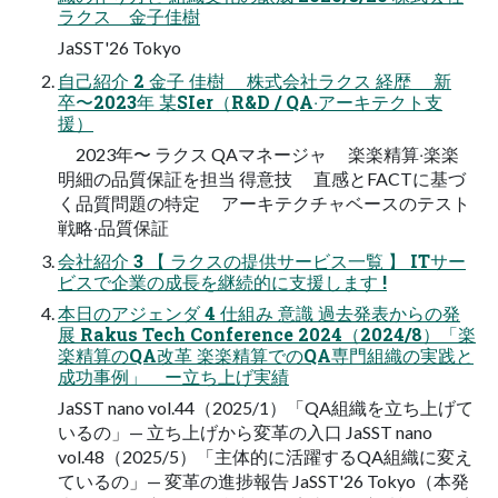
ラクス 金子佳樹
JaSST'26 Tokyo
⾃⼰紹介 2 ⾦⼦ 佳樹 株式会社ラクス 経歴 新
卒〜2023年 某SIer（R&D / QA‧アーキテクト⽀
援）
2023年〜 ラクス QAマネージャ 楽楽精算‧楽楽
明細の品質保証を担当 得意技 直感とFACTに基づ
く品質問題の特定 アーキテクチャベースのテスト
戦略‧品質保証
会社紹介 3 【 ラクスの提供サービス一覧 】 ITサー
ビスで企業の成長を継続的に支援します !
本⽇のアジェンダ 4 仕組み 意識 過去発表からの発
展 Rakus Tech Conference 2024（2024/8）「楽
楽精算のQA改革 楽楽精算でのQA専門組織の実践と
成功事例」 ー立ち上げ実績
JaSST nano vol.44（2025/1）「QA組織を立ち上げて
いるの」— 立ち上げから変革の入口 JaSST nano
vol.48（2025/5）「主体的に活躍するQA組織に変え
ているの」— 変革の進捗報告 JaSST'26 Tokyo（本発