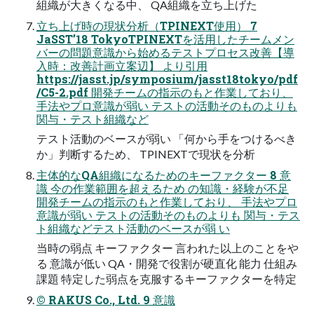
組織が大きくなる中、 QA組織を立ち上げた
⽴ち上げ時の現状分析（TPINEXT使⽤） 7
JaSST’18 TokyoTPINEXTを活用したチームメン
バーの問題意識から始めるテストプロセス改善【導
入時：改善計画立案辺】 より引用
https://jasst.jp/symposium/jasst18tokyo/pdf
/C5-2.pdf 開発チームの指示のもと作業しており、
手法やプロ意識が弱い テストの活動そのものよりも
関与・テスト組織など
テスト活動のベースが弱い 「何から手をつけるべき
か」判断するため、 TPINEXTで現状を分析
主体的なQA組織になるためのキーファクター 8 意
識 今の作業範囲を超えるため の知識・経験が不足
開発チームの指示のもと作業しており、 手法やプロ
意識が弱い テストの活動そのものよりも 関与・テス
ト組織などテスト活動のベースが弱 い
当時の弱点 キーファクター 言われた以上のことをや
る 意識が低い QA・開発で役割が硬直化 能力 仕組み
課題 特定した弱点を克服するキーファクターを特定
© RAKUS Co., Ltd. 9 意識