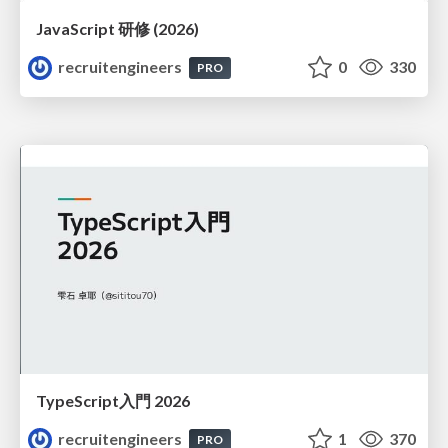
JavaScript 研修 (2026)
recruitengineers
0
330
PRO
TypeScript入門 2026
recruitengineers
1
370
PRO