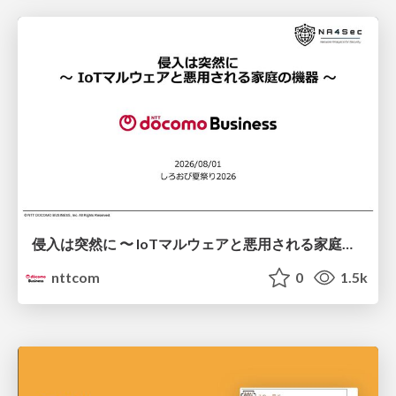
侵入は突然に 〜 IoTマルウェアと悪用される家庭の機器 ～ / When Intrusion Strikes: IoT Malware and the Abuse of Home Devices
nttcom
0
1.5k