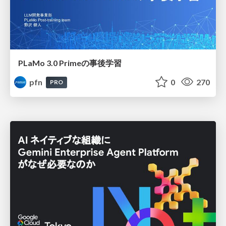
PLaMo 3.0 Primeの事後学習
pfn
0
270
PRO