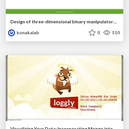
Design of three-dimensional binary manipulators for pick-and-place task avoiding obstacles (IECON2024)
konakalab
0
510
Visualizing Your Data: Incorporating Mongo into Loggly Infrastructure