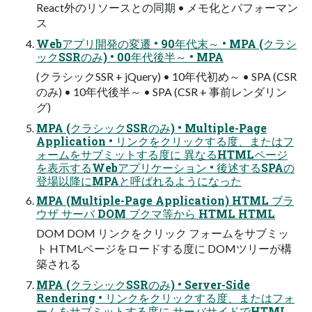
React外のリソースとの同期 • メモ化とパフォーマン
ス
Webアプリ開発の変遷 • 90年代末～ • MPA (クラシ
ックSSRのみ) • 00年代後半～ • MPA
(クラシックSSR + jQuery) • 10年代初め～ • SPA (CSR
のみ) • 10年代後半～ • SPA (CSR + 事前レンダリン
グ)
MPA (クラシックSSRのみ) • Multiple-Page
Application • リンクをクリックする度、またはフ
ォームをサブミットする度に 異なるHTMLページ
を表示するWebアプリケーション • 後述するSPAの
登場以降にMPAと呼ばれるようになった
MPA (Multiple-Page Application) HTML ブラ
ウザ サーバ DOM ブクマ等から HTML HTML
DOM DOM リンクをクリック フォームをサブミッ
ト HTMLページをロードする度に DOMツリーが構
築される
MPA (クラシックSSRのみ) • Server-Side
Rendering • リンクをクリックする度、またはフォ
ームをサブミットする度に サーバサイドでHTML