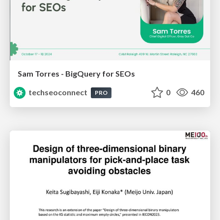
Sam Torres - BigQuery for SEOs
techseoconnect
0
460
PRO