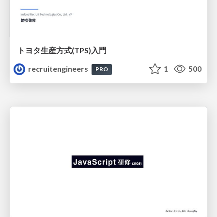
トヨタ⽣産⽅式(TPS)⼊⾨
recruitengineers
1
500
PRO