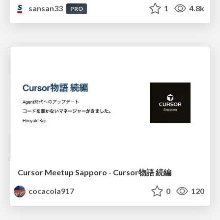
sansan33
1
4.8k
PRO
Cursor Meetup Sapporo - Cursor物語 続編
cocacola917
0
120