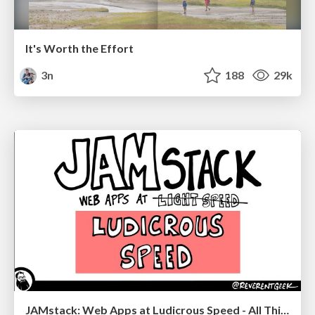
It's Worth the Effort
3n
188
29k
JAMstack: Web Apps at Ludicrous Speed - All Things Open 2022