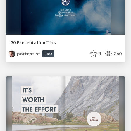
30 Presentation Tips
portentint
1
360
PRO