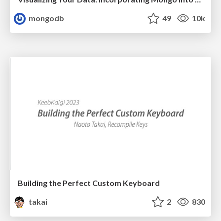
mongodb
49
10k
Building the Perfect Custom Keyboard
takai
2
830