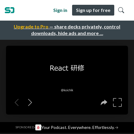
Sign in
Sign up for free
Upgrade to Pro
— share decks privately, control
downloads, hide ads and more …
·
Your Podcast. Everywhere. Effortlessly.
→
SPONSORED