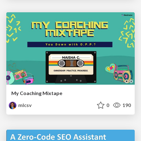
My Coaching Mixtape
mlcsv
0
190