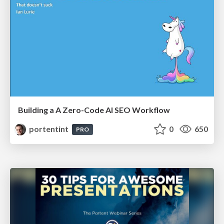
Building a A Zero-Code AI SEO Workflow
portentint
0
650
PRO