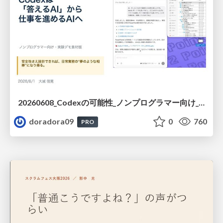
20260608_Codexの可能性_ノンプログラマー向け_大城追記
doradora09
0
760
PRO