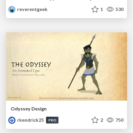
reverentgeek
1
530
Odyssey Design
rkendrick25
2
750
PRO