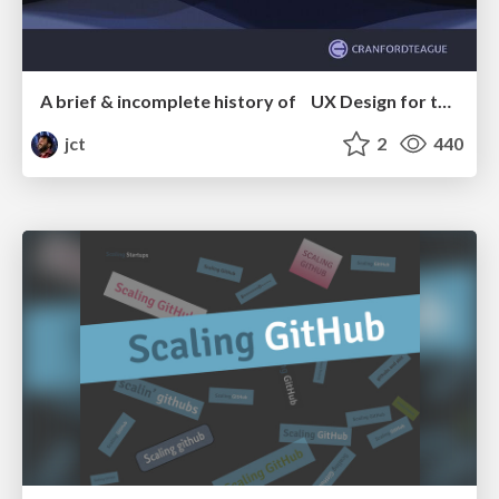
A brief & incomplete history of UX Design for the World Wide Web: 1989–2019
jct
2
440