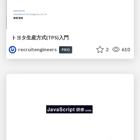
トヨタ⽣産⽅式(TPS)⼊⾨
recruitengineers
2
610
PRO