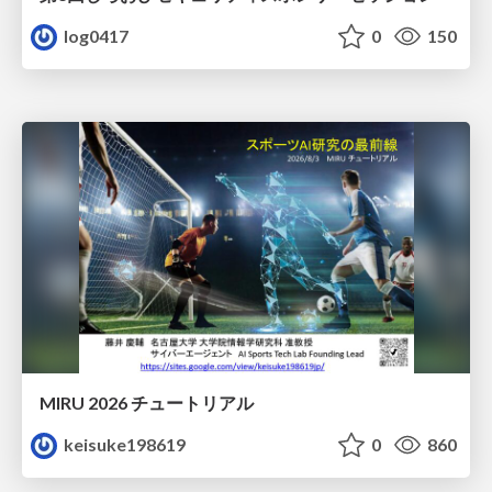
log0417
0
150
MIRU 2026 チュートリアル
keisuke198619
0
860