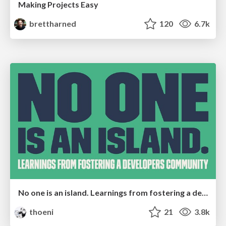
Making Projects Easy
brettharned
120
6.7k
No one is an island. Learnings from fostering a developers community.
thoeni
21
3.8k