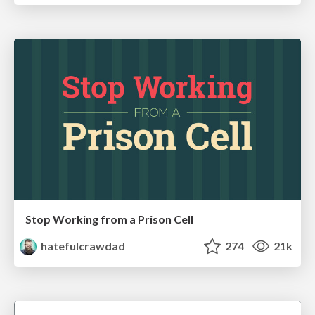
Stop Working from a Prison Cell
hatefulcrawdad
274
21k