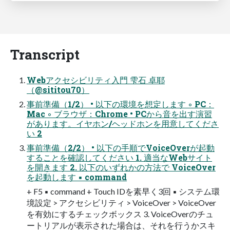
Transcript
Webアクセシビリティ入門 雫石 卓耶
（@sititou70）
事前準備（1/2） • 以下の環境を想定します ◦ PC：
Mac ◦ ブラウザ：Chrome • PCから音を出す演習
があります。イヤホン/ヘッドホンを用意してくださ
い 2
事前準備（2/2） • 以下の手順でVoiceOverが起動
することを確認してください 1. 適当なWebサイト
を開きます 2. 以下のいずれかの方法で VoiceOver
を起動します ▪ command
+ F5 ▪ command + Touch IDを素早く3回 ▪ システム環
境設定 > アクセシビリティ > VoiceOver > VoiceOver
を有効にするチェックボックス 3. VoiceOverのチュ
ートリアルが表示された場合は、それを行うかスキ