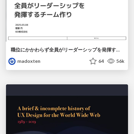
職位にかかわらず全員がリーダーシップを発揮するチーム作り / Building a team where everyone can demonstrate leadership regardless of position
madoxten
64
56k