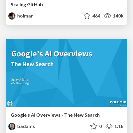
Scaling GitHub
holman
464
140k
Google's AI Overviews - The New Search
badams
0
1.1k