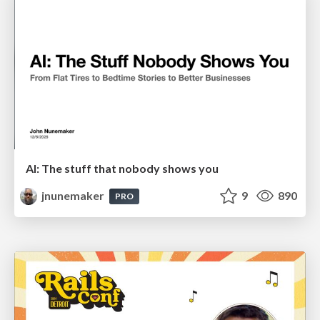
AI: The stuff that nobody shows you
jnunemaker
9
890
PRO