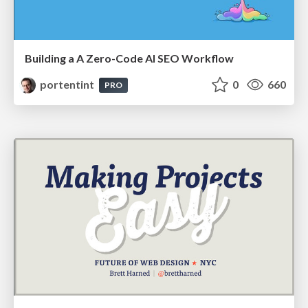
Building a A Zero-Code AI SEO Workflow
portentint
0
660
PRO