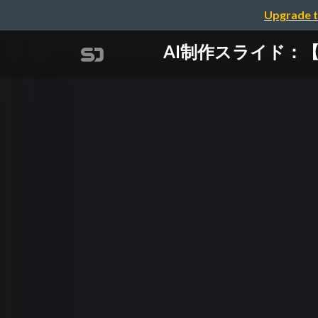
Upgrade t
AI制作スライド：