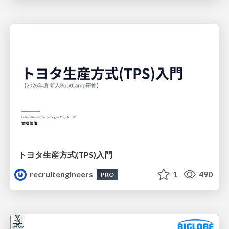
トヨタ⽣産⽅式(TPS)⼊⾨
recruitengineers
1
490
PRO