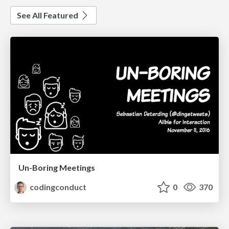
See All Featured
Un-Boring Meetings
codingconduct
0
370