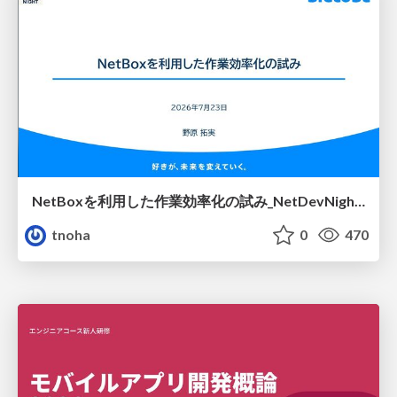
NetBoxを利用した作業効率化の試み_NetDevNight4
tnoha
0
470