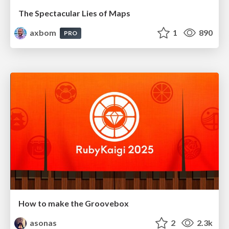
The Spectacular Lies of Maps
axbom
1
890
PRO
How to make the Groovebox
asonas
2
2.3k