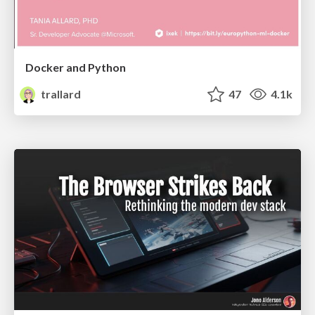
Docker and Python
trallard
47
4.1k