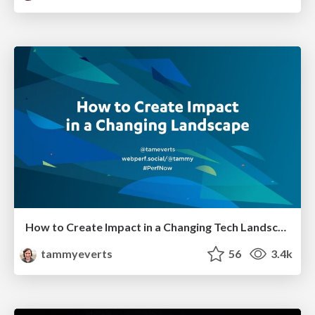
How to Create Impact in a Changing Tech Landscape [PerfNow 2023]
tammyeverts
56
3.4k