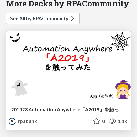
More Decks by RPACommunity
See All by RPACommunity
201023 Automation Anywhere「A2019」を触ってみた Ayy
rpabank
0
1.1k