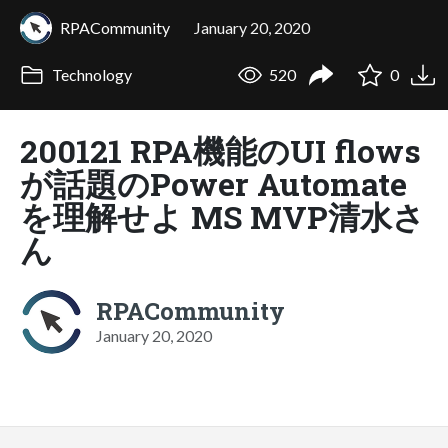
RPACommunity
January 20, 2020
Technology
520
0
200121 RPA機能のUI flows
が話題のPower Automate
を理解せよ MS MVP清水さ
ん
RPACommunity
January 20, 2020