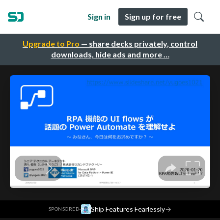
Sign in
Sign up for free
Upgrade to Pro
— share decks privately, control
downloads, hide ads and more …
·
Ship Features Fearlessly
→
SPONSORED