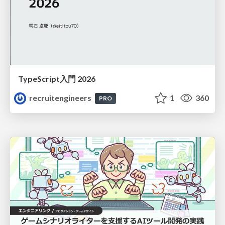
TypeScript入門 2026
recruitengineers
1
360
PRO