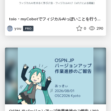
toio・myCobotでフィジカルAIっぽいことを行うための検討（とりあえず調査） / フィジカルAI LT（IoTLTによる開催）
you
0
290
PRO
OSPN.JPバージョンアップ作業進捗のご報告 / 20260801-osc26kyoto