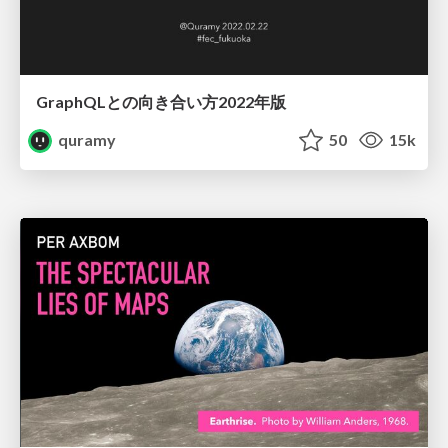
GraphQLとの向き合い方2022年版
quramy
50
15k