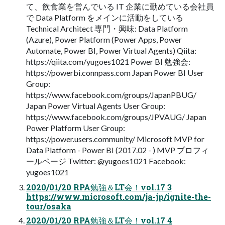
て、飲食業を営んでいる IT 企業に勤めている会社員
で Data Platform をメインに活動をしている
Technical Architect 専門・興味: Data Platform
(Azure), Power Platform (Power Apps, Power
Automate, Power BI, Power Virtual Agents) Qiita:
https://qiita.com/yugoes1021 Power BI 勉強会:
https://powerbi.connpass.com Japan Power BI User
Group:
https://www.facebook.com/groups/JapanPBUG/
Japan Power Virtual Agents User Group:
https://www.facebook.com/groups/JPVAUG/ Japan
Power Platform User Group:
https://power.users.community/ Microsoft MVP for
Data Platform - Power BI (2017.02 - ) MVP プロフィ
ールページ Twitter: @yugoes1021 Facebook:
yugoes1021
2020/01/20 RPA勉強＆LT会！vol.17 3
https://www.microsoft.com/ja-jp/ignite-the-
tour/osaka
2020/01/20 RPA勉強＆LT会！vol.17 4