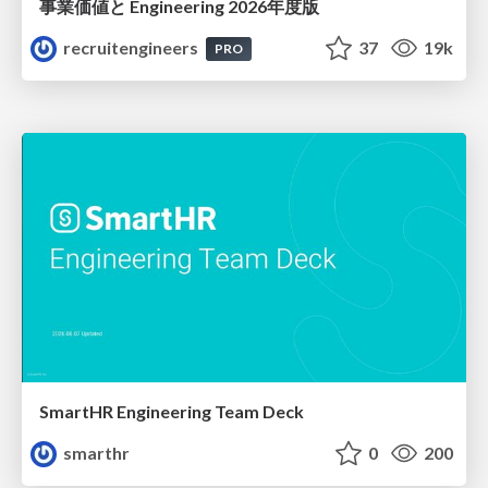
事業価値と Engineering 2026年度版
recruitengineers
37
19k
PRO
SmartHR Engineering Team Deck
smarthr
0
200