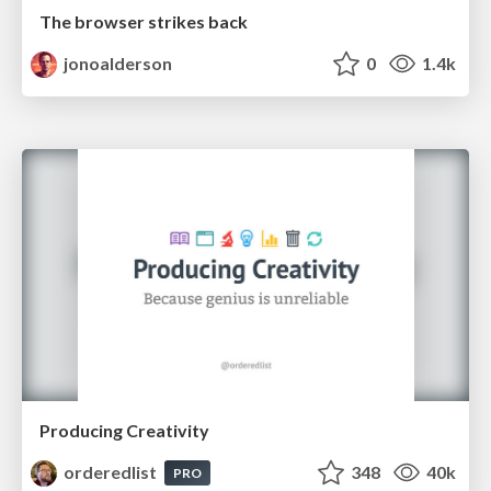
The browser strikes back
jonoalderson
0
1.4k
Producing Creativity
orderedlist
348
40k
PRO