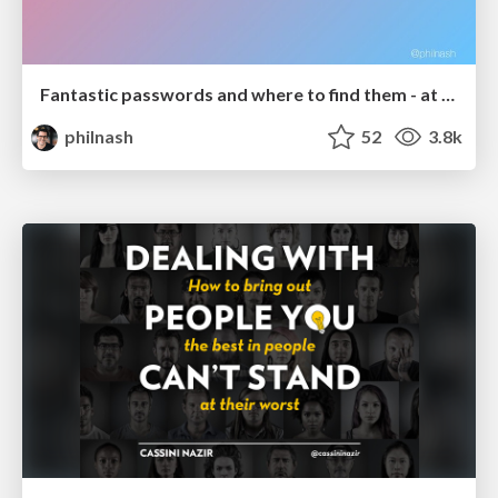
Fantastic passwords and where to find them - at NoRuKo
philnash
52
3.8k