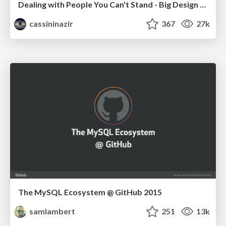
Dealing with People You Can't Stand - Big Design 2015
cassininazir
367
27k
The MySQL Ecosystem @ GitHub 2015
samlambert
251
13k