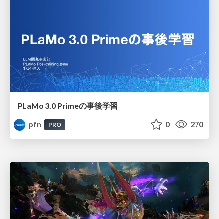
PLaMo 3.0 Primeの事後学習
pfn
0
270
PRO