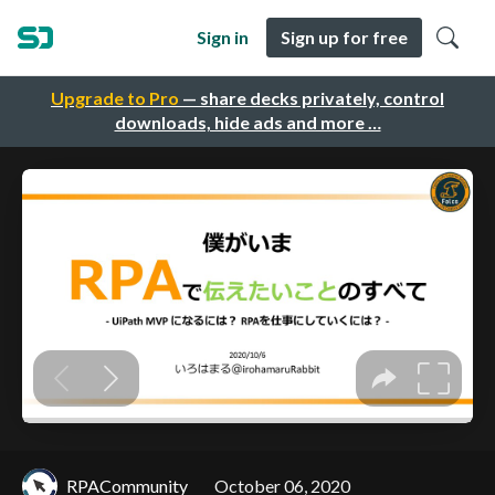
Sign in
Sign up for free
Upgrade to Pro
— share decks privately, control
downloads, hide ads and more …
RPACommunity
October 06, 2020