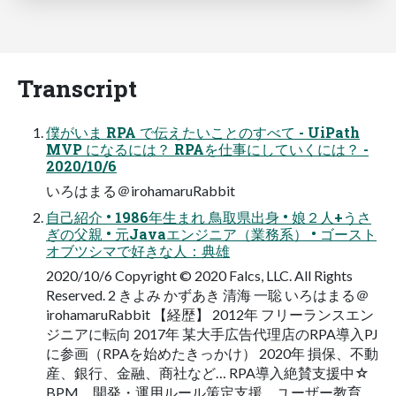
Transcript
僕がいま RPA で伝えたいことのすべて - UiPath
MVP になるには？ RPAを仕事にしていくには？ -
2020/10/6
いろはまる＠irohamaruRabbit
自己紹介 • 1986年生まれ 鳥取県出身 • 娘２人+うさ
ぎの父親 • 元Javaエンジニア（業務系） • ゴースト
オブツシマで好きな人：典雄
2020/10/6 Copyright © 2020 Falcs, LLC. All Rights
Reserved. 2 きよみ かずあき 清海 一聡 いろはまる＠
irohamaruRabbit 【経歴】 2012年 フリーランスエン
ジニアに転向 2017年 某大手広告代理店のRPA導入PJ
に参画（RPAを始めたきっかけ） 2020年 損保、不動
産、銀行、金融、商社など… RPA導入絶賛支援中☆
BPM、開発・運用ルール策定支援、ユーザー教育、