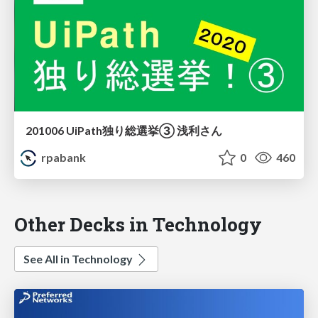
201006 UiPath独り総選挙③ 浅利さん
rpabank
0
460
Other Decks in Technology
See All in Technology