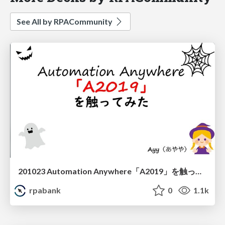
See All by RPACommunity
201023 Automation Anywhere「A2019」を触ってみた Ayy
rpabank
0
1.1k