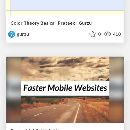
Color Theory Basics | Prateek | Gurzu
gurzu
0
410