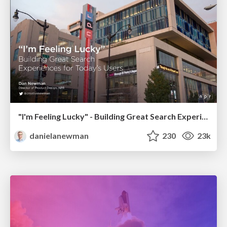
"I'm Feeling Lucky" - Building Great Search Experiences for Today's Users (#IAC19)
danielanewman
230
23k