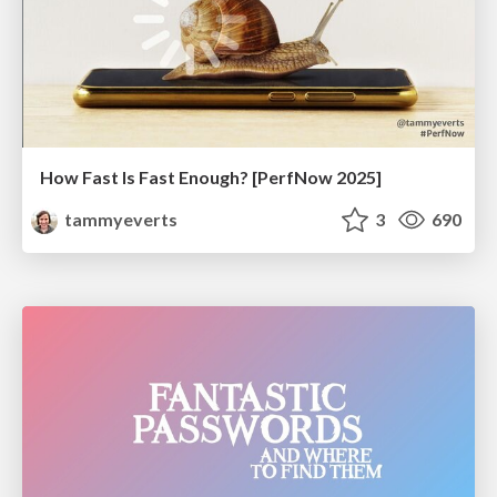
How Fast Is Fast Enough? [PerfNow 2025]
tammyeverts
3
690