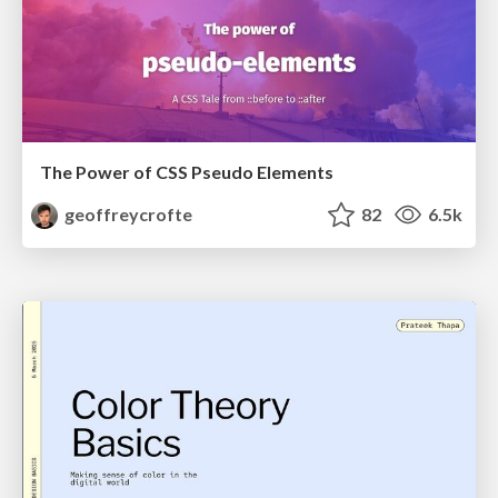
The Power of CSS Pseudo Elements
geoffreycrofte
82
6.5k