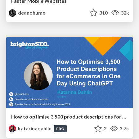
Faster Mobile Websites
deanohume
310
32k
How to optimise 3,500 product descriptions for ecommerce in one day using ChatGPT
katarinadahlin
2
3.7k
PRO