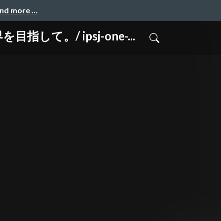
and more …
/ ipsj-one-...