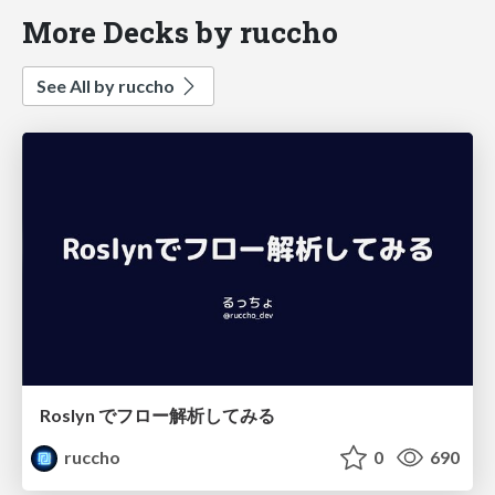
More Decks by ruccho
See All by ruccho
Roslyn でフロー解析してみる
ruccho
0
690