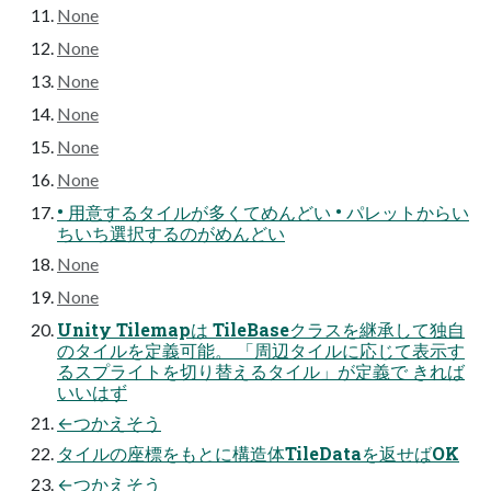
None
None
None
None
None
None
• 用意するタイルが多くてめんどい • パレットからい
ちいち選択するのがめんどい
None
None
Unity Tilemapは TileBaseクラスを継承して独自
のタイルを定義可能。 「周辺タイルに応じて表示す
るスプライトを切り替えるタイル」が定義で きれば
いいはず
←つかえそう
タイルの座標をもとに構造体TileDataを返せばOK
←つかえそう