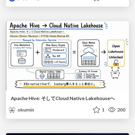
Apache Hive: そしてCloud Native Lakehouseへ
okumin
1
200