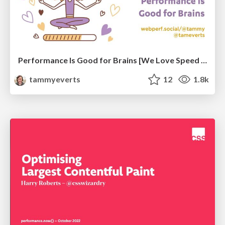
Performance Is Good for Brains [We Love Speed 2024]
tammyeverts
12
1.8k