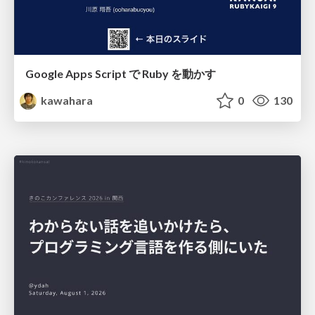
Google Apps Script で Ruby を動かす
kawahara
0
130