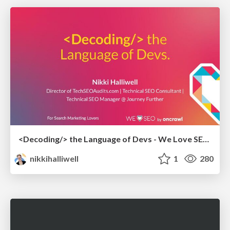
<Decoding/> the Language of Devs - We Love SEO 2024
nikkihalliwell
1
280