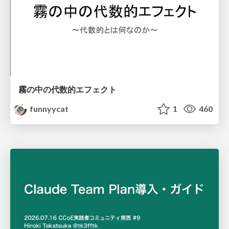
霧の中の代数的エフェクト
funnyycat
1
460