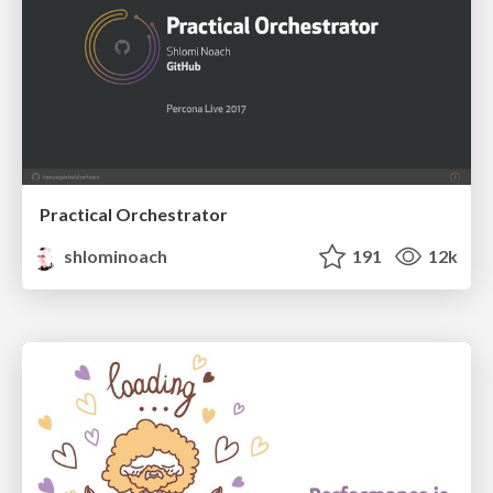
Practical Orchestrator
shlominoach
191
12k