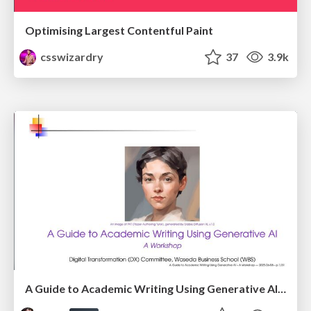
Optimising Largest Contentful Paint
csswizardry
37
3.9k
A Guide to Academic Writing Using Generative AI - A Workshop