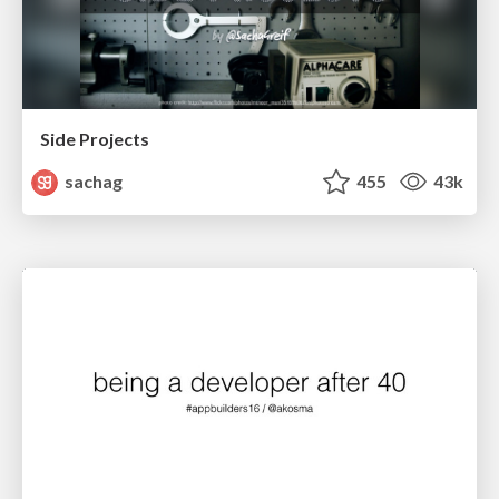
Side Projects
sachag
455
43k