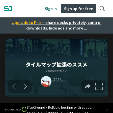
Sign in
Sign up for free
Upgrade to Pro
— share decks privately, control
downloads, hide ads and more …
SiteGround - Reliable hosting with speed,
·
→
SPONSORED
security, and support you can count on.