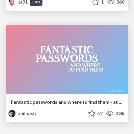
ks91
1
360
PRO
Fantastic passwords and where to find them - at NoRuKo
philnash
52
3.8k