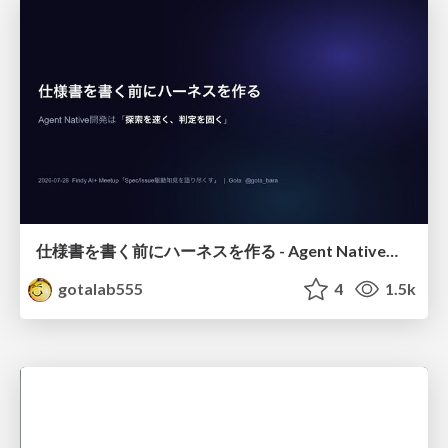
仕様書を書く前にハーネスを作る - Agent Native開発は「探索を速く、判定を固く」
gotalab555
4
1.5k