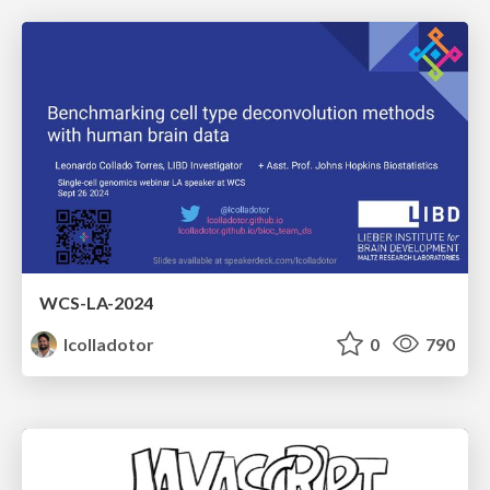
WCS-LA-2024
lcolladotor
0
790