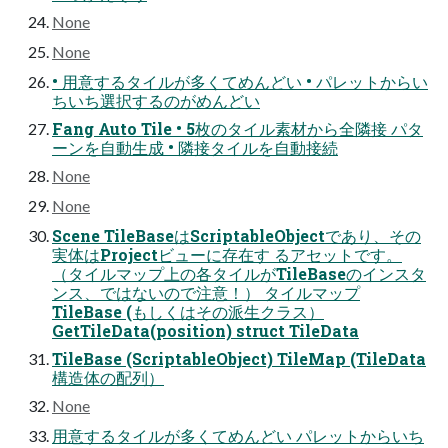
None
None
• 用意するタイルが多くてめんどい • パレットからい
ちいち選択するのがめんどい
Fang Auto Tile • 5枚のタイル素材から全隣接 パタ
ーンを自動生成 • 隣接タイルを自動接続
None
None
Scene TileBaseはScriptableObjectであり、その
実体はProjectビューに存在す るアセットです。
（タイルマップ上の各タイルがTileBaseのインスタ
ンス、ではないので注意！） タイルマップ
TileBase (もしくはその派生クラス）
GetTileData(position) struct TileData
TileBase (ScriptableObject) TileMap (TileData
構造体の配列）
None
用意するタイルが多くてめんどい パレットからいち