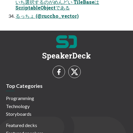
いち選択するのがめんどい TileBaseは
ScriptableObjectである
るっちょ (@ruccho_vector)
SpeakerDeck
Top Categories
Programming
Technology
Storyboards
Featured decks