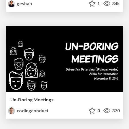
geshan
1
34k
Un-Boring Meetings
codingconduct
0
370