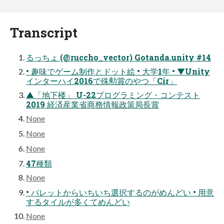
Transcript
るっちょ (@ruccho_vector) Gotanda.unity #14
• 趣味でゲーム制作とドット絵 • 大学1年 • ▼Unity
インターハイ2016で殊勲賞のやつ「Cir」
▲「地下楼」 U-22プログラミング・コンテスト
2019 経済産業省商務情報政策局長賞
None
None
None
47種類
None
• パレットからいちいち選択するのがめんどい • 用意
するタイルが多くてめんどい
None