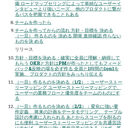
備 ロードマップセリングによって単純なユーザーイ
ンタビューより強いニーズ、 他のプロダクトに繋が
るパスを把握できることもある
チームを作ったら
チームを作ってからの流れ 方針・目標を 決める
（一旦） 作るものを 決める 開発 進捗確認 作らない
ものを決 める
リリース
方針・目標を決める：確実に全員に理解・納得して
もらう OKRと方針はPMが作ったとしてもフィード
バック&反映の場を必ず作る 全員と1時間の1on1を
実施、 プロダクトの方針をみっちり伝える
（一旦）作るものを決める（1/2）：ユーザーストー
リーマッピング ユーザーストーリーマッピングで、
ユーザーの業務フローと優先度をチームのものにす
る
（一旦）作るものを決める（2/2）：変化に強い要
件定義 将来の計画をデータモデリング、 テーブル
設計の考慮に入れられる あとからスコープを削るの
にも便利 ユーザーストーリーマッピングを共通言語
にすれば、 変化に強い要件定義ができる（はず。答