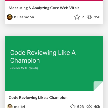
Measuring & Analyzing Core Web Vitals
bluesmoon
9
950
Code Reviewing Like a Champion
maltzj
528
40k