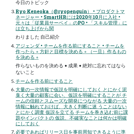
今日のトピック
Ryo Keneoka（@ryopenguin） • プロダクトマ
ネージャー • SmartHRには2020年10月に入社 •
元々は「従業員サーベイ」のPO • 「スキル管理」に
は立ち上げから関
わりました 自己紹介
アジェンダ • チームを作る前にすること • チームを
作ったら ◦ 方針と目標を決める ◦ （一旦）作るもの
を決める ◦
作らないものを決める • 成果 • 絶対に忘れてはなら
ないこと
チームを作る前にすること
大量の一次情報で仮説を明確にしておく とにかく泥
臭く大量の顧客に会い、仮説を明確にすることが チ
ームの信頼とスムーズな開発につながる 大量の一次
情報に触れておけば、大きく判断に迷 うことはない
とにかく調査 仮説を立てる チームを巻き込む前に課
題やインパクトの 仮説、不確実なことは何かは明確
にしておく
必要であればリリース日を事前周知できるように準