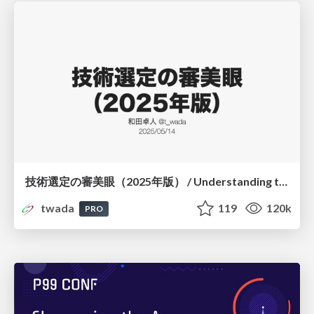
技術選定の審美眼（2025年版） / Understanding the Spiral of Technologies 2025 edition
twada
119
120k
PRO