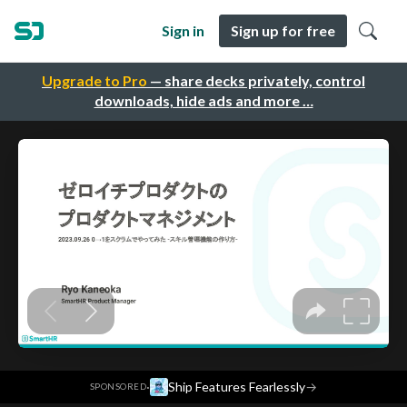
Sign in
Sign up for free
Upgrade to Pro
— share decks privately, control
downloads, hide ads and more …
·
Ship Features Fearlessly
→
SPONSORED