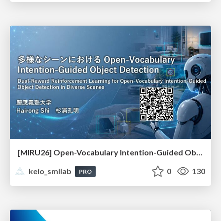
[MIRU26] Open-Vocabulary Intention-Guided Object Detection in Diverse Scenes
keio_smilab
0
130
PRO