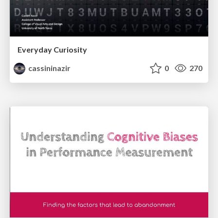
Everyday Curiosity
cassininazir
0
270