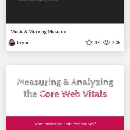
Music & Morning Musume
bryan
47
7.3k