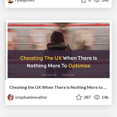
Cheating the UX When There Is Nothing More to Optimize - PixelPioneers
stephaniewalter
287
14k