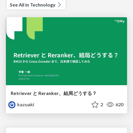
See All in Technology
Retriever と Reranker、結局どうする？
kazuaki
2
620