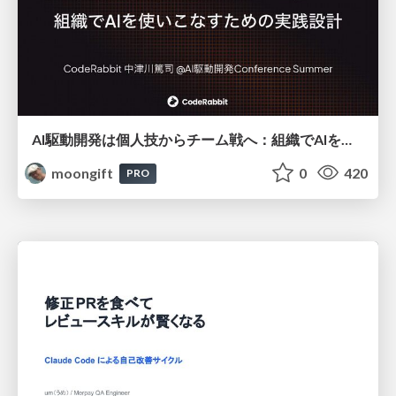
AI駆動開発は個人技からチーム戦へ：組織でAIを使いこなすための実践設計
moongift
0
420
PRO