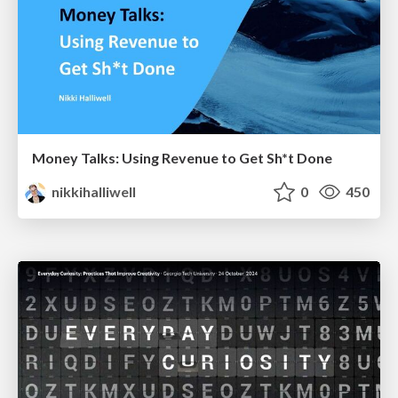
Money Talks: Using Revenue to Get Sh*t Done
nikkihalliwell
0
450