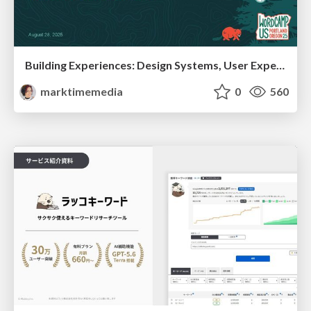
Building Experiences: Design Systems, User Experience, and Full Site Editing
marktimemedia
0
560