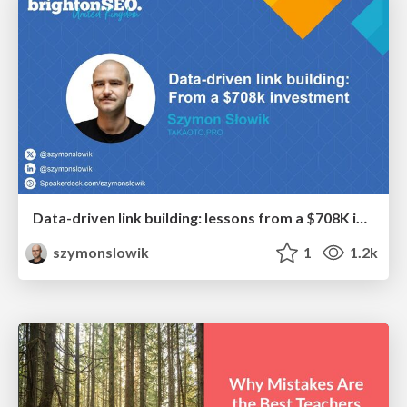
Data-driven link building: lessons from a $708K investment (BrightonSEO talk)
szymonslowik
1
1.2k