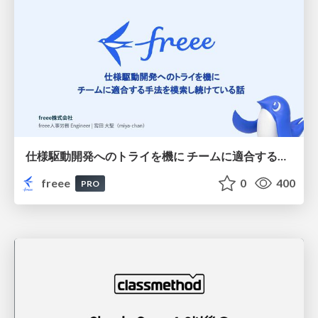
仕様駆動開発へのトライを機に チームに適合する手法を模索し続けている話
freee
0
400
PRO