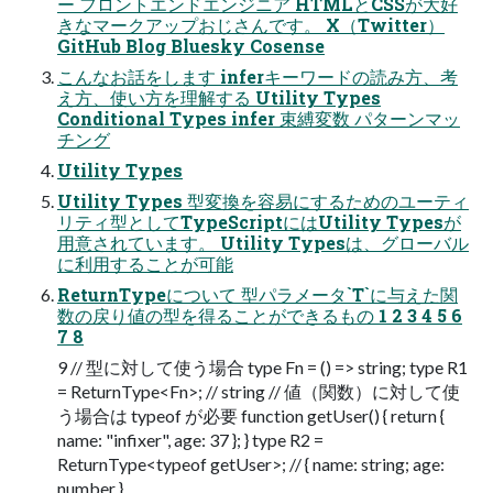
ー フロントエンドエンジニア HTMLとCSSが大好
きなマークアップおじさんです。 X（Twitter）
GitHub Blog Bluesky Cosense
こんなお話をします inferキーワードの読み方、考
え方、使い方を理解する Utility Types
Conditional Types infer 束縛変数 パターンマッ
チング
Utility Types
Utility Types 型変換を容易にするためのユーティ
リティ型としてTypeScriptにはUtility Typesが
用意されています。 Utility Typesは、グローバル
に利用することが可能
ReturnTypeについて 型パラメータ`T`に与えた関
数の戻り値の型を得ることができるもの 1 2 3 4 5 6
7 8
9 // 型に対して使う場合 type Fn = () => string; type R1
= ReturnType<Fn>; // string // 値（関数）に対して使
う場合は typeof が必要 function getUser() { return {
name: "infixer", age: 37 }; } type R2 =
ReturnType<typeof getUser>; // { name: string; age:
number }