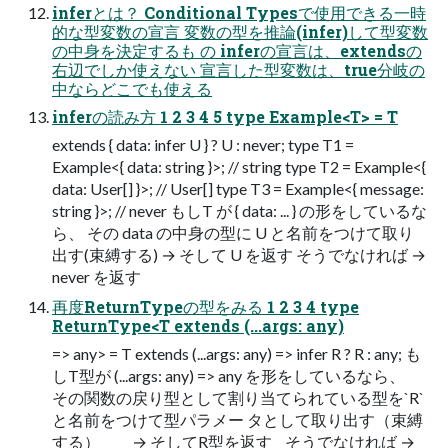
inferとは？ Conditional Typesで使用できる一時
的な型変数の宣言 変数の型を推論(infer)して型変数
の中身を決定するも の inferの宣言は、extendsの
右辺でしか使えない 宣言した型変数は、true分岐の
中ならどこでも使える
inferの読み方 1 2 3 4 5 type Example<T> = T
extends { data: infer U } ? U : never; type T1 =
Example<{ data: string }>; // string type T2 = Example<{
data: User[] }>; // User[] type T3 = Example<{ message:
string }>; // never もしT が { data: ... } の形をしているな
ら、 その data の中身の型に U と名前をつけて取り
出す(束縛する) → そして U を返す そうでなければ →
never を返す
再度ReturnTypeの型をみる 1 2 3 4 type
ReturnType<T extends (...args: any)
=> any> = T extends (...args: any) => infer R ? R : any; も
しT型が (...args: any) => any を形をしているなら、
その関数の戻り型として割り当てられている型を`R`
と名前をつけて型パラメー タとして取り出す（束縛
する） → そしてR型を返す そうでなければ →