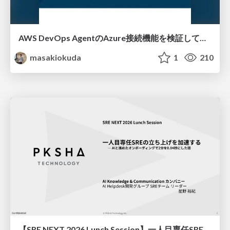
AWS DevOps AgentのAzure接続機能を検証して見えた活用法／Use Cases Verified for the AWS DevOps Agent's Azure Connectivity Feature
masakiokuda
1
210
【SRE NEXT 2026 Lunch Session】一人目専任SREの立ち上げを加速する ― AIと進めたオンボーディングで2分を0.04秒にした話