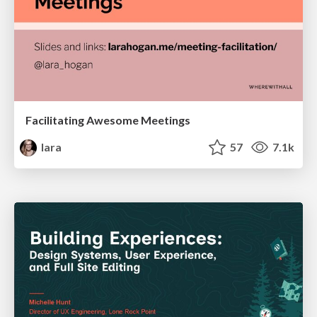
Facilitating Awesome Meetings
lara
57
7.1k