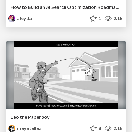
How to Build an AI Search Optimization Roadmap - Criteria and Steps to Take #SEOIRL
aleyda
1
2.1k
Leo the Paperboy
mayatellez
8
2.1k