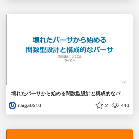
壊れたパーサから始める関数型設計と構成的なパーサ #fp_matsuri
raiga0310
2
440