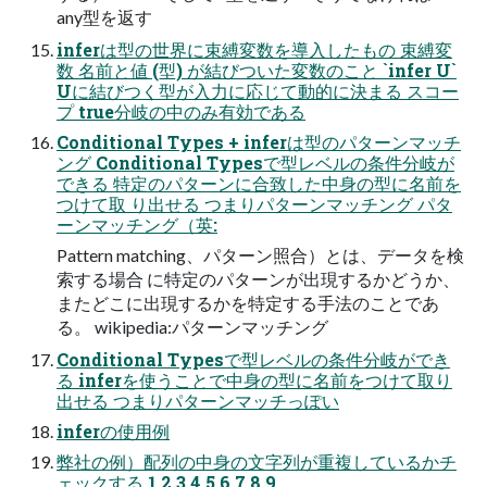
any型を返す
inferは型の世界に束縛変数を導入したもの 束縛変
数 名前と値 (型) が結びついた変数のこと `infer U`
Uに結びつく型が入力に応じて動的に決まる スコー
プ true分岐の中のみ有効である
Conditional Types + inferは型のパターンマッチ
ング Conditional Typesで型レベルの条件分岐が
できる 特定のパターンに合致した中身の型に名前を
つけて取 り出せる つまりパターンマッチング パタ
ーンマッチング（英:
Pattern matching、パターン照合）とは、データを検
索する場合 に特定のパターンが出現するかどうか、
またどこに出現するかを特定する手法のことであ
る。 wikipedia:パターンマッチング
Conditional Typesで型レベルの条件分岐ができ
る inferを使うことで中身の型に名前をつけて取り
出せる つまりパターンマッチっぽい
inferの使用例
弊社の例）配列の中身の文字列が重複しているかチ
ェックする 1 2 3 4 5 6 7 8 9