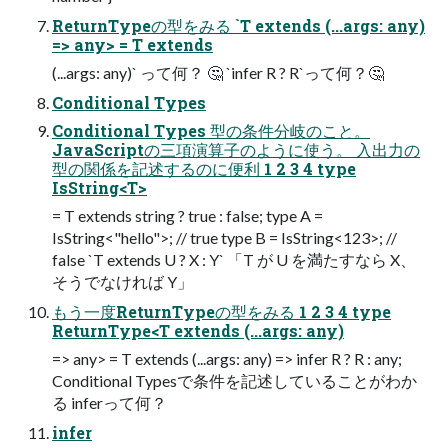
ReturnTypeの型をみる `T extends (...args: any)
=> any> = T extends
(...args: any)` って何？ 🤔 `infer R ? R`って何？🤔
Conditional Types
Conditional Types 型の条件分岐のこと。
JavaScriptの三項演算子のように使う。 入出力の
型の関係を記述するのに便利 1 2 3 4 type
IsString<T>
= T extends string ? true : false; type A =
IsString<"hello">; // true type B = IsString<123>; //
false `T extends U ? X : Y` 「T が U を満たすなら X、
そうでなければ Y」
もう一度ReturnTypeの型をみる 1 2 3 4 type
ReturnType<T extends (...args: any)
=> any> = T extends (...args: any) => infer R ? R : any;
Conditional Typesで条件を記述していることがわか
る inferって何？
infer