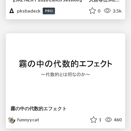
pkshadeck
0
3.5k
PRO
霧の中の代数的エフェクト
funnyycat
1
460