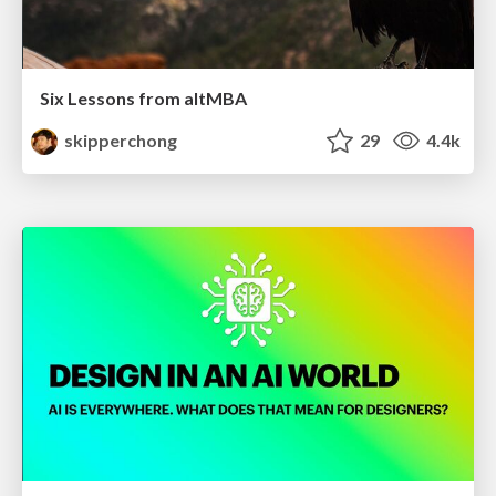
Six Lessons from altMBA
skipperchong
29
4.4k