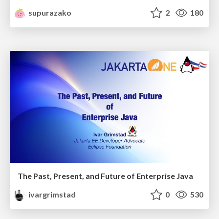
supurazako
2
180
The Past, Present, and Future of Enterprise Java
ivargrimstad
0
530