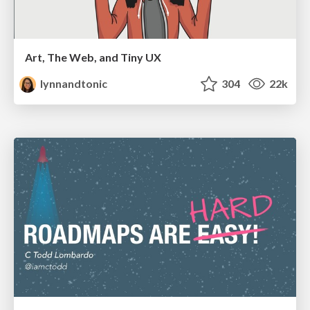
Art, The Web, and Tiny UX
lynnandtonic
304
22k