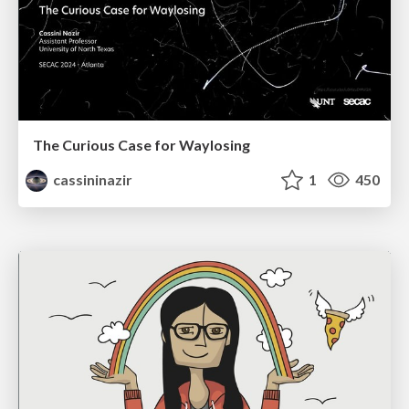
The Curious Case for Waylosing
cassininazir
1
450