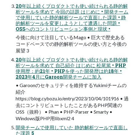
20年以上続くプロダクトでも使い続けられる静的解
析ツールを求めて 今回の話題 はじめに • 開発チーム
で使用していた静的解析ツールで直面した課題 • 静
的解析ツールを変更しようとして遭遇した問題 •
OSSへのコントリビューション事例と現状 •
今後に向けて注目しているMago • 巨大で歴史ある
コードベースでの静的解析ツールの使い方と今後の
展望 3
20年以上続くプロダクトでも使い続けられる静的解
析ツールを求めて 自己紹介 はじめに 松尾篤 • PHP
使用歴：約21年 • PHPを使った開発歴は約18年 •
2023年4月にGaroon開発チームに加入
• Garoonのセキュリティを維持するYukimiチームの
紹介
https://blog.cybozu.io/entry/2023/10/04/101916 • 過
去にコントリビュートしたことがあるPHP関連の
OSS（抜粋） • Phan • PHP-Parser • Smarty •
Windows版PHP用libxml2 4
開発チームで使用していた 静的解析ツールで直面し
た課題 5