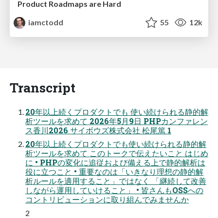
Product Roadmaps are Hard
iamctodd
55
12k
Transcript
20年以上続くプロダクトでも 使い続けられる静的解
析ツールを求めて 2026年5月9日 PHPカンファレン
ス香川2026 サイボウズ株式会社 松尾篤 1
20年以上続くプロダクトでも使い続けられる静的解
析ツールを求めて このトークで伝えたいこと はじめ
に • PHPの変化に追従および備える上で静的解析は
役に立つこと • 重要なのは「いきなり理想の静的解
析ルールを適用すること」ではなく 「継続して改善
しながら運用していけること」 • 皆さんもOSSへの
コントリビューションに取り組んでみませんか
2