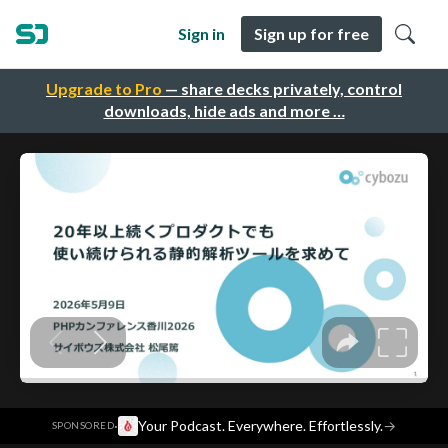
Sign in
Sign up for free
Upgrade to Pro
— share decks privately, control
downloads, hide ads and more …
·
Your Podcast. Everywhere. Effortlessly.
→
SPONSORED