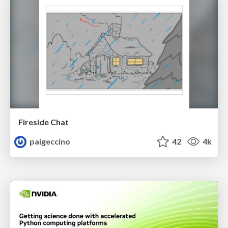
Fireside Chat
paigeccino
42
4k