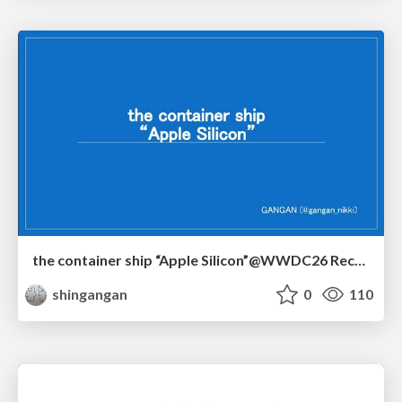
the container ship “Apple Silicon”@WWDC26 Recap -Japan-\(region).swift
shingangan
0
110