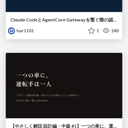
Claude CodeとAgentCore Gatewayを繋ぐ際の認証認可 / Authentication and authorization when connecting Claude Code with AgentCore Gateway
har1101
1
240
【やさしく解説 設計編・中級 #1】一つの車に、運転手は一人 ～ある倉庫システムの事例から～