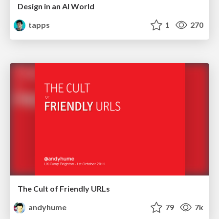
Design in an AI World
tapps
1
270
The Cult of Friendly URLs
andyhume
79
7k