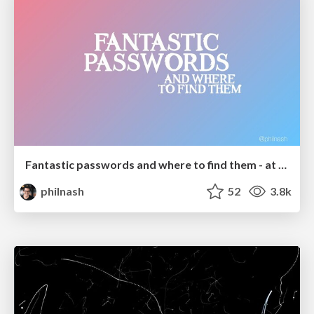
Fantastic passwords and where to find them - at NoRuKo
philnash
52
3.8k