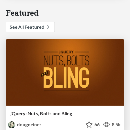
Featured
See All Featured
jQuery: Nuts, Bolts and Bling
dougneiner
66
8.5k