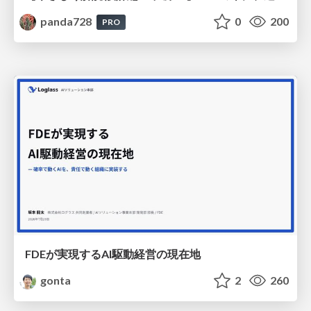
panda728
0
200
PRO
FDEが実現するAI駆動経営の現在地
gonta
2
260