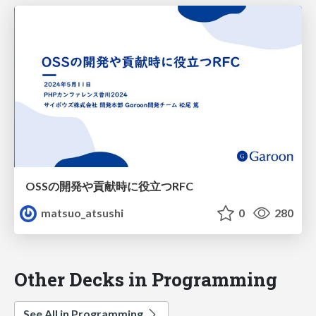
OSSの開発や貢献時に役立つRFC
matsuo_atsushi
0
280
Other Decks in Programming
See All in Programming