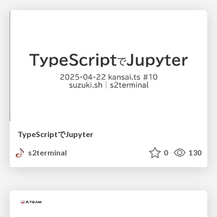
TypeScriptでJupyter
s2terminal
0
130