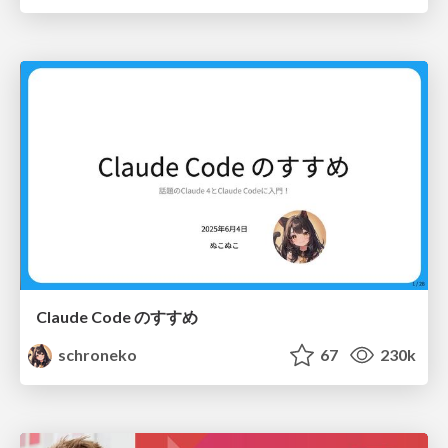
Claude Code のすすめ
schroneko
67
230k