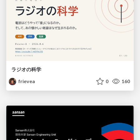
ラジオの科学
frievea
0
160