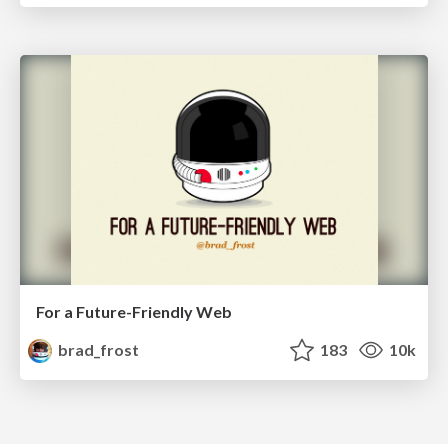
For a Future-Friendly Web
brad_frost
183
10k