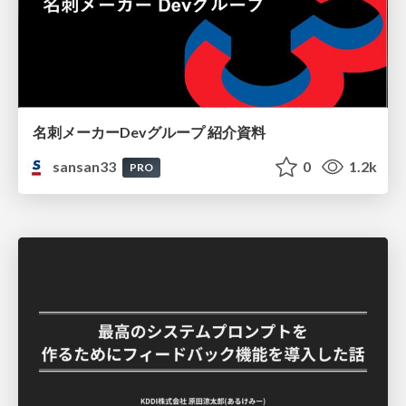
名刺メーカーDevグループ 紹介資料
sansan33
0
1.2k
PRO