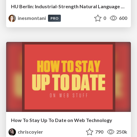
HU Berlin: Industrial-Strength Natural Language Processing with spaCy and Prodigy
inesmontani
0
600
PRO
How To Stay Up To Date on Web Technology
chriscoyier
790
250k