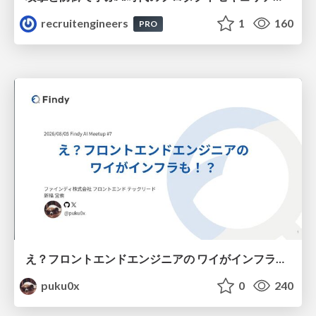
recruitengineers
1
160
PRO
え？フロントエンドエンジニアの ワイがインフラも！？
puku0x
0
240