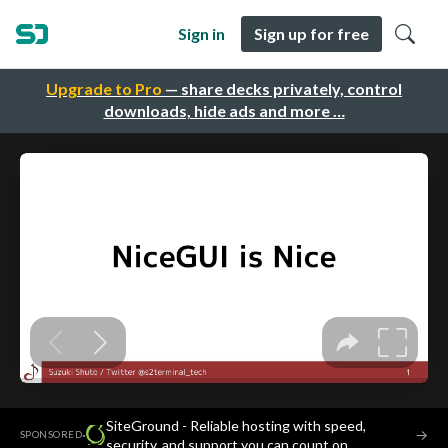
Sign in
Sign up for free
Upgrade to Pro
— share decks privately, control
downloads, hide ads and more …
SiteGround - Reliable hosting with speed,
·
→
SPONSORED
security, and support you can count on.