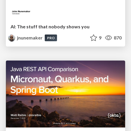
AI: The stuff that nobody shows you
jnunemaker
9
870
PRO