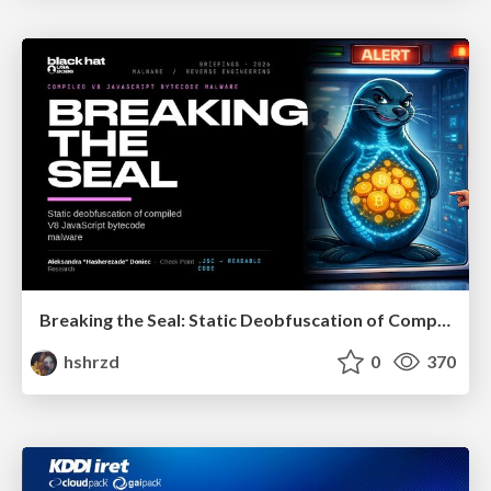
Breaking the Seal: Static Deobfuscation of Compiled V8 JavaScript Bytecode Malware
hshrzd
0
370