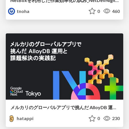
NetBoxを利用した作業効率化の試み_NetDevNight4
tnoha
0
460
メルカリのグローバルアプリで挑んだ AlloyDB 運用と課題解決の実践記
hatappi
0
230