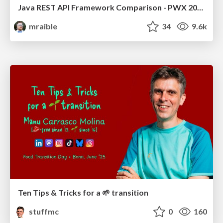
Java REST API Framework Comparison - PWX 2021
mraible
34
9.6k
Ten Tips & Tricks for a 🌱 transition
stuffmc
0
160