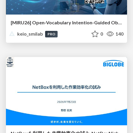
[MIRU26] Open-Vocabulary Intention-Guided Object Detection in Diverse Scenes
keio_smilab
0
140
PRO