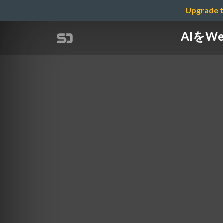
Upgrade t
AIをW